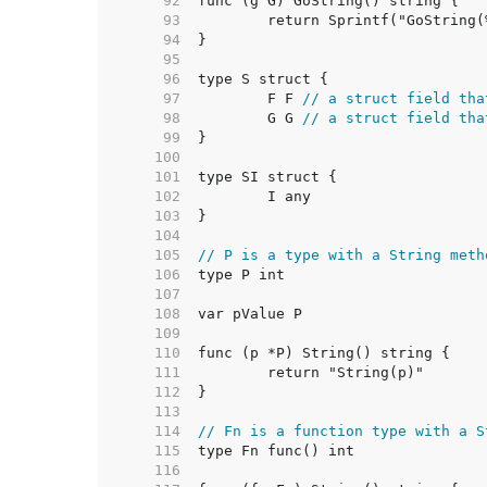
    92  
    93  
    94  
    95  
    96  
    97  
	F F 
// a struct field tha
    98  
	G G 
// a struct field tha
    99  
   100  
   101  
   102  
   103  
   104  
   105  
// P is a type with a String meth
   106  
   107  
   108  
   109  
   110  
   111  
   112  
   113  
   114  
// Fn is a function type with a S
   115  
   116  