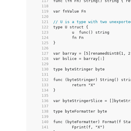
   117  
   118  
   119  
   120  
   121  
// U is a type with two unexporte
   122  
   123  
   124  
   125  
   126  
   127  
   128  
   129  
   130  
   131  
   132  
   133  
   134  
   135  
   136  
   137  
   138  
   139  
   140  
   141  