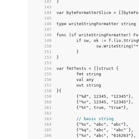
   142  
   143  
   144  
   145  
   146  
   147  
   148  
   149  
   150  
   151  
   152  
   153  
   154  
   155  
   156  
   157  
   158  
   159  
   160  
   161  
   162  
   163  
// basic string
   164  
   165  
   166  