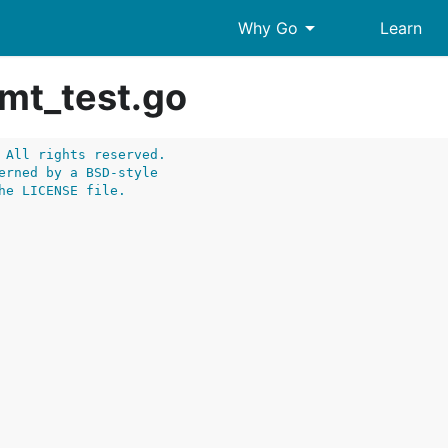
arrow_drop_down
Why Go
Learn
fmt_test.go
 All rights reserved.
erned by a BSD-style
he LICENSE file.