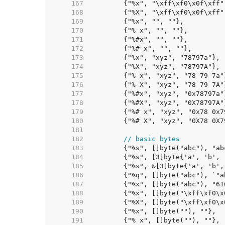
   167  
   168  
   169  
   170  
   171  
   172  
   173  
   174  
   175  
   176  
   177  
   178  
   179  
   180  
   181  
   182  
// basic bytes
   183  
   184  
   185  
   186  
   187  
   188  
   189  
   190  
   191  