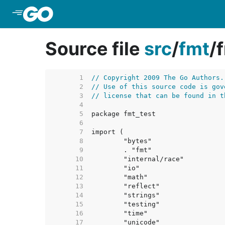
Skip to Main Content
Source file
src
/
fmt
/
     1  
// Copyright 2009 The Go Authors.
     2  
// Use of this source code is gov
     3  
// license that can be found in t
     4  
     5  
     6  
     7  
     8  
     9  
    10  
    11  
    12  
    13  
    14  
    15  
    16  
    17  