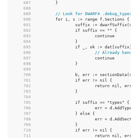
   687  
   688  
   689  
// Look for DWARF4 .debug_types s
   690  
   691  
   692  
   693  
   694  
   695  
   696  
// Already handle
   697  
   698  
   699  
   700  
   701  
   702  
   703  
   704  
   705  
   706  
   707  
   708  
   709  
   710  
   711  