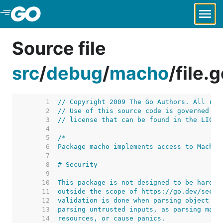
Skip to Main Content
Source file
src
/
debug
/
macho
/
file.
     1  
// Copyright 2009 The Go Authors. All rig
     2  
// Use of this source code is governed by
     3  
// license that can be found in the LICEN
     4  
     5  
     6  
     7  
     8  
     9  
    10  
    11  
    12  
    13  
    14  