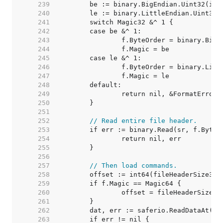
   239  
   240  
   241  
   242  
   243  
   244  
   245  
   246  
   247  
   248  
   249  
   250  
   251  
   252  
// Read entire file header.
   253  
   254  
   255  
   256  
   257  
// Then load commands.
   258  
   259  
   260  
   261  
   262  
   263  