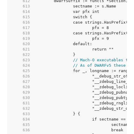
   612  
   613  
   614  
   615  
   616  
   617  
   618  
   619  
   620  
   621  
   622  
   623  
// Mach-O executables tru
   624  
// As of DWARFv5 these ar
   625  
   626  
   627  
   628  
   629  
   630  
   631  
   632  
   633  
   634  
   635  
   636  