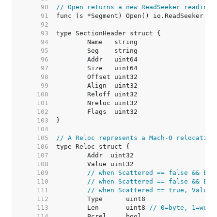
    90  
// Open returns a new ReadSeeker reading 
    91  
    92  
    93  
    94  
    95  
    96  
    97  
    98  
    99  
   100  
   101  
   102  
   103  
   104  
   105  
// A Reloc represents a Mach-O relocation
   106  
   107  
   108  
   109  
// when Scattered == false && Ext
   110  
// when Scattered == false && Ext
   111  
// when Scattered == true, Value 
   112  
   113  
	Len       uint8 
// 0=byte, 1=word
   114  