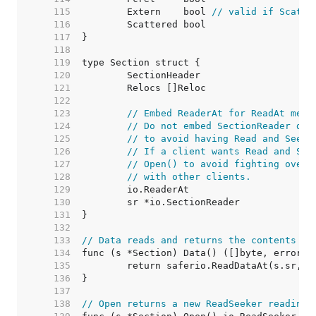
   115  
	Extern    bool 
// valid if Scatte
   116  
   117  
   118  
   119  
   120  
   121  
   122  
   123  
// Embed ReaderAt for ReadAt meth
   124  
// Do not embed SectionReader dir
   125  
// to avoid having Read and Seek.
   126  
// If a client wants Read and See
   127  
// Open() to avoid fighting over 
   128  
// with other clients.
   129  
   130  
   131  
   132  
   133  
// Data reads and returns the contents of
   134  
   135  
   136  
   137  
   138  
// Open returns a new ReadSeeker reading 