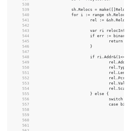
   538  
   539  
   540  
   541  
   542  
   543  
   544  
   545  
   546  
   547  
   548  
			if ri.Addr&(1<<3
   549  
   550  
   551  
   552  
   553  
   554  
   555  
   556  
   557  
   558  
   559  
   560  
   561  
   562  