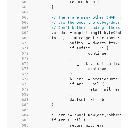
   662  
   663  
   664  
   665  
// There are many other DWARF sec
   666  
// are the ones the debug/dwarf p
   667  
// Don't bother loading others.
   668  
   669  
   670  
   671  
   672  
   673  
   674  
   675  
   676  
   677  
   678  
   679  
   680  
   681  
   682  
   683  
   684  
   685  
   686  