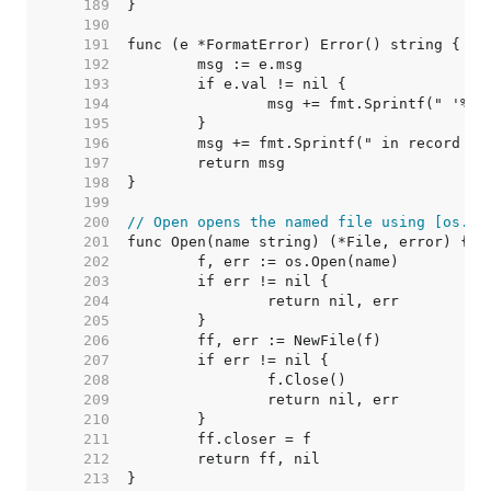
   189  
   190  
   191  
   192  
   193  
   194  
   195  
   196  
   197  
   198  
   199  
   200  
// Open opens the named file using [os.Op
   201  
   202  
   203  
   204  
   205  
   206  
   207  
   208  
   209  
   210  
   211  
   212  
   213  