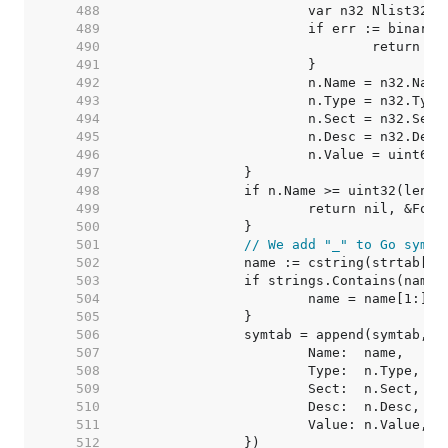
   488  
   489  
   490  
   491  
   492  
   493  
   494  
   495  
   496  
   497  
   498  
   499  
   500  
   501  
// We add "_" to Go symbo
   502  
   503  
   504  
   505  
   506  
   507  
   508  
   509  
   510  
   511  
   512  