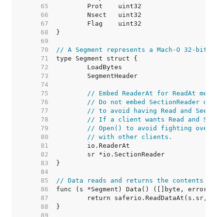
    65  
    66  
    67  
    68  
    69  
    70  
// A Segment represents a Mach-O 32-bit o
    71  
    72  
    73  
    74  
    75  
// Embed ReaderAt for ReadAt meth
    76  
// Do not embed SectionReader dir
    77  
// to avoid having Read and Seek.
    78  
// If a client wants Read and See
    79  
// Open() to avoid fighting over 
    80  
// with other clients.
    81  
    82  
    83  
    84  
    85  
// Data reads and returns the contents of
    86  
    87  
    88  
    89  