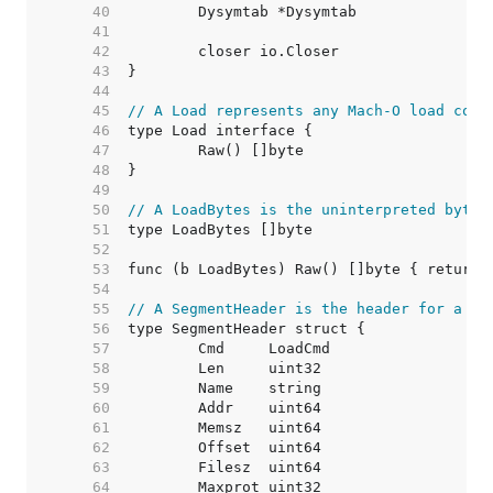
    40  
    41  
    42  
    43  
    44  
    45  
// A Load represents any Mach-O load comm
    46  
    47  
    48  
    49  
    50  
// A LoadBytes is the uninterpreted bytes
    51  
    52  
    53  
    54  
    55  
// A SegmentHeader is the header for a Ma
    56  
    57  
    58  
    59  
    60  
    61  
    62  
    63  
    64  