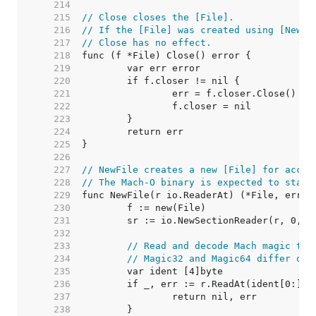
   214  
   215  
// Close closes the [File].
   216  
// If the [File] was created using [NewFi
   217  
// Close has no effect.
   218  
   219  
   220  
   221  
   222  
   223  
   224  
   225  
   226  
   227  
// NewFile creates a new [File] for acces
   228  
// The Mach-O binary is expected to start
   229  
   230  
   231  
   232  
   233  
// Read and decode Mach magic to 
   234  
// Magic32 and Magic64 differ onl
   235  
   236  
   237  
   238  