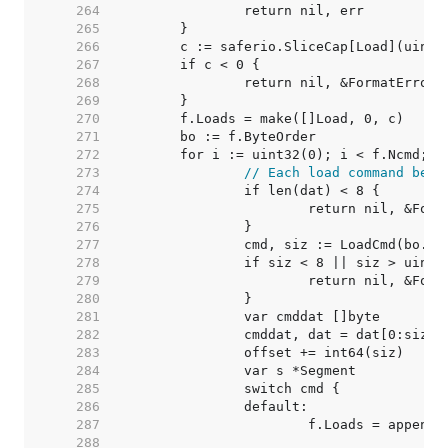
   264  
   265  
   266  
   267  
   268  
   269  
   270  
   271  
   272  
   273  
// Each load command begi
   274  
   275  
   276  
   277  
   278  
   279  
   280  
   281  
   282  
   283  
   284  
   285  
   286  
   287  
   288  