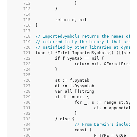
   712  
   713  
   714  
   715  
   716  
   717  
   718  
// ImportedSymbols returns the names of a
   719  
// referred to by the binary f that are e
   720  
// satisfied by other libraries at dynami
   721  
   722  
   723  
   724  
   725  
   726  
   727  
   728  
   729  
   730  
   731  
   732  
   733  
   734  
// From Darwin's include/
   735  
   736  