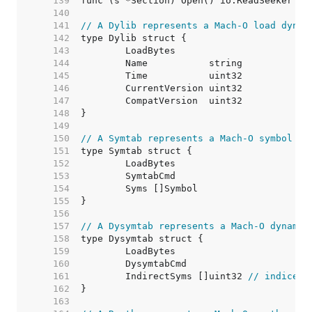
   139  
   140  
   141  
// A Dylib represents a Mach-O load dynam
   142  
   143  
   144  
   145  
   146  
   147  
   148  
   149  
   150  
// A Symtab represents a Mach-O symbol ta
   151  
   152  
   153  
   154  
   155  
   156  
   157  
// A Dysymtab represents a Mach-O dynamic
   158  
   159  
   160  
   161  
	IndirectSyms []uint32 
// indices 
   162  
   163  