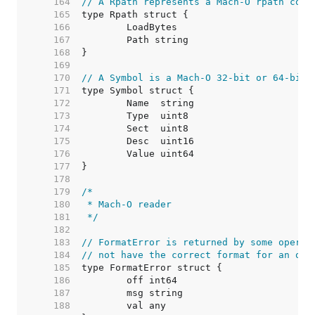
   164  
// A Rpath represents a Mach-O rpath comm
   165  
   166  
   167  
   168  
   169  
   170  
// A Symbol is a Mach-O 32-bit or 64-bit 
   171  
   172  
   173  
   174  
   175  
   176  
   177  
   178  
   179  
   180  
   181  
 */
   182  
   183  
// FormatError is returned by some operat
   184  
// not have the correct format for an obj
   185  
   186  
   187  
   188  