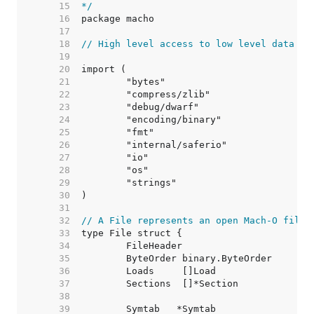
    15  
*/
    16  
    17  
    18  
// High level access to low level data st
    19  
    20  
    21  
    22  
    23  
    24  
    25  
    26  
    27  
    28  
    29  
    30  
    31  
    32  
// A File represents an open Mach-O file.
    33  
    34  
    35  
    36  
    37  
    38  
    39  