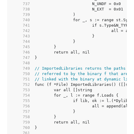
   737  
   738  
   739  
   740  
   741  
   742  
   743  
   744  
   745  
   746  
   747  
   748  
   749  
// ImportedLibraries returns the paths of
   750  
// referred to by the binary f that are e
   751  
// linked with the binary at dynamic link
   752  
   753  
   754  
   755  
   756  
   757  
   758  
   759  
   760  
   761  