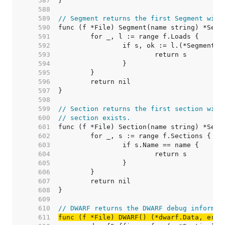
   587  
   588  
   589  
// Segment returns the first Segment with
   590  
   591  
   592  
   593  
   594  
   595  
   596  
   597  
   598  
   599  
// Section returns the first section with
   600  
// section exists.
   601  
   602  
   603  
   604  
   605  
   606  
   607  
   608  
   609  
   610  
// DWARF returns the DWARF debug informat
   611  
func (f *File) DWARF() (*dwarf.Data, erro