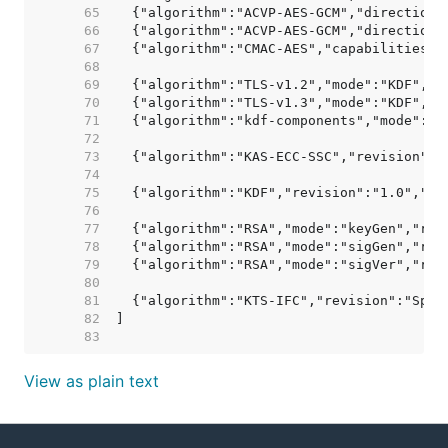
    65  
    66  
    67  
    68  
    69  
    70  
    71  
    72  
    73  
    74  
    75  
    76  
    77  
    78  
    79  
    80  
    81  
    82  
    83  
View as plain text