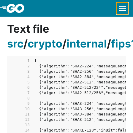
Skip to Main Content
Text file
src
/
crypto
/
internal
/
fip
     1  
     2  
     3  
     4  
     5  
     6  
     7  
     8  
     9  
    10  
    11  
    12  
    13  
    14  