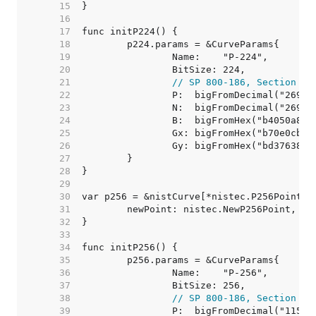
    15  
    16  
    17  
    18  
    19  
    20  
    21  
// SP 800-186, Section 3.
    22  
    23  
    24  
    25  
    26  
    27  
    28  
    29  
    30  
    31  
    32  
    33  
    34  
    35  
    36  
    37  
    38  
// SP 800-186, Section 3.
    39  