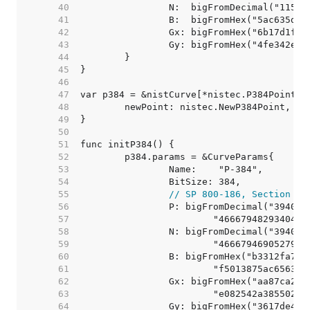
    40  
    41  
    42  
    43  
    44  
    45  
    46  
    47  
    48  
    49  
    50  
    51  
    52  
    53  
    54  
    55  
// SP 800-186, Section 3.
    56  
    57  
    58  
    59  
    60  
    61  
    62  
    63  
    64  