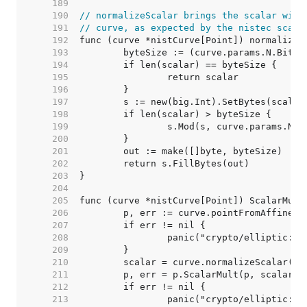
   189  
   190  
// normalizeScalar brings the scalar with
   191  
// curve, as expected by the nistec scala
   192  
   193  
   194  
   195  
   196  
   197  
   198  
   199  
   200  
   201  
   202  
   203  
   204  
   205  
   206  
   207  
   208  
   209  
   210  
   211  
   212  
   213  