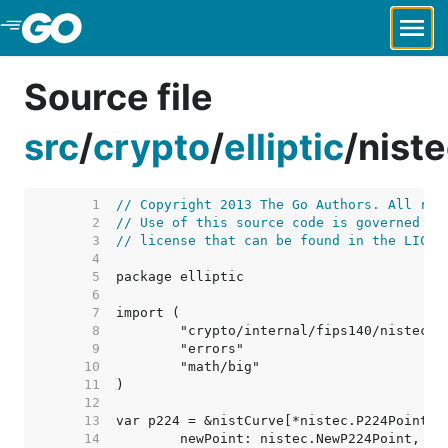
Skip to Main Content
Source file
src
/
crypto
/
elliptic
/
nist
     1  
// Copyright 2013 The Go Authors. All rig
     2  
// Use of this source code is governed by
     3  
// license that can be found in the LICEN
     4  
     5  
     6  
     7  
     8  
     9  
    10  
    11  
    12  
    13  
    14  