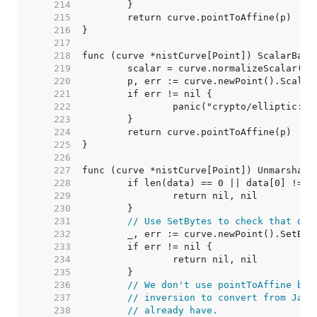
   214  
   215  
   216  
   217  
   218  
   219  
   220  
   221  
   222  
   223  
   224  
   225  
   226  
   227  
   228  
   229  
   230  
   231  
// Use SetBytes to check that dat
   232  
   233  
   234  
   235  
   236  
// We don't use pointToAffine bec
   237  
// inversion to convert from Jaco
   238  
// already have.