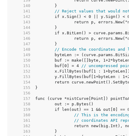
   139  
   140  
   141  
// Reject values that would not g
   142  
   143  
   144  
   145  
   146  
   147  
   148  
// Encode the coordinates and let
   149  
   150  
   151  
	buf[0] = 4 
// uncompressed point
   152  
   153  
   154  
   155  
   156  
   157  
   158  
   159  
   160  
// This is the encoding o
   161  
// coordinates API repres
   162  
   163  