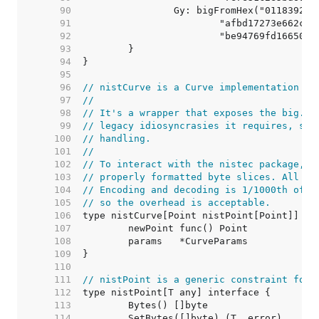
    90  
    91  
    92  
    93  
    94  
    95  
    96  
// nistCurve is a Curve implementation ba
    97  
//
    98  
// It's a wrapper that exposes the big.In
    99  
// legacy idiosyncrasies it requires, suc
   100  
// handling.
   101  
//
   102  
// To interact with the nistec package, p
   103  
// properly formatted byte slices. All bi
   104  
// Encoding and decoding is 1/1000th of t
   105  
// so the overhead is acceptable.
   106  
   107  
   108  
   109  
   110  
   111  
// nistPoint is a generic constraint for 
   112  
   113  
   114  