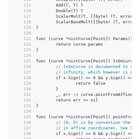
   115  
   116  
   117  
   118  
   119  
   120  
   121  
   122  
   123  
   124  
   125  
   126  
// IsOnCurve is documented to rej
   127  
// infinity, which however is acc
   128  
   129  
   130  
   131  
   132  
   133  
   134  
   135  
   136  
// (0, 0) is by convention the po
   137  
// in affine coordinates. See Iss
   138  