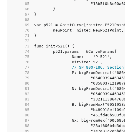
    65  
    66  
    67  
    68  
    69  
    70  
    71  
    72  
    73  
    74  
    75  
    76  
    77  
// SP 800-186, Section 3.
    78  
    79  
    80  
    81  
    82  
    83  
    84  
    85  
    86  
    87  
    88  
    89  