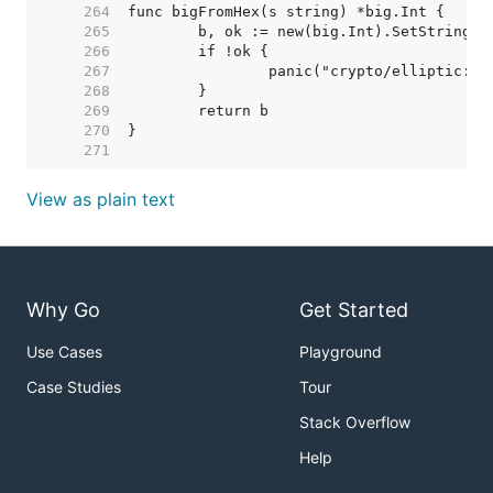
   264  
   265  
   266  
   267  
   268  
   269  
   270  
   271  
View as plain text
Why Go
Get Started
Use Cases
Playground
Case Studies
Tour
Stack Overflow
Help