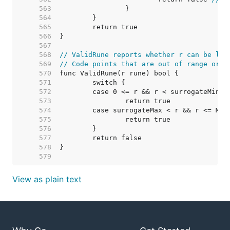
   563  
   564  
   565  
   566  
   567  
   568  
// ValidRune reports whether r can be leg
   569  
// Code points that are out of range or a
   570  
   571  
   572  
   573  
   574  
   575  
   576  
   577  
   578  
   579  
View as plain text