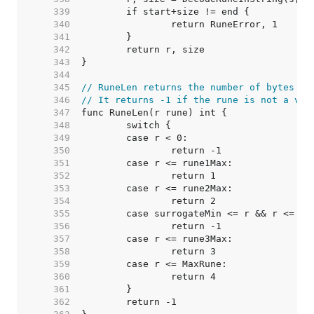
   339  
   340  
   341  
   342  
   343  
   344  
   345  
// RuneLen returns the number of bytes in
   346  
// It returns -1 if the rune is not a val
   347  
   348  
   349  
   350  
   351  
   352  
   353  
   354  
   355  
   356  
   357  
   358  
   359  
   360  
   361  
   362  