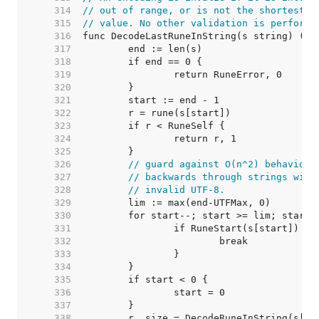
   314  
// out of range, or is not the shortest p
   315  
// value. No other validation is performe
   316  
   317  
   318  
   319  
   320  
   321  
   322  
   323  
   324  
   325  
   326  
// guard against O(n^2) behavior 
   327  
// backwards through strings with
   328  
// invalid UTF-8.
   329  
   330  
   331  
   332  
   333  
   334  
   335  
   336  
   337  
   338  