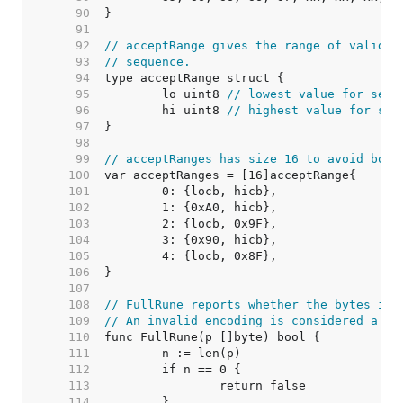
    90  
    91  
    92  
// acceptRange gives the range of valid v
    93  
// sequence.
    94  
    95  
	lo uint8 
// lowest value for seco
    96  
	hi uint8 
// highest value for sec
    97  
    98  
    99  
// acceptRanges has size 16 to avoid boun
   100  
   101  
   102  
   103  
   104  
   105  
   106  
   107  
   108  
// FullRune reports whether the bytes in 
   109  
// An invalid encoding is considered a fu
   110  
   111  
   112  
   113  
   114  