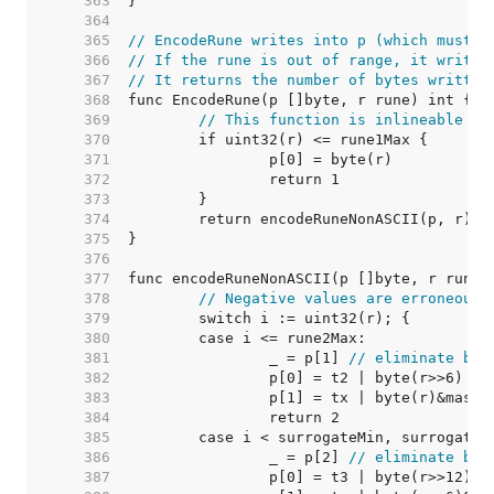
   363  
   364  
   365  
// EncodeRune writes into p (which must b
   366  
// If the rune is out of range, it writes
   367  
// It returns the number of bytes written
   368  
   369  
// This function is inlineable fo
   370  
   371  
   372  
   373  
   374  
   375  
   376  
   377  
   378  
// Negative values are erroneous.
   379  
   380  
   381  
		_ = p[1] 
// eliminate bou
   382  
   383  
   384  
   385  
   386  
		_ = p[2] 
// eliminate bou
   387  