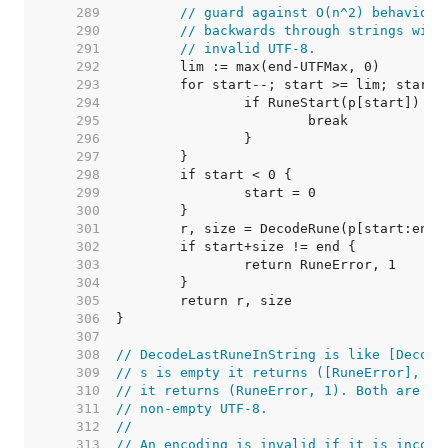
   289  
// guard against O(n^2) behavior 
   290  
// backwards through strings with
   291  
// invalid UTF-8.
   292  
   293  
   294  
   295  
   296  
   297  
   298  
   299  
   300  
   301  
   302  
   303  
   304  
   305  
   306  
   307  
   308  
// DecodeLastRuneInString is like [Decode
   309  
// s is empty it returns ([RuneError], 0)
   310  
// it returns (RuneError, 1). Both are im
   311  
// non-empty UTF-8.
   312  
//
   313  
// An encoding is invalid if it is incorr