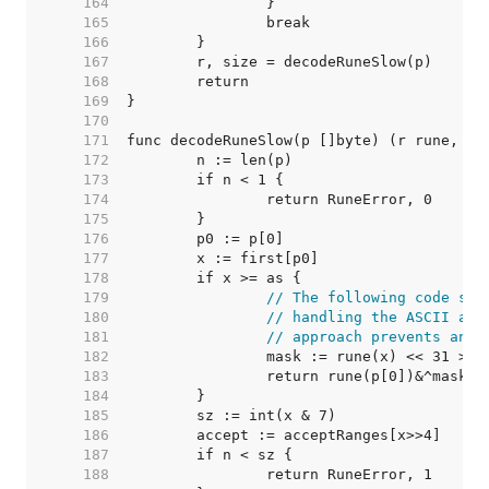
   164  
   165  
   166  
   167  
   168  
   169  
   170  
   171  
   172  
   173  
   174  
   175  
   176  
   177  
   178  
   179  
// The following code sim
   180  
// handling the ASCII and
   181  
// approach prevents an a
   182  
		mask := rune(x) << 31 >> 
   183  
   184  
   185  
   186  
   187  
   188  