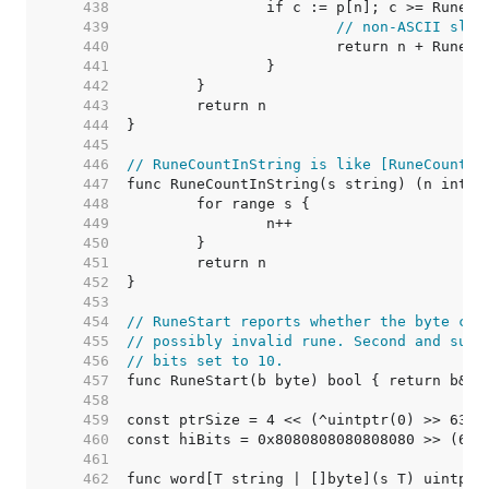
   438  
   439  
// non-ASCII slow
   440  
   441  
   442  
   443  
   444  
   445  
   446  
// RuneCountInString is like [RuneCount] 
   447  
   448  
   449  
   450  
   451  
   452  
   453  
   454  
// RuneStart reports whether the byte cou
   455  
// possibly invalid rune. Second and subs
   456  
// bits set to 10.
   457  
   458  
   459  
   460  
   461  
   462  