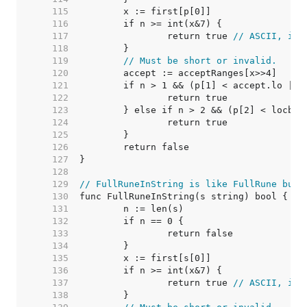
   115  
   116  
   117  
		return true 
// ASCII, inv
   118  
   119  
// Must be short or invalid.
   120  
   121  
   122  
   123  
   124  
   125  
   126  
   127  
   128  
   129  
// FullRuneInString is like FullRune but 
   130  
   131  
   132  
   133  
   134  
   135  
   136  
   137  
		return true 
// ASCII, inv
   138  