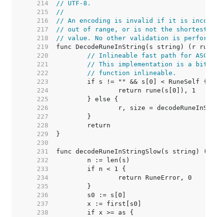
   214  
// UTF-8.
   215  
//
   216  
// An encoding is invalid if it is incorr
   217  
// out of range, or is not the shortest p
   218  
// value. No other validation is performe
   219  
   220  
// Inlineable fast path for ASCII
   221  
// This implementation is a bit w
   222  
// function inlineable.
   223  
   224  
   225  
   226  
   227  
   228  
   229  
   230  
   231  
   232  
   233  
   234  
   235  
   236  
   237  
   238  