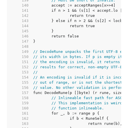
   139  
// Must be short or invalid.
   140  
   141  
   142  
   143  
   144  
   145  
   146  
   147  
   148  
   149  
// DecodeRune unpacks the first UTF-8 enc
   150  
// its width in bytes. If p is empty it r
   151  
// the encoding is invalid, it returns (R
   152  
// results for correct, non-empty UTF-8.
   153  
//
   154  
// An encoding is invalid if it is incorr
   155  
// out of range, or is not the shortest p
   156  
// value. No other validation is performe
   157  
   158  
// Inlineable fast path for ASCII
   159  
// This implementation is weird b
   160  
// function inlineable.
   161  
   162  
   163  