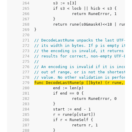
   264  
   265  
   266  
   267  
   268  
   269  
   270  
   271  
// DecodeLastRune unpacks the last UTF-8 
   272  
// its width in bytes. If p is empty it r
   273  
// the encoding is invalid, it returns (R
   274  
// results for correct, non-empty UTF-8.
   275  
//
   276  
// An encoding is invalid if it is incorr
   277  
// out of range, or is not the shortest p
   278  
// value. No other validation is performe
   279  
func DecodeLastRune(p []byte) (r rune, si
   280  
   281  
   282  
   283  
   284  
   285  
   286  
   287  
   288  