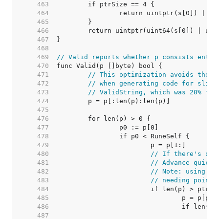
   463  
   464  
   465  
   466  
   467  
   468  
   469  
// Valid reports whether p consists entir
   470  
   471  
// This optimization avoids the n
   472  
// when generating code for slici
   473  
// ValidString, which was 20% fas
   474  
   475  
   476  
   477  
   478  
   479  
   480  
// If there's one
   481  
// Advance quickl
   482  
// Note: using > 
   483  
// needing pointi
   484  
   485  
   486  
   487  