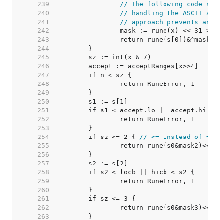
   239  
// The following code sim
   240  
// handling the ASCII and
   241  
// approach prevents an a
   242  
		mask := rune(x) << 31 >> 
   243  
   244  
   245  
   246  
   247  
   248  
   249  
   250  
   251  
   252  
   253  
   254  
	if sz <= 2 { 
// <= instead of == 
   255  
   256  
   257  
   258  
   259  
   260  
   261  
   262  
   263  