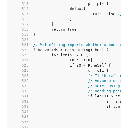
   513  
   514  
   515  
			return false 
// i
   516  
   517  
   518  
   519  
   520  
   521  
// ValidString reports whether s consists
   522  
   523  
   524  
   525  
   526  
   527  
// If there's one
   528  
// Advance quickl
   529  
// Note: using > 
   530  
// needing pointi
   531  
   532  
   533  
   534  
   535  
   536  
   537  