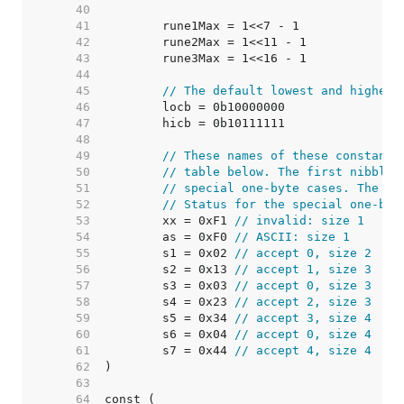
    40  
    41  
    42  
    43  
    44  
    45  
// The default lowest and highest
    46  
    47  
    48  
    49  
// These names of these constants
    50  
// table below. The first nibble 
    51  
// special one-byte cases. The se
    52  
// Status for the special one-byt
    53  
	xx = 0xF1 
// invalid: size 1
    54  
	as = 0xF0 
// ASCII: size 1
    55  
	s1 = 0x02 
// accept 0, size 2
    56  
	s2 = 0x13 
// accept 1, size 3
    57  
	s3 = 0x03 
// accept 0, size 3
    58  
	s4 = 0x23 
// accept 2, size 3
    59  
	s5 = 0x34 
// accept 3, size 4
    60  
	s6 = 0x04 
// accept 0, size 4
    61  
	s7 = 0x44 
// accept 4, size 4
    62  
    63  
    64  