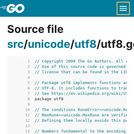
Skip to Main Content
Source file
src
/
unicode
/
utf8
/
utf8.g
     1  
// Copyright 2009 The Go Authors. All rig
     2  
// Use of this source code is governed by
     3  
// license that can be found in the LICEN
     4  
     5  
// Package utf8 implements functions and 
     6  
// UTF-8. It includes functions to transl
     7  
// See https://en.wikipedia.org/wiki/UTF-
     8  
     9  
    10  
// The conditions RuneError==unicode.Repl
    11  
// MaxRune==unicode.MaxRune are verified 
    12  
// Defining them locally avoids this pack
    13  
    14  
// Numbers fundamental to the encoding.