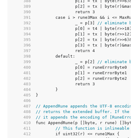
   388  
   389  
   390  
   391  
   392  
		_ = p[3] 
// eliminate bou
   393  
   394  
   395  
   396  
   397  
   398  
   399  
		_ = p[2] 
// eliminate bou
   400  
   401  
   402  
   403  
   404  
   405  
   406  
   407  
// AppendRune appends the UTF-8 encoding 
   408  
// returns the extended buffer. If the ru
   409  
// it appends the encoding of [RuneError]
   410  
   411  
// This function is inlineable fo
   412  