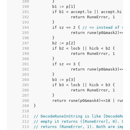
   189  
   190  
   191  
   192  
   193  
   194  
	if sz <= 2 { 
// <= instead of == 
   195  
   196  
   197  
   198  
   199  
   200  
   201  
   202  
   203  
   204  
   205  
   206  
   207  
   208  
   209  
   210  
   211  
// DecodeRuneInString is like [DecodeRune
   212  
// empty it returns ([RuneError], 0). Oth
   213  
// returns (RuneError, 1). Both are impos