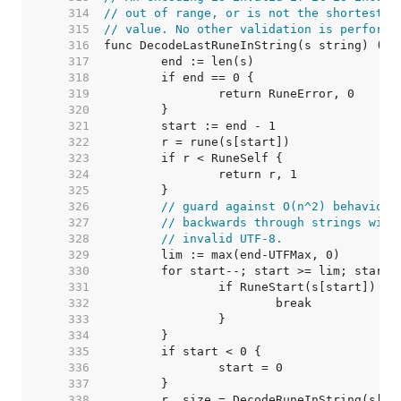
   314  
// out of range, or is not the shortest p
   315  
// value. No other validation is performe
   316  
   317  
   318  
   319  
   320  
   321  
   322  
   323  
   324  
   325  
   326  
// guard against O(n^2) behavior 
   327  
// backwards through strings with
   328  
// invalid UTF-8.
   329  
   330  
   331  
   332  
   333  
   334  
   335  
   336  
   337  
   338  