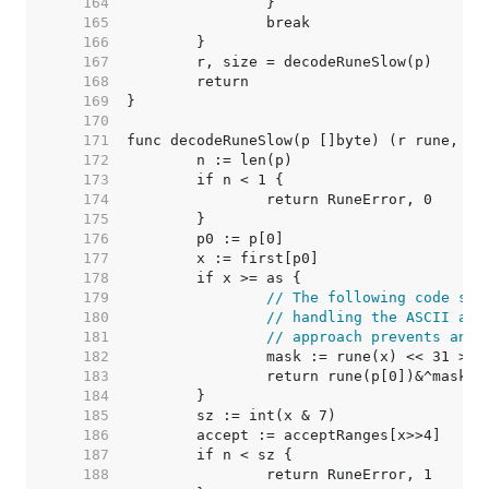
   164  
   165  
   166  
   167  
   168  
   169  
   170  
   171  
   172  
   173  
   174  
   175  
   176  
   177  
   178  
   179  
// The following code sim
   180  
// handling the ASCII and
   181  
// approach prevents an a
   182  
		mask := rune(x) << 31 >> 
   183  
   184  
   185  
   186  
   187  
   188  