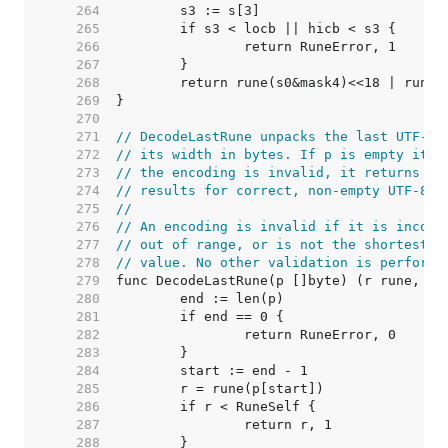
   264  
   265  
   266  
   267  
   268  
   269  
   270  
   271  
// DecodeLastRune unpacks the last UTF-8 
   272  
// its width in bytes. If p is empty it r
   273  
// the encoding is invalid, it returns (R
   274  
// results for correct, non-empty UTF-8.
   275  
//
   276  
// An encoding is invalid if it is incorr
   277  
// out of range, or is not the shortest p
   278  
// value. No other validation is performe
   279  
   280  
   281  
   282  
   283  
   284  
   285  
   286  
   287  
   288  