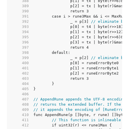
   388  
   389  
   390  
   391  
   392  
		_ = p[3] 
// eliminate bou
   393  
   394  
   395  
   396  
   397  
   398  
   399  
		_ = p[2] 
// eliminate bou
   400  
   401  
   402  
   403  
   404  
   405  
   406  
   407  
// AppendRune appends the UTF-8 encoding 
   408  
// returns the extended buffer. If the ru
   409  
// it appends the encoding of [RuneError]
   410  
   411  
// This function is inlineable fo
   412  