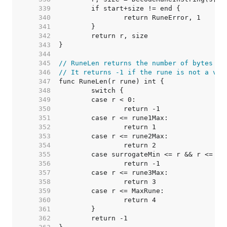
   339  
   340  
   341  
   342  
   343  
   344  
   345  
// RuneLen returns the number of bytes in
   346  
// It returns -1 if the rune is not a val
   347  
   348  
   349  
   350  
   351  
   352  
   353  
   354  
   355  
   356  
   357  
   358  
   359  
   360  
   361  
   362  