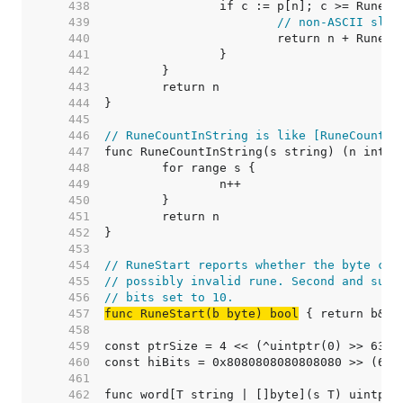
   438  
   439  
// non-ASCII slow
   440  
   441  
   442  
   443  
   444  
   445  
   446  
// RuneCountInString is like [RuneCount] 
   447  
   448  
   449  
   450  
   451  
   452  
   453  
   454  
// RuneStart reports whether the byte cou
   455  
// possibly invalid rune. Second and subs
   456  
// bits set to 10.
   457  
func RuneStart(b byte) bool
   458  
   459  
   460  
   461  
   462  