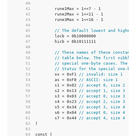
    40  
    41  
    42  
    43  
    44  
    45  
// The default lowest and highest
    46  
    47  
    48  
    49  
// These names of these constants
    50  
// table below. The first nibble 
    51  
// special one-byte cases. The se
    52  
// Status for the special one-byt
    53  
	xx = 0xF1 
// invalid: size 1
    54  
	as = 0xF0 
// ASCII: size 1
    55  
	s1 = 0x02 
// accept 0, size 2
    56  
	s2 = 0x13 
// accept 1, size 3
    57  
	s3 = 0x03 
// accept 0, size 3
    58  
	s4 = 0x23 
// accept 2, size 3
    59  
	s5 = 0x34 
// accept 3, size 4
    60  
	s6 = 0x04 
// accept 0, size 4
    61  
	s7 = 0x44 
// accept 4, size 4
    62  
    63  
    64  