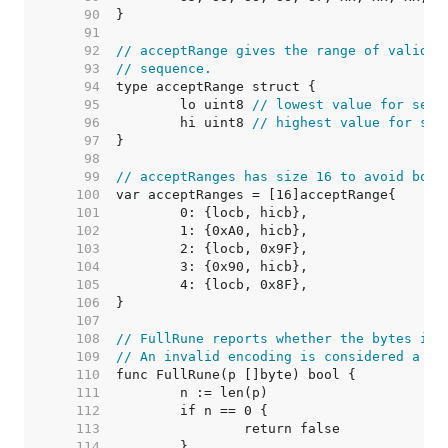
    90  
    91  
    92  
// acceptRange gives the range of valid v
    93  
// sequence.
    94  
    95  
	lo uint8 
// lowest value for seco
    96  
	hi uint8 
// highest value for sec
    97  
    98  
    99  
// acceptRanges has size 16 to avoid boun
   100  
   101  
   102  
   103  
   104  
   105  
   106  
   107  
   108  
// FullRune reports whether the bytes in 
   109  
// An invalid encoding is considered a fu
   110  
   111  
   112  
   113  
   114  