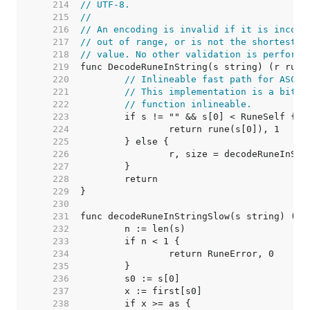
   214  
// UTF-8.
   215  
//
   216  
// An encoding is invalid if it is incorr
   217  
// out of range, or is not the shortest p
   218  
// value. No other validation is performe
   219  
   220  
// Inlineable fast path for ASCII
   221  
// This implementation is a bit w
   222  
// function inlineable.
   223  
   224  
   225  
   226  
   227  
   228  
   229  
   230  
   231  
   232  
   233  
   234  
   235  
   236  
   237  
   238  