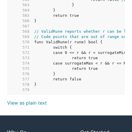
   563  
   564  
   565  
   566  
   567  
   568  
// ValidRune reports whether r can be leg
   569  
// Code points that are out of range or a
   570  
   571  
   572  
   573  
   574  
   575  
   576  
   577  
   578  
   579  
View as plain text