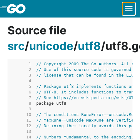
Skip to Main Content
Source file
src
/
unicode
/
utf8
/
utf8.g
     1  
// Copyright 2009 The Go Authors. All rig
     2  
// Use of this source code is governed by
     3  
// license that can be found in the LICEN
     4  
     5  
// Package utf8 implements functions and 
     6  
// UTF-8. It includes functions to transl
     7  
// See https://en.wikipedia.org/wiki/UTF-
     8  
     9  
    10  
// The conditions RuneError==unicode.Repl
    11  
// MaxRune==unicode.MaxRune are verified 
    12  
// Defining them locally avoids this pack
    13  
    14  
// Numbers fundamental to the encoding.