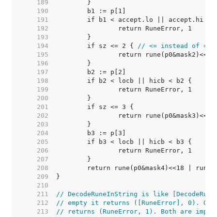
   189  
   190  
   191  
   192  
   193  
   194  
	if sz <= 2 { 
// <= instead of == 
   195  
   196  
   197  
   198  
   199  
   200  
   201  
   202  
   203  
   204  
   205  
   206  
   207  
   208  
   209  
   210  
   211  
// DecodeRuneInString is like [DecodeRune
   212  
// empty it returns ([RuneError], 0). Oth
   213  
// returns (RuneError, 1). Both are impos