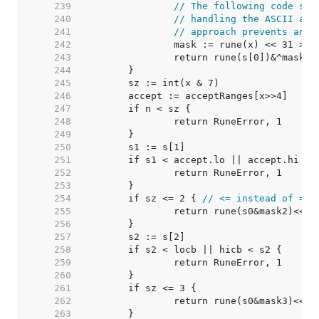
   239  
// The following code sim
   240  
// handling the ASCII and
   241  
// approach prevents an a
   242  
		mask := rune(x) << 31 >> 
   243  
   244  
   245  
   246  
   247  
   248  
   249  
   250  
   251  
   252  
   253  
   254  
	if sz <= 2 { 
// <= instead of == 
   255  
   256  
   257  
   258  
   259  
   260  
   261  
   262  
   263  