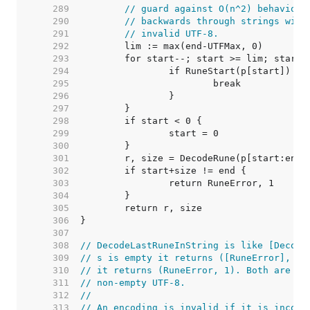
   289  
// guard against O(n^2) behavior 
   290  
// backwards through strings with
   291  
// invalid UTF-8.
   292  
   293  
   294  
   295  
   296  
   297  
   298  
   299  
   300  
   301  
   302  
   303  
   304  
   305  
   306  
   307  
   308  
// DecodeLastRuneInString is like [Decode
   309  
// s is empty it returns ([RuneError], 0)
   310  
// it returns (RuneError, 1). Both are im
   311  
// non-empty UTF-8.
   312  
//
   313  
// An encoding is invalid if it is incorr