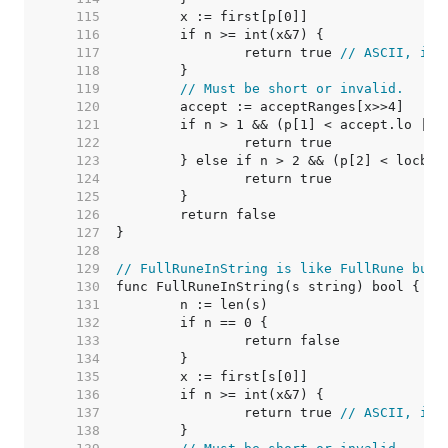
   115  
   116  
   117  
		return true 
// ASCII, inv
   118  
   119  
// Must be short or invalid.
   120  
   121  
   122  
   123  
   124  
   125  
   126  
   127  
   128  
   129  
// FullRuneInString is like FullRune but 
   130  
   131  
   132  
   133  
   134  
   135  
   136  
   137  
		return true 
// ASCII, inv
   138  