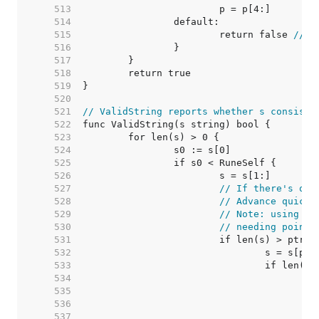
   513  
   514  
   515  
			return false 
// i
   516  
   517  
   518  
   519  
   520  
   521  
// ValidString reports whether s consists
   522  
   523  
   524  
   525  
   526  
   527  
// If there's one
   528  
// Advance quickl
   529  
// Note: using > 
   530  
// needing pointi
   531  
   532  
   533  
   534  
   535  
   536  
   537  