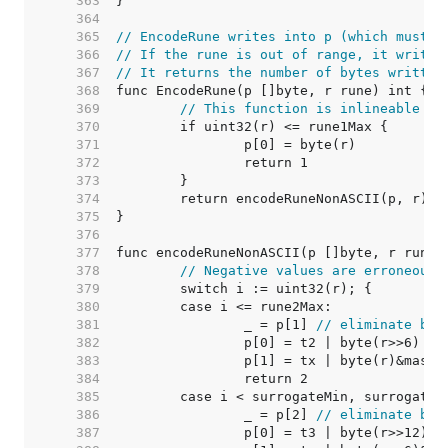
   363  
   364  
   365  
// EncodeRune writes into p (which must b
   366  
// If the rune is out of range, it writes
   367  
// It returns the number of bytes written
   368  
   369  
// This function is inlineable fo
   370  
   371  
   372  
   373  
   374  
   375  
   376  
   377  
   378  
// Negative values are erroneous.
   379  
   380  
   381  
		_ = p[1] 
// eliminate bou
   382  
   383  
   384  
   385  
   386  
		_ = p[2] 
// eliminate bou
   387  