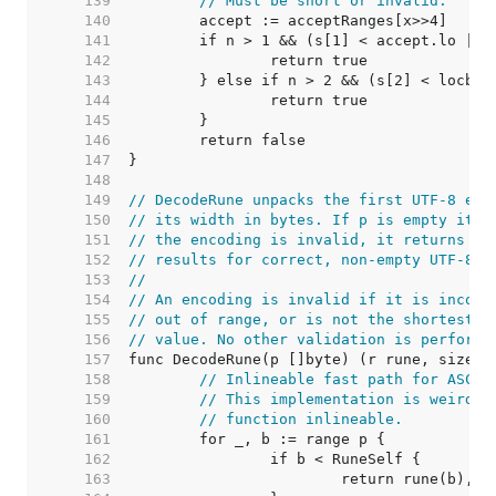
   139  
// Must be short or invalid.
   140  
   141  
   142  
   143  
   144  
   145  
   146  
   147  
   148  
   149  
// DecodeRune unpacks the first UTF-8 enc
   150  
// its width in bytes. If p is empty it r
   151  
// the encoding is invalid, it returns (R
   152  
// results for correct, non-empty UTF-8.
   153  
//
   154  
// An encoding is invalid if it is incorr
   155  
// out of range, or is not the shortest p
   156  
// value. No other validation is performe
   157  
   158  
// Inlineable fast path for ASCII
   159  
// This implementation is weird b
   160  
// function inlineable.
   161  
   162  
   163  