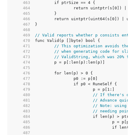
   463  
   464  
   465  
   466  
   467  
   468  
   469  
// Valid reports whether p consists entir
   470  
   471  
// This optimization avoids the n
   472  
// when generating code for slici
   473  
// ValidString, which was 20% fas
   474  
   475  
   476  
   477  
   478  
   479  
   480  
// If there's one
   481  
// Advance quickl
   482  
// Note: using > 
   483  
// needing pointi
   484  
   485  
   486  
   487  