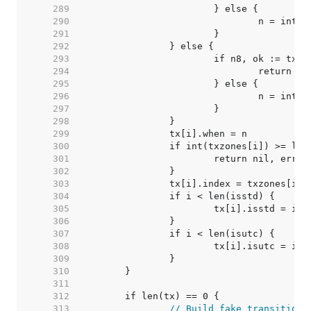
   289  
   290  
   291  
   292  
   293  
   294  
   295  
   296  
   297  
   298  
   299  
   300  
   301  
   302  
   303  
   304  
   305  
   306  
   307  
   308  
   309  
   310  
   311  
   312  
   313  
// Build fake transition 