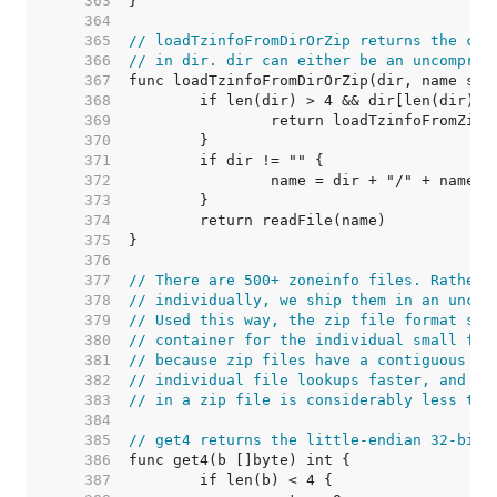
   363  
   364  
   365  
// loadTzinfoFromDirOrZip returns the con
   366  
// in dir. dir can either be an uncompres
   367  
   368  
   369  
   370  
   371  
   372  
   373  
   374  
   375  
   376  
   377  
// There are 500+ zoneinfo files. Rather 
   378  
// individually, we ship them in an uncom
   379  
// Used this way, the zip file format ser
   380  
// container for the individual small fil
   381  
// because zip files have a contiguous ta
   382  
// individual file lookups faster, and be
   383  
// in a zip file is considerably less tha
   384  
   385  
// get4 returns the little-endian 32-bit 
   386  
   387  