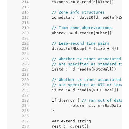
   214  
   215  
   216  
// Zone info structures
   217  
   218  
   219  
// Time zone abbreviations.
   220  
   221  
   222  
// Leap-second time pairs
   223  
   224  
   225  
// Whether tx times associated wi
   226  
// are specified as standard time
   227  
   228  
   229  
// Whether tx times associated wi
   230  
// are specified as UTC or local 
   231  
   232  
   233  
	if d.error { 
// ran out of data
   234  
   235  
   236  
   237  
   238  