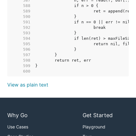
   587  
   588  
   589  
   590  
   591  
   592  
   593  
   594  
   595  
   596  
   597  
   598  
   599  
   600  
View as plain text
Why Go
Get Started
Use Cases
Playground