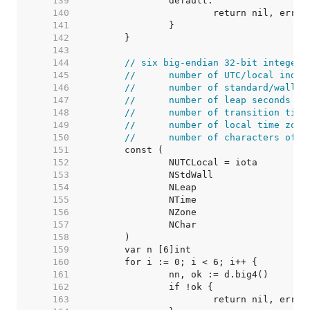
   139  
   140  
   141  
   142  
   143  
   144  
// six big-endian 32-bit integers
   145  
//	number of UTC/local indic
   146  
//	number of standard/wall 
   147  
//	number of leap seconds
   148  
//	number of transition time
   149  
//	number of local time zone
   150  
//	number of characters of 
   151  
   152  
   153  
   154  
   155  
   156  
   157  
   158  
   159  
   160  
   161  
   162  
   163  