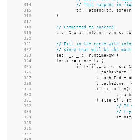
   314  
// This happens in fixed 
   315  
   316  
   317  
   318  
// Committed to succeed.
   319  
   320  
   321  
// Fill in the cache with informa
   322  
// since that will be the most co
   323  
   324  
   325  
   326  
   327  
   328  
   329  
   330  
   331  
   332  
// If we'
   333  
// try th
   334  
   335  
   336  
   337  
/
   338  