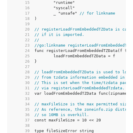
    15  
    16  
    17  
	_ "unsafe" 
// for linkname
    18  
    19  
    20  
// registerLoadFromEmbeddedTZData is call
    21  
// if it is imported.
    22  
//
    23  
//go:linkname registerLoadFromEmbeddedTZD
    24  
    25  
    26  
    27  
    28  
// loadFromEmbeddedTZData is used to load
    29  
// from tzdata information embedded in th
    30  
// This is set when the time/tzdata packa
    31  
// via registerLoadFromEmbeddedTzdata.
    32  
    33  
    34  
// maxFileSize is the max permitted size 
    35  
// As reference, the zoneinfo.zip distrib
    36  
// so 10MB is overkill.
    37  
    38  
    39  