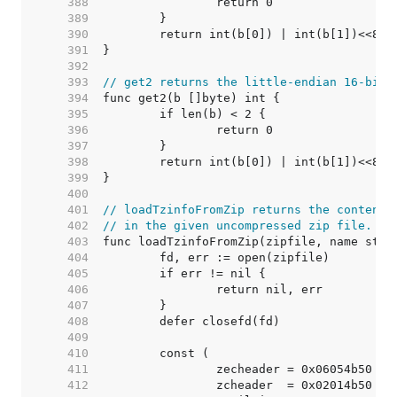
   388  
   389  
   390  
   391  
   392  
   393  
// get2 returns the little-endian 16-bit 
   394  
   395  
   396  
   397  
   398  
   399  
   400  
   401  
// loadTzinfoFromZip returns the contents
   402  
// in the given uncompressed zip file.
   403  
   404  
   405  
   406  
   407  
   408  
   409  
   410  
   411  
   412  