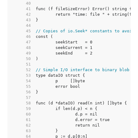
    40  
    41  
    42  
    43  
    44  
    45  
// Copies of io.Seek* constants to avoid 
    46  
    47  
    48  
    49  
    50  
    51  
    52  
// Simple I/O interface to binary blob of
    53  
    54  
    55  
    56  
    57  
    58  
    59  
    60  
    61  
    62  
    63  
    64  