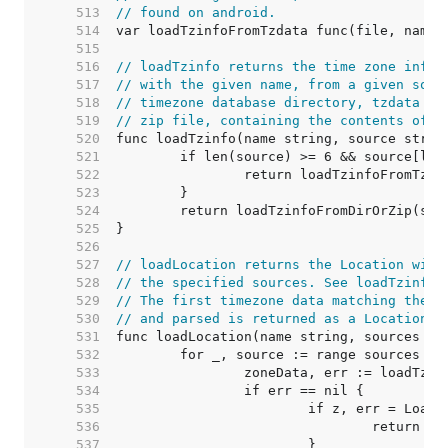
   513  
// found on android.
   514  
   515  
   516  
// loadTzinfo returns the time zone infor
   517  
// with the given name, from a given sour
   518  
// timezone database directory, tzdata da
   519  
// zip file, containing the contents of s
   520  
   521  
   522  
   523  
   524  
   525  
   526  
   527  
// loadLocation returns the Location with
   528  
// the specified sources. See loadTzinfo 
   529  
// The first timezone data matching the g
   530  
// and parsed is returned as a Location.
   531  
   532  
   533  
   534  
   535  
   536  
   537  