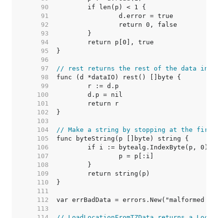
    90  
    91  
    92  
    93  
    94  
    95  
    96  
    97  
// rest returns the rest of the data in t
    98  
    99  
   100  
   101  
   102  
   103  
   104  
// Make a string by stopping at the first
   105  
   106  
   107  
   108  
   109  
   110  
   111  
   112  
   113  
   114  
// LoadLocationFromTZData returns a Locat