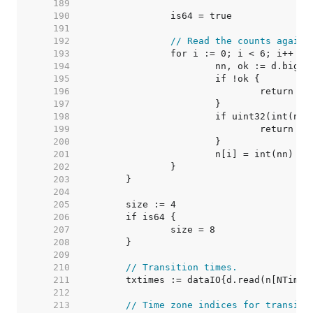
   189  
   190  
   191  
   192  
// Read the counts again,
   193  
   194  
   195  
   196  
   197  
   198  
   199  
   200  
   201  
   202  
   203  
   204  
   205  
   206  
   207  
   208  
   209  
   210  
// Transition times.
   211  
   212  
   213  
// Time zone indices for transiti