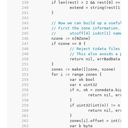
   239  
   240  
   241  
   242  
   243  
// Now we can build up a useful d
   244  
// First the zone information.
   245  
//	utcoff[4] isdst[1] namei
   246  
   247  
   248  
// Reject tzdata files wi
   249  
// This also avoids a pan
   250  
   251  
   252  
   253  
   254  
   255  
   256  
   257  
   258  
   259  
   260  
   261  
   262  
   263  