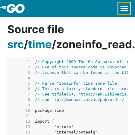
Skip to Main Content
Source file
src
/
time
/
zoneinfo_read
     1  
// Copyright 2009 The Go Authors. All rig
     2  
// Use of this source code is governed by
     3  
// license that can be found in the LICEN
     4  
     5  
// Parse "zoneinfo" time zone file.
     6  
// This is a fairly standard file format 
     7  
// See tzfile(5), https://en.wikipedia.or
     8  
// and ftp://munnari.oz.au/pub/oldtz/
     9  
    10  
    11  
    12  
    13  
    14  