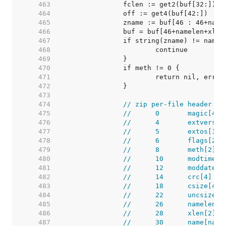
   463  
   464  
   465  
   466  
   467  
   468  
   469  
   470  
   471  
   472  
   473  
   474  
// zip per-file header la
   475  
//	0	magic[4]
   476  
//	4	extvers[1
   477  
//	5	extos[1]
   478  
//	6	flags[2]
   479  
//	8	meth[2]
   480  
//	10	modtime[2
   481  
//	12	moddate[2
   482  
//	14	crc[4]
   483  
//	18	csize[4]
   484  
//	22	uncsize[4
   485  
//	26	namelen[2
   486  
//	28	xlen[2]
   487  
//	30	name[na