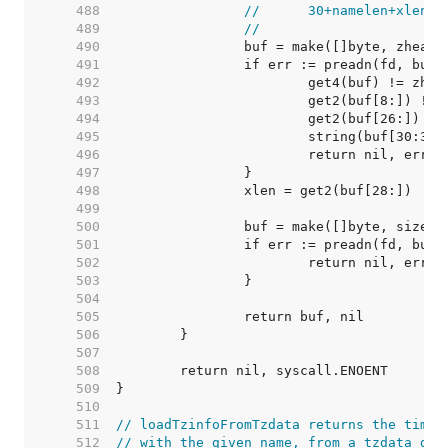
   488  
//	30+namelen+xlen 
   489  
//
   490  
   491  
   492  
   493  
   494  
   495  
   496  
   497  
   498  
   499  
   500  
   501  
   502  
   503  
   504  
   505  
   506  
   507  
   508  
   509  
   510  
   511  
// loadTzinfoFromTzdata returns the time 
   512  
// with the given name, from a tzdata dat