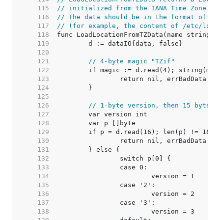
   115  
// initialized from the IANA Time Zone da
   116  
// The data should be in the format of a 
   117  
// (for example, the content of /etc/loca
   118  
   119  
   120  
   121  
// 4-byte magic "TZif"
   122  
   123  
   124  
   125  
   126  
// 1-byte version, then 15 bytes 
   127  
   128  
   129  
   130  
   131  
   132  
   133  
   134  
   135  
   136  
   137  
   138  