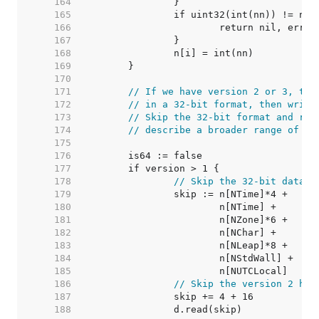
   164  
   165  
   166  
   167  
   168  
   169  
   170  
   171  
// If we have version 2 or 3, the
   172  
// in a 32-bit format, then writt
   173  
// Skip the 32-bit format and rea
   174  
// describe a broader range of da
   175  
   176  
   177  
   178  
// Skip the 32-bit data.
   179  
   180  
   181  
   182  
   183  
   184  
   185  
   186  
// Skip the version 2 hea
   187  
   188  