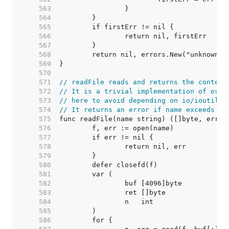
   563  
   564  
   565  
   566  
   567  
   568  
   569  
   570  
   571  
// readFile reads and returns the content
   572  
// It is a trivial implementation of os.R
   573  
// here to avoid depending on io/ioutil o
   574  
// It returns an error if name exceeds ma
   575  
   576  
   577  
   578  
   579  
   580  
   581  
   582  
   583  
   584  
   585  
   586  