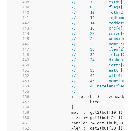
   438  
//	7	extos[1]
   439  
//	8	flags[2]
   440  
//	10	meth[2]
   441  
//	12	modtime[2
   442  
//	14	moddate[2
   443  
//	16	crc[4]
   444  
//	20	csize[4]
   445  
//	24	uncsize[4
   446  
//	28	namelen[2
   447  
//	30	xlen[2]
   448  
//	32	fclen[2]
   449  
//	34	disknum[2
   450  
//	36	iattr[2]
   451  
//	38	eattr[4]
   452  
//	42	off[4]
   453  
//	46	name[na
   454  
//	46+namelen+xlen+
   455  
//
   456  
   457  
   458  
   459  
   460  
   461  
   462  