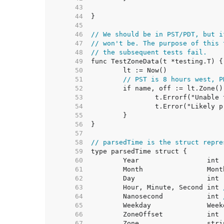
    43  
    44  
    45  
    46  
// We should be in PST/PDT, but i
    47  
// won't be. The purpose of this 
    48  
// the subsequent tests fail.
    49  
    50  
    51  
// PST is 8 hours west, P
    52  
    53  
    54  
    55  
    56  
    57  
    58  
// parsedTime is the struct repre
    59  
    60  
    61  
    62  
    63  
	Hour, Minute, Second int 
    64  
	Nanosecond           int 
    65  
    66  
	ZoneOffset           int 
    67  
	Zone                 stri