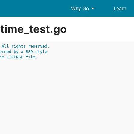
arrow_drop_down
Why Go
Learn
/
time_test.go
 All rights reserved.
erned by a BSD-style
he LICENSE file.