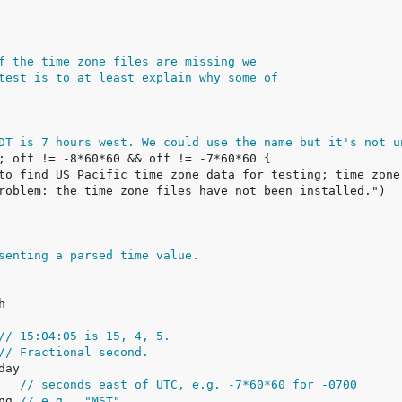
f the time zone files are missing we
test is to at least explain why some of
DT is 7 hours west. We could use the name but it's not u
senting a parsed time value.
// 15:04:05 is 15, 4, 5.
// Fractional second.
   
// seconds east of UTC, e.g. -7*60*60 for -0700
ng 
// e.g., "MST"