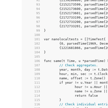
    92  
    93  
    94  
    95  
    96  
    97  
    98  
    99  
   100  
   101  
   102  
   103  
   104  
   105  
   106  
   107  
// Check aggregates.
   108  
   109  
   110  
   111  
   112  
   113  
   114  
   115  
   116  
// Check individual entri