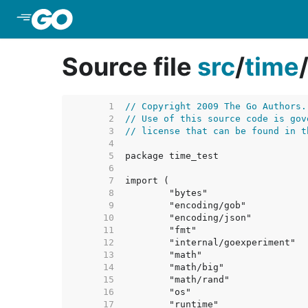
Skip to Main Content
Source file
src
/
time
     1  
// Copyright 2009 The Go Authors.
     2  
// Use of this source code is gov
     3  
// license that can be found in t
     4  
     5  
     6  
     7  
     8  
     9  
    10  
    11  
    12  
    13  
    14  
    15  
    16  
    17  