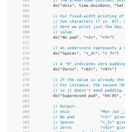
   363  
// The predefined constant Unix u
   364  
   365  
   366  
// For fixed-width printing of va
   367  
// two characters (7 vs. 07), use
   368  
// Here we print just the day, wh
   369  
// value.
   370  
   371  
   372  
// An underscore represents a spa
   373  
   374  
   375  
// A "0" indicates zero padding f
   376  
   377  
   378  
// If the value is already the ri
   379  
// For instance, the second (05 i
   380  
// so it doesn't need padding, bu
   381  
   382  
   383  
// Output:
   384  
// Unix             "Mon Jan _2 1
   385  
// No pad           "<2>" gives "
   386  
// Spaces           "<_2>" gives 
   387  
// Zeros            "<02>" gives 