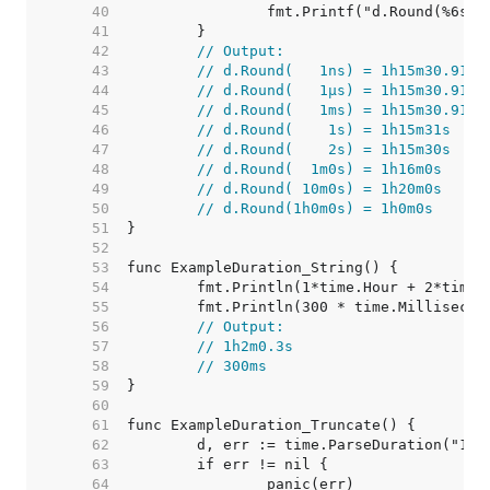
    40  
    41  
    42  
// Output:
    43  
// d.Round(   1ns) = 1h15m30.9182
    44  
// d.Round(   1µs) = 1h15m30.9182
    45  
// d.Round(   1ms) = 1h15m30.918s
    46  
// d.Round(    1s) = 1h15m31s
    47  
// d.Round(    2s) = 1h15m30s
    48  
// d.Round(  1m0s) = 1h16m0s
    49  
// d.Round( 10m0s) = 1h20m0s
    50  
// d.Round(1h0m0s) = 1h0m0s
    51  
    52  
    53  
    54  
    55  
    56  
// Output:
    57  
// 1h2m0.3s
    58  
// 300ms
    59  
    60  
    61  
    62  
    63  
    64  