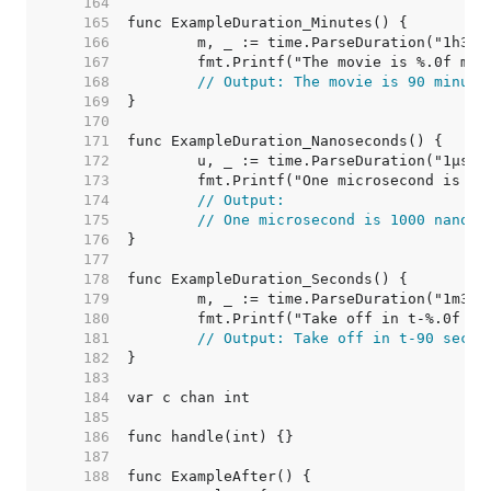
   164  
   165  
   166  
   167  
   168  
// Output: The movie is 90 minute
   169  
   170  
   171  
   172  
   173  
   174  
// Output:
   175  
// One microsecond is 1000 nanose
   176  
   177  
   178  
   179  
   180  
   181  
// Output: Take off in t-90 secon
   182  
   183  
   184  
   185  
   186  
   187  
   188  