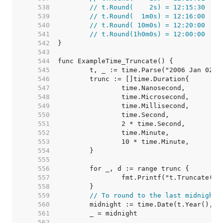
   538  
// t.Round(    2s) = 12:15:30
   539  
// t.Round(  1m0s) = 12:16:00
   540  
// t.Round( 10m0s) = 12:20:00
   541  
// t.Round(1h0m0s) = 12:00:00
   542  
   543  
   544  
   545  
   546  
   547  
   548  
   549  
   550  
   551  
   552  
   553  
   554  
   555  
   556  
   557  
   558  
   559  
// To round to the last midnight 
   560  
   561  
   562  