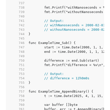
   737  
   738  
   739  
   740  
   741  
// Output:
   742  
// withNanoseconds = 2000-02-01 1
   743  
// withoutNanoseconds = 2000-02-0
   744  
   745  
   746  
   747  
   748  
   749  
   750  
   751  
   752  
   753  
// Output:
   754  
// difference = 12h0m0s
   755  
   756  
   757  
   758  
   759  
   760  
   761  