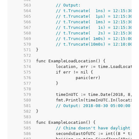
   563  
// Output:
   564  
// t.Truncate(  1ns) = 12:15:30.9
   565  
// t.Truncate(  1µs) = 12:15:30.9
   566  
// t.Truncate(  1ms) = 12:15:30.9
   567  
// t.Truncate(   1s) = 12:15:30
   568  
// t.Truncate(   2s) = 12:15:30
   569  
// t.Truncate( 1m0s) = 12:15:00
   570  
// t.Truncate(10m0s) = 12:10:00
   571  
   572  
   573  
   574  
   575  
   576  
   577  
   578  
   579  
   580  
   581  
// Output: 2018-08-30 05:00:00 -0
   582  
   583  
   584  
   585  
// China doesn't have daylight sa
   586  