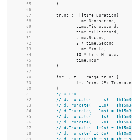
    65  
    66  
    67  
    68  
    69  
    70  
    71  
    72  
    73  
    74  
    75  
    76  
    77  
    78  
    79  
    80  
    81  
// Output:
    82  
// d.Truncate(   1ns) = 1h15m30.9
    83  
// d.Truncate(   1µs) = 1h15m30.9
    84  
// d.Truncate(   1ms) = 1h15m30.9
    85  
// d.Truncate(    1s) = 1h15m30s
    86  
// d.Truncate(    2s) = 1h15m30s
    87  
// d.Truncate(  1m0s) = 1h15m0s
    88  
// d.Truncate( 10m0s) = 1h10m0s
    89  
// d.Truncate(1h0m0s) = 1h0m0s