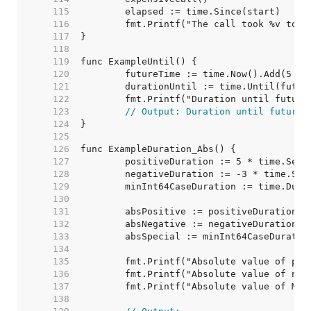
   115  
   116  
   117  
   118  
   119  
   120  
   121  
   122  
   123  
// Output: Duration until future 
   124  
   125  
   126  
   127  
   128  
   129  
   130  
   131  
   132  
   133  
   134  
   135  
   136  
   137  
   138  