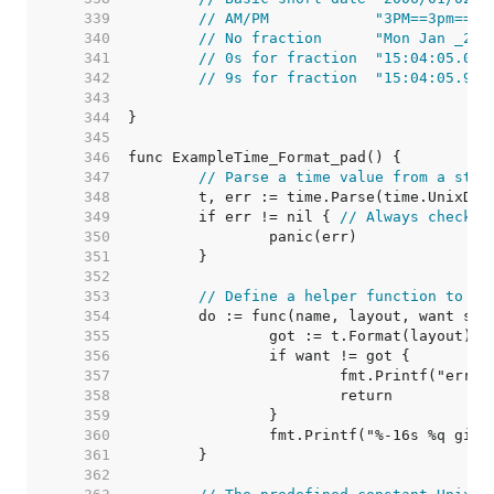
   339  
// AM/PM            "3PM==3pm==15
   340  
// No fraction      "Mon Jan _2 1
   341  
// 0s for fraction  "15:04:05.000
   342  
// 9s for fraction  "15:04:05.999
   343  
   344  
   345  
   346  
   347  
// Parse a time value from a stri
   348  
   349  
	if err != nil { 
// Always check e
   350  
   351  
   352  
   353  
// Define a helper function to ma
   354  
   355  
   356  
   357  
   358  
   359  
   360  
   361  
   362  