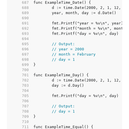
   687  
   688  
   689  
   690  
   691  
   692  
   693  
   694  
   695  
// Output:
   696  
// year = 2000
   697  
// month = February
   698  
// day = 1
   699  
   700  
   701  
   702  
   703  
   704  
   705  
   706  
   707  
// Output:
   708  
// day = 1
   709  
   710  
   711  