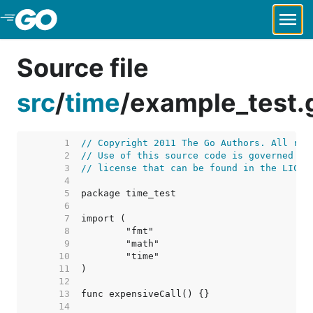
Skip to Main Content
Source file
src
/
time
/
example_test.
     1  
// Copyright 2011 The Go Authors. All rig
     2  
// Use of this source code is governed by
     3  
// license that can be found in the LICEN
     4  
     5  
     6  
     7  
     8  
     9  
    10  
    11  
    12  
    13  
    14  