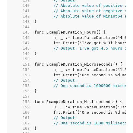
   139  
// Output:
   140  
// Absolute value of positive dur
   141  
// Absolute value of negative dur
   142  
// Absolute value of MinInt64 equ
   143  
   144  
   145  
   146  
   147  
   148  
// Output: I've got 4.5 hours of 
   149  
   150  
   151  
   152  
   153  
   154  
// Output:
   155  
// One second is 1000000 microsec
   156  
   157  
   158  
   159  
   160  
   161  
// Output:
   162  
// One second is 1000 millisecond
   163  