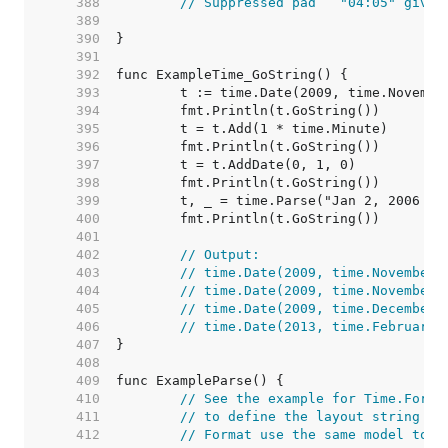
   388  
// Suppressed pad   "04:05" gives
   389  
   390  
   391  
   392  
   393  
   394  
   395  
   396  
   397  
   398  
   399  
   400  
   401  
   402  
// Output:
   403  
// time.Date(2009, time.November,
   404  
// time.Date(2009, time.November,
   405  
// time.Date(2009, time.December,
   406  
// time.Date(2013, time.February,
   407  
   408  
   409  
   410  
// See the example for Time.Forma
   411  
// to define the layout string to
   412  
// Format use the same model to d