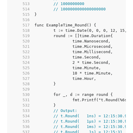
   513  
// 1000000000
   514  
// 1000000000000000000
   515  
   516  
   517  
   518  
   519  
   520  
   521  
   522  
   523  
   524  
   525  
   526  
   527  
   528  
   529  
   530  
   531  
   532  
   533  
// Output:
   534  
// t.Round(   1ns) = 12:15:30.918
   535  
// t.Round(   1µs) = 12:15:30.918
   536  
// t.Round(   1ms) = 12:15:30.918
   537  
// t.Round(    1s) = 12:15:31