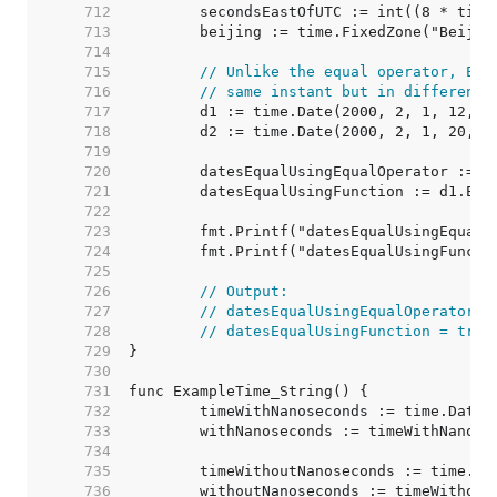
   712  
   713  
   714  
   715  
// Unlike the equal operator, Equ
   716  
// same instant but in different 
   717  
   718  
   719  
   720  
   721  
   722  
   723  
   724  
   725  
   726  
// Output:
   727  
// datesEqualUsingEqualOperator =
   728  
// datesEqualUsingFunction = true
   729  
   730  
   731  
   732  
   733  
   734  
   735  
   736  