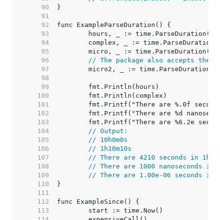
    90  
    91  
    92  
    93  
    94  
    95  
    96  
// The package also accepts the i
    97  
    98  
    99  
   100  
   101  
   102  
   103  
   104  
// Output:
   105  
// 10h0m0s
   106  
// 1h10m10s
   107  
// There are 4210 seconds in 1h10
   108  
// There are 1000 nanoseconds in 
   109  
// There are 1.00e-06 seconds in 
   110  
   111  
   112  
   113  
   114  