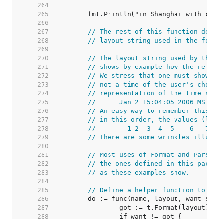
   264  
   265  
   266  
   267  
// The rest of this function demo
   268  
// layout string used in the form
   269  
   270  
// The layout string used by the 
   271  
// shows by example how the refer
   272  
// We stress that one must show h
   273  
// not a time of the user's choos
   274  
// representation of the time sta
   275  
//	Jan 2 15:04:05 2006 MST
   276  
// An easy way to remember this v
   277  
// in this order, the values (lin
   278  
//	  1 2  3  4  5    6  -7
   279  
// There are some wrinkles illust
   280  
   281  
// Most uses of Format and Parse 
   282  
// the ones defined in this packa
   283  
// as these examples show.
   284  
   285  
// Define a helper function to ma
   286  
   287  
   288  