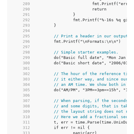
   289  
   290  
   291  
   292  
   293  
   294  
   295  
// Print a header in our output.
   296  
   297  
   298  
// Simple starter examples.
   299  
   300  
   301  
   302  
// The hour of the reference time
   303  
// it either way, and since our v
   304  
// an AM time. We show both in on
   305  
   306  
   307  
// When parsing, if the seconds v
   308  
// and some digits, that is taken
   309  
// the layout string does not rep
   310  
// Here we add a fractional secon
   311  
   312  
   313  