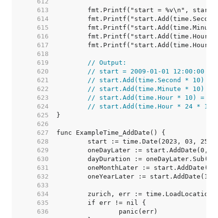
   612  
   613  
   614  
   615  
   616  
   617  
   618  
   619  
// Output:
   620  
// start = 2009-01-01 12:00:00 +0
   621  
// start.Add(time.Second * 10) = 
   622  
// start.Add(time.Minute * 10) = 
   623  
// start.Add(time.Hour * 10) = 20
   624  
// start.Add(time.Hour * 24 * 10)
   625  
   626  
   627  
   628  
   629  
   630  
   631  
   632  
   633  
   634  
   635  
   636  