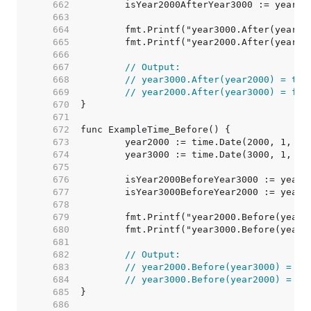
   662  
	isYear2000AfterYear3000 := year20
   663  
   664  
   665  
   666  
   667  
// Output:
   668  
// year3000.After(year2000) = tru
   669  
// year2000.After(year3000) = fal
   670  
   671  
   672  
   673  
   674  
   675  
   676  
	isYear2000BeforeYear3000 := year2
   677  
	isYear3000BeforeYear2000 := year3
   678  
   679  
   680  
   681  
   682  
// Output:
   683  
// year2000.Before(year3000) = tr
   684  
// year3000.Before(year2000) = fa
   685  
   686  