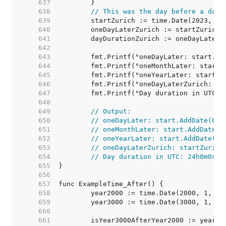
   637  
   638  
// This was the day before a dayl
   639  
   640  
   641  
   642  
   643  
   644  
   645  
   646  
   647  
   648  
   649  
// Output:
   650  
// oneDayLater: start.AddDate(0, 
   651  
// oneMonthLater: start.AddDate(0
   652  
// oneYearLater: start.AddDate(1,
   653  
// oneDayLaterZurich: startZurich
   654  
// Day duration in UTC: 24h0m0s |
   655  
   656  
   657  
   658  
   659  
   660  
   661  
	isYear3000AfterYear2000 := year30