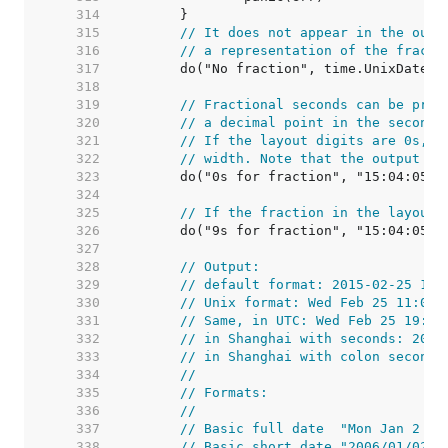
   314  
   315  
// It does not appear in the outp
   316  
// a representation of the fracti
   317  
   318  
   319  
// Fractional seconds can be prin
   320  
// a decimal point in the seconds
   321  
// If the layout digits are 0s, t
   322  
// width. Note that the output ha
   323  
   324  
   325  
// If the fraction in the layout 
   326  
   327  
   328  
// Output:
   329  
// default format: 2015-02-25 11:
   330  
// Unix format: Wed Feb 25 11:06:
   331  
// Same, in UTC: Wed Feb 25 19:06
   332  
// in Shanghai with seconds: 2015
   333  
// in Shanghai with colon seconds
   334  
//
   335  
// Formats:
   336  
//
   337  
// Basic full date  "Mon Jan 2 15
   338  
// Basic short date "2006/01/02" 