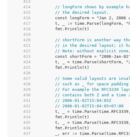
   413  
   414  
// longForm shows by example how 
   415  
// the desired layout.
   416  
   417  
   418  
   419  
   420  
// shortForm is another way the r
   421  
// in the desired layout; it has 
   422  
// Note: without explicit zone, r
   423  
   424  
   425  
   426  
   427  
// Some valid layouts are invalid
   428  
// such as _ for space padding an
   429  
// For example the RFC3339 layout
   430  
// contains both Z and a time zon
   431  
// 2006-01-02T15:04:05Z
   432  
// 2006-01-02T15:04:05+07:00
   433  
   434  
   435  
   436  
   437  