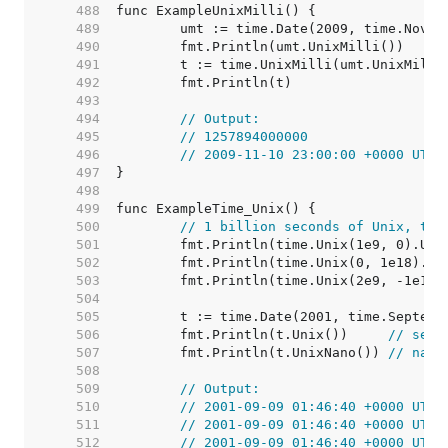
   488  
   489  
   490  
   491  
   492  
   493  
   494  
// Output:
   495  
// 1257894000000
   496  
// 2009-11-10 23:00:00 +0000 UTC
   497  
   498  
   499  
   500  
// 1 billion seconds of Unix, thr
   501  
	fmt.Println(time.Unix(1e9, 0).UTC
   502  
	fmt.Println(time.Unix(0, 1e18).UT
   503  
	fmt.Println(time.Unix(2e9, -1e18)
   504  
   505  
   506  
	fmt.Println(t.Unix())     
// seco
   507  
	fmt.Println(t.UnixNano()) 
// nano
   508  
   509  
// Output:
   510  
// 2001-09-09 01:46:40 +0000 UTC
   511  
// 2001-09-09 01:46:40 +0000 UTC
   512  
// 2001-09-09 01:46:40 +0000 UTC