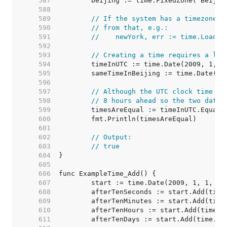
   587  
   588  
   589  
// If the system has a timezone d
   590  
// from that, e.g.:
   591  
//    newYork, err := time.LoadLo
   592  
   593  
// Creating a time requires a loc
   594  
   595  
   596  
   597  
// Although the UTC clock time is
   598  
// 8 hours ahead so the two dates
   599  
   600  
   601  
   602  
// Output:
   603  
// true
   604  
   605  
   606  
   607  
   608  
   609  
   610  
   611  