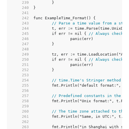
   239  
   240  
   241  
   242  
   243  
// Parse a time value from a stri
   244  
   245  
	if err != nil { 
// Always check e
   246  
   247  
   248  
   249  
   250  
	if err != nil { 
// Always check e
   251  
   252  
   253  
   254  
// time.Time's Stringer method is
   255  
   256  
   257  
// Predefined constants in the pa
   258  
   259  
   260  
// The time zone attached to the 
   261  
   262  
   263  