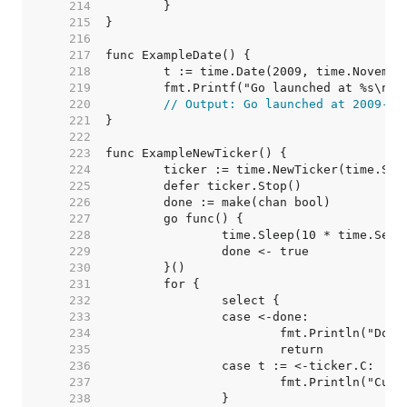
   214  
   215  
   216  
   217  
   218  
   219  
   220  
// Output: Go launched at 2009-11
   221  
   222  
   223  
   224  
   225  
   226  
   227  
   228  
   229  
   230  
   231  
   232  
   233  
   234  
   235  
   236  
   237  
   238  