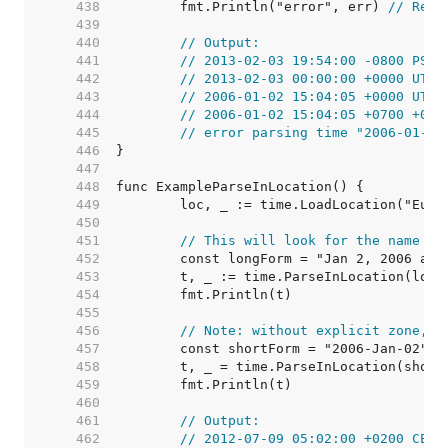
   438  
	fmt.Println("error", err) 
// Retu
   439  
   440  
// Output:
   441  
// 2013-02-03 19:54:00 -0800 PST
   442  
// 2013-02-03 00:00:00 +0000 UTC
   443  
// 2006-01-02 15:04:05 +0000 UTC
   444  
// 2006-01-02 15:04:05 +0700 +070
   445  
// error parsing time "2006-01-02
   446  
   447  
   448  
   449  
   450  
   451  
// This will look for the name CE
   452  
   453  
   454  
   455  
   456  
// Note: without explicit zone, r
   457  
   458  
   459  
   460  
   461  
// Output:
   462  
// 2012-07-09 05:02:00 +0200 CEST