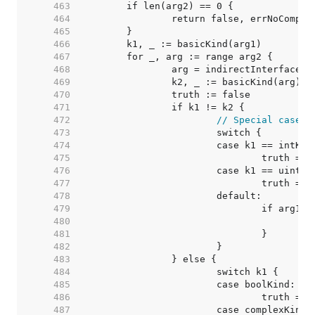
   463  
   464  
   465  
   466  
   467  
   468  
   469  
   470  
   471  
   472  
// Special case: 
   473  
   474  
   475  
   476  
   477  
   478  
   479  
   480  
   481  
   482  
   483  
   484  
   485  
   486  
   487  