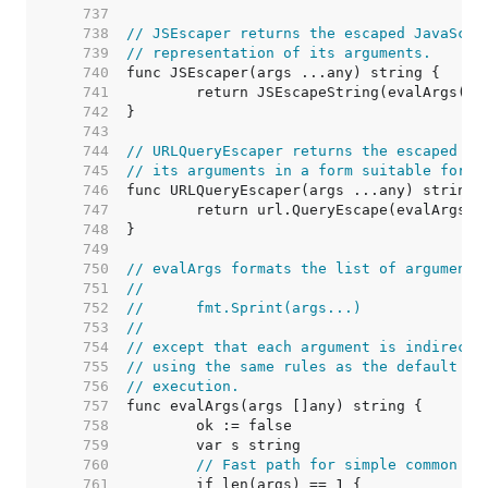
   737  
   738  
// JSEscaper returns the escaped JavaScri
   739  
// representation of its arguments.
   740  
   741  
   742  
   743  
   744  
// URLQueryEscaper returns the escaped va
   745  
// its arguments in a form suitable for e
   746  
   747  
   748  
   749  
   750  
// evalArgs formats the list of arguments
   751  
//
   752  
//	fmt.Sprint(args...)
   753  
//
   754  
// except that each argument is indirecte
   755  
// using the same rules as the default st
   756  
// execution.
   757  
   758  
   759  
   760  
// Fast path for simple common ca
   761  