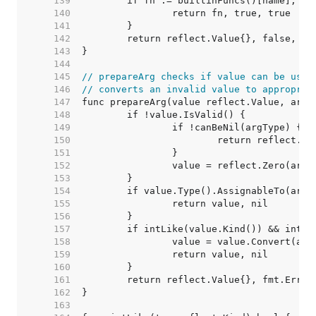
   139  
   140  
   141  
   142  
   143  
   144  
   145  
// prepareArg checks if value can be used
   146  
// converts an invalid value to appropria
   147  
   148  
   149  
   150  
   151  
   152  
   153  
   154  
   155  
   156  
   157  
   158  
   159  
   160  
   161  
   162  
   163  