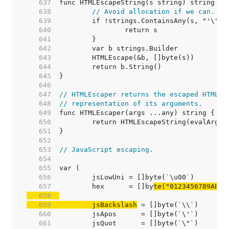
   637  
   638  
// Avoid allocation if we can.
   639  
   640  
   641  
   642  
   643  
   644  
   645  
   646  
   647  
// HTMLEscaper returns the escaped HTML e
   648  
// representation of its arguments.
   649  
   650  
   651  
   652  
   653  
// JavaScript escaping.
   654  
   655  
   656  
   657  
	hex      = []by
   658  
   659  
	jsBackslash
   660  
   661  