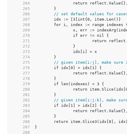
   264  
   265  
   266  
// set default values for cases i
   267  
   268  
   269  
   270  
   271  
   272  
   273  
   274  
   275  
// given item[i:j], make sure i <
   276  
   277  
   278  
   279  
   280  
   281  
   282  
// given item[i:j:k], make sure i
   283  
   284  
   285  
   286  
   287  
   288  