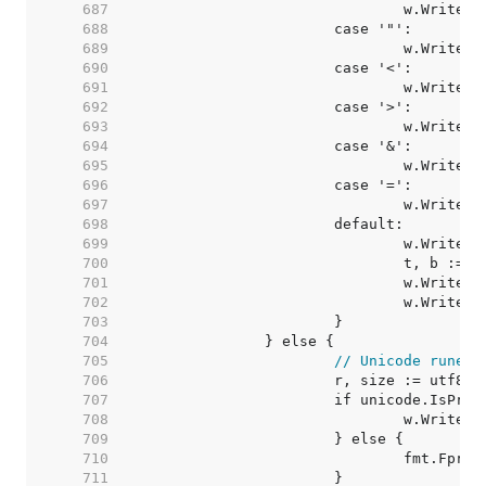
   687  
   688  
   689  
   690  
   691  
   692  
   693  
   694  
   695  
   696  
   697  
   698  
   699  
   700  
   701  
   702  
   703  
   704  
   705  
// Unicode rune.
   706  
   707  
   708  
   709  
   710  
   711  