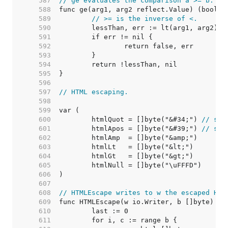
   587  
// ge evaluates the comparison a >= b.
   588  
   589  
// >= is the inverse of <.
   590  
   591  
   592  
   593  
   594  
   595  
   596  
   597  
// HTML escaping.
   598  
   599  
   600  
	htmlQuot = []byte("&#34;") 
// sho
   601  
	htmlApos = []byte("&#39;") 
// sho
   602  
   603  
   604  
   605  
   606  
   607  
   608  
// HTMLEscape writes to w the escaped HTM
   609  
   610  
   611  