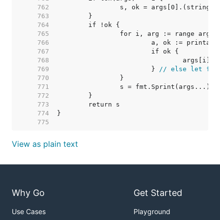
   762  
   763  
   764  
   765  
   766  
   767  
   768  
   769  
			} 
// else let fmt
   770  
   771  
   772  
   773  
   774  
   775  
View as plain text
Why Go
Get Started
Use Cases
Playground