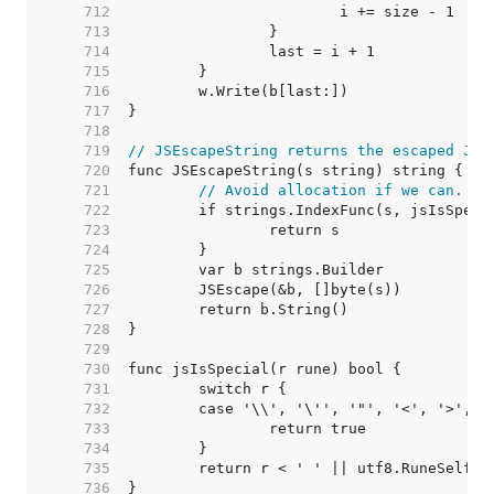
   712  
   713  
   714  
   715  
   716  
   717  
   718  
   719  
// JSEscapeString returns the escaped Jav
   720  
   721  
// Avoid allocation if we can.
   722  
   723  
   724  
   725  
   726  
   727  
   728  
   729  
   730  
   731  
   732  
   733  
   734  
   735  
   736  