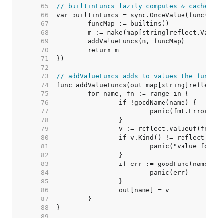
    65  
// builtinFuncs lazily computes & caches 
    66  
    67  
    68  
    69  
    70  
    71  
    72  
    73  
// addValueFuncs adds to values the funct
    74  
    75  
    76  
    77  
    78  
    79  
    80  
    81  
    82  
    83  
    84  
    85  
    86  
    87  
    88  
    89  