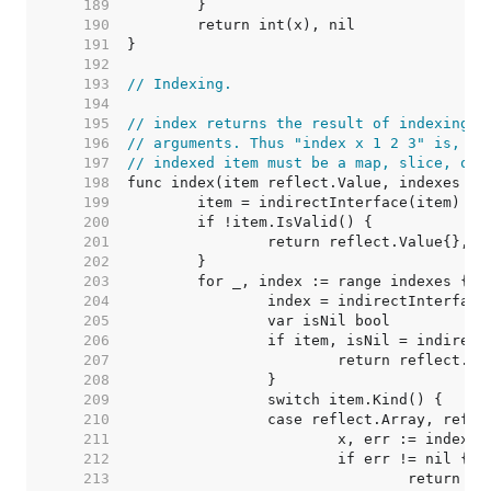
   189  
   190  
   191  
   192  
   193  
// Indexing.
   194  
   195  
// index returns the result of indexing i
   196  
// arguments. Thus "index x 1 2 3" is, in
   197  
// indexed item must be a map, slice, or 
   198  
   199  
   200  
   201  
   202  
   203  
   204  
   205  
   206  
   207  
   208  
   209  
   210  
   211  
   212  
   213  