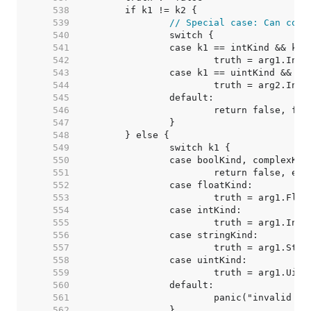
   538  
   539  
// Special case: Can comp
   540  
   541  
   542  
   543  
   544  
   545  
   546  
   547  
   548  
   549  
   550  
   551  
   552  
   553  
   554  
   555  
   556  
   557  
   558  
   559  
   560  
   561  
   562  