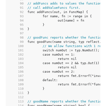
    90  
// addFuncs adds to values the functions 
    91  
// call addValueFuncs first.
    92  
    93  
    94  
    95  
    96  
    97  
    98  
// goodFunc reports whether the function 
    99  
   100  
// We allow functions with 1 resu
   101  
   102  
   103  
   104  
   105  
   106  
   107  
   108  
   109  
   110  
   111  
   112  
   113  
// goodName reports whether the function 
   114  