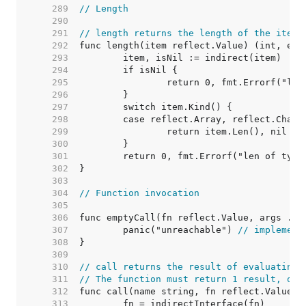
   289  
// Length
   290  
   291  
// length returns the length of the item,
   292  
   293  
   294  
   295  
   296  
   297  
   298  
   299  
   300  
   301  
   302  
   303  
   304  
// Function invocation
   305  
   306  
   307  
	panic("unreachable") 
// implement
   308  
   309  
   310  
// call returns the result of evaluating 
   311  
// The function must return 1 result, or 
   312  
   313  