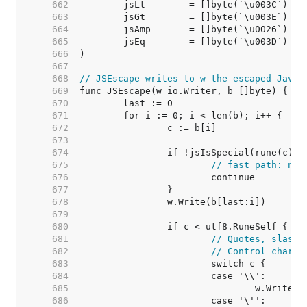
   662  
   663  
   664  
   665  
   666  
   667  
   668  
// JSEscape writes to w the escaped JavaS
   669  
   670  
   671  
   672  
   673  
   674  
   675  
// fast path: not
   676  
   677  
   678  
   679  
   680  
   681  
// Quotes, slashe
   682  
// Control charac
   683  
   684  
   685  
   686  