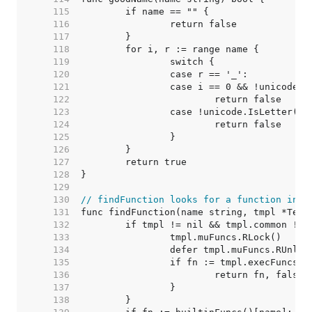
   115  
   116  
   117  
   118  
   119  
   120  
   121  
   122  
   123  
   124  
   125  
   126  
   127  
   128  
   129  
   130  
// findFunction looks for a function in t
   131  
   132  
   133  
   134  
   135  
   136  
   137  
   138  