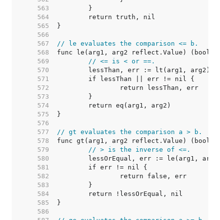
   563  
   564  
   565  
   566  
   567  
// le evaluates the comparison <= b.
   568  
   569  
// <= is < or ==.
   570  
   571  
   572  
   573  
   574  
   575  
   576  
   577  
// gt evaluates the comparison a > b.
   578  
   579  
// > is the inverse of <=.
   580  
   581  
   582  
   583  
   584  
   585  
   586  