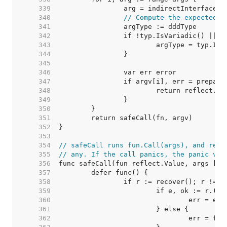
   339  
   340  
// Compute the expected t
   341  
   342  
   343  
   344  
   345  
   346  
   347  
   348  
   349  
   350  
   351  
   352  
   353  
   354  
// safeCall runs fun.Call(args), and retu
   355  
// any. If the call panics, the panic val
   356  
   357  
   358  
   359  
   360  
   361  
   362  