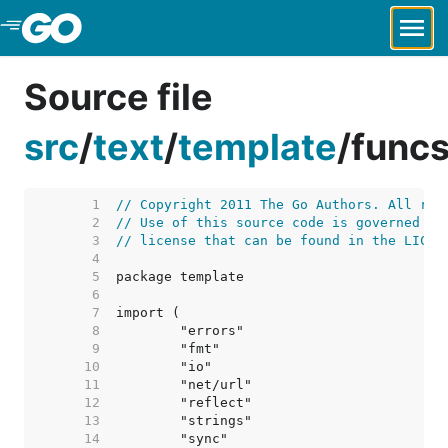
Skip to Main Content
Source file
src
/
text
/
template
/
funcs
     1  
// Copyright 2011 The Go Authors. All rig
     2  
// Use of this source code is governed by
     3  
// license that can be found in the LICEN
     4  
     5  
     6  
     7  
     8  
     9  
    10  
    11  
    12  
    13  
    14  