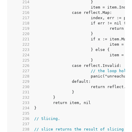
   214  
   215  
   216  
   217  
   218  
   219  
   220  
   221  
   222  
   223  
   224  
   225  
   226  
   227  
// the loop holds
   228  
   229  
   230  
   231  
   232  
   233  
   234  
   235  
   236  
// Slicing.
   237  
   238  
// slice returns the result of slicing it