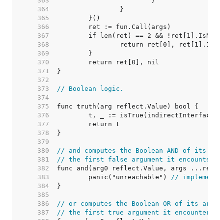
   363  
   364  
   365  
   366  
   367  
   368  
   369  
   370  
   371  
   372  
   373  
// Boolean logic.
   374  
   375  
   376  
   377  
   378  
   379  
   380  
// and computes the Boolean AND of its ar
   381  
// the first false argument it encounters
   382  
   383  
	panic("unreachable") 
// implement
   384  
   385  
   386  
// or computes the Boolean OR of its argu
   387  
// the first true argument it encounters,