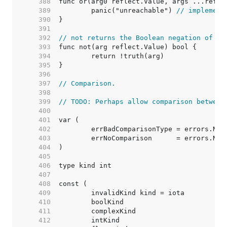
   388  
   389  
	panic("unreachable") 
// implement
   390  
   391  
   392  
// not returns the Boolean negation of it
   393  
   394  
   395  
   396  
   397  
// Comparison.
   398  
   399  
// TODO: Perhaps allow comparison between
   400  
   401  
   402  
   403  
   404  
   405  
   406  
   407  
   408  
   409  
   410  
   411  
   412  