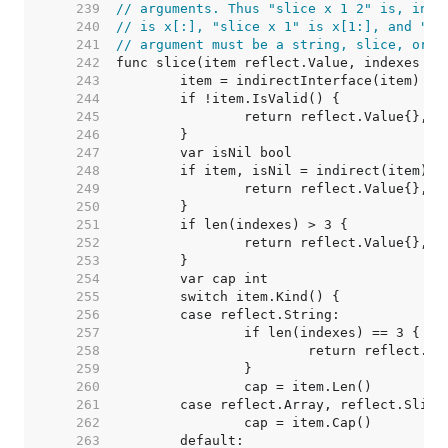
   239  
// arguments. Thus "slice x 1 2" is, in G
   240  
// is x[:], "slice x 1" is x[1:], and "sl
   241  
// argument must be a string, slice, or a
   242  
   243  
   244  
   245  
   246  
   247  
   248  
   249  
   250  
   251  
   252  
   253  
   254  
   255  
   256  
   257  
   258  
   259  
   260  
   261  
   262  
   263  