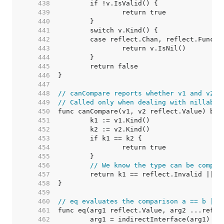
   438  
   439  
   440  
   441  
   442  
   443  
   444  
   445  
   446  
   447  
   448  
// canCompare reports whether v1 and v2 a
   449  
// Called only when dealing with nillable
   450  
   451  
   452  
   453  
   454  
   455  
   456  
// We know the type can be compar
   457  
   458  
   459  
   460  
// eq evaluates the comparison a == b || 
   461  
   462  