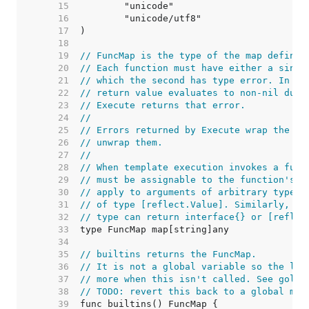
    15  
    16  
    17  
    18  
    19  
// FuncMap is the type of the map definin
    20  
// Each function must have either a singl
    21  
// which the second has type error. In th
    22  
// return value evaluates to non-nil duri
    23  
// Execute returns that error.
    24  
//
    25  
// Errors returned by Execute wrap the un
    26  
// unwrap them.
    27  
//
    28  
// When template execution invokes a func
    29  
// must be assignable to the function's p
    30  
// apply to arguments of arbitrary type c
    31  
// of type [reflect.Value]. Similarly, fu
    32  
// type can return interface{} or [reflec
    33  
    34  
    35  
// builtins returns the FuncMap.
    36  
// It is not a global variable so the lin
    37  
// more when this isn't called. See golan
    38  
// TODO: revert this back to a global map
    39  