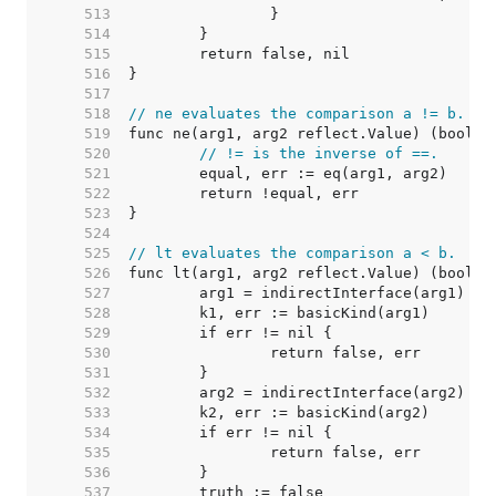
   513  
   514  
   515  
   516  
   517  
   518  
// ne evaluates the comparison a != b.
   519  
   520  
// != is the inverse of ==.
   521  
   522  
   523  
   524  
   525  
// lt evaluates the comparison a < b.
   526  
   527  
   528  
   529  
   530  
   531  
   532  
   533  
   534  
   535  
   536  
   537  