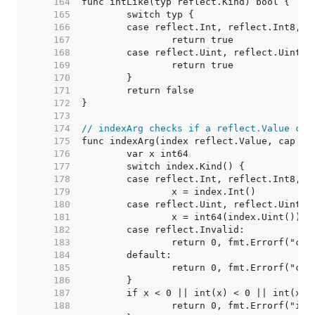
   164  
   165  
   166  
   167  
   168  
   169  
   170  
   171  
   172  
   173  
   174  
// indexArg checks if a reflect.Value can
   175  
   176  
   177  
   178  
   179  
   180  
   181  
   182  
   183  
   184  
   185  
   186  
   187  
   188  