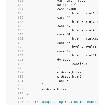
   612  
   613  
   614  
   615  
   616  
   617  
   618  
   619  
   620  
   621  
   622  
   623  
   624  
   625  
   626  
   627  
   628  
   629  
   630  
   631  
   632  
   633  
   634  
   635  
   636  
// HTMLEscapeString returns the escaped H