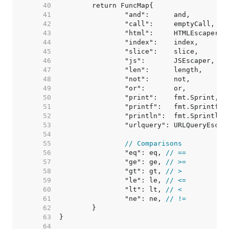
    40  
    41  
    42  
    43  
    44  
    45  
    46  
    47  
    48  
    49  
    50  
    51  
    52  
    53  
    54  
    55  
// Comparisons
    56  
		"eq": eq, 
// ==
    57  
		"ge": ge, 
// >=
    58  
		"gt": gt, 
// >
    59  
		"le": le, 
// <=
    60  
		"lt": lt, 
// <
    61  
		"ne": ne, 
// !=
    62  
    63  
    64  