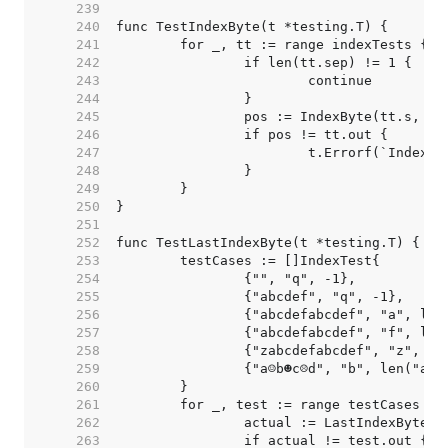
   239  
   240  
   241  
   242  
   243  
   244  
   245  
   246  
   247  
   248  
   249  
   250  
   251  
   252  
   253  
   254  
   255  
   256  
		{"abcdefabcdef", "a", le
   257  
		{"abcdefabcdef", "f", le
   258  
		{"zabcdefabcdef", "z", 0
   259  
		{"a☺b☻c☹d", "b", len("a☺
   260  
   261  
   262  
   263  