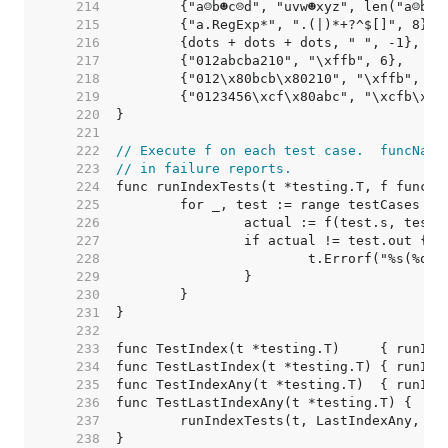
   214  
   215  
   216  
   217  
   218  
   219  
   220  
   221  
   222  
// Execute f on each test case.  funcName
   223  
// in failure reports.
   224  
   225  
   226  
   227  
   228  
   229  
   230  
   231  
   232  
   233  
   234  
   235  
   236  
   237  
   238  