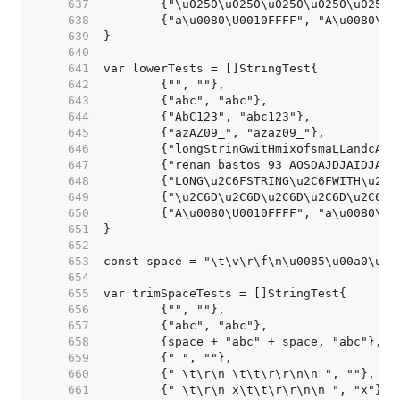
   637  
	{"\u0250\u0250\u0250\u0250\u0250
   638  
	{"a\u0080\U0010FFFF", "A\u0080\U
   639  
   640  
   641  
   642  
   643  
   644  
   645  
   646  
   647  
   648  
   649  
	{"\u2C6D\u2C6D\u2C6D\u2C6D\u2C6D
   650  
	{"A\u0080\U0010FFFF", "a\u0080\U
   651  
   652  
   653  
   654  
   655  
   656  
   657  
   658  
   659  
   660  
   661  