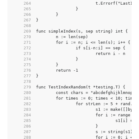
   264  
   265  
   266  
   267  
   268  
   269  
   270  
   271  
   272  
   273  
   274  
   275  
   276  
   277  
   278  
   279  
   280  
   281  
   282  
		for strLen := 5 + rand.I
   283  
   284  
   285  
   286  
   287  
   288  