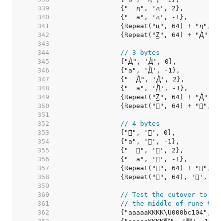
   339  
   340  
   341  
		{Repeat("ц", 64) + "ӆ", 
   342  
		{Repeat("Ꙁ", 64) + "Ꚁ", 
   343  
   344  
// 3 bytes
   345  
   346  
   347  
   348  
   349  
		{Repeat("Ꙁ", 64) + "Ꚁ", 
   350  
		{Repeat("𡋀", 64) + "𡌀", '
   351  
   352  
// 4 bytes
   353  
   354  
   355  
   356  
   357  
		{Repeat("𡋀", 64) + "𡌀", '
   358  
   359  
   360  
// Test the cutover to by
   361  
// the middle of rune tha
   362  
		{"aaaaaKKKK\U000bc104", 