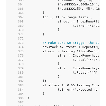
   363  
   364  
		{"aaKKKKKa\U000bc104", '
   365  
   366  
   367  
   368  
   369  
   370  
   371  
   372  
   373  
// Make sure we trigger the cutov
   374  
   375  
   376  
   377  
   378  
   379  
   380  
   381  
   382  
   383  
   384  
   385  
   386  
   387  