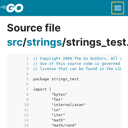
Skip to Main Content
Source file
src
/
strings
/
strings_test
     1  
// Copyright 2009 The Go Authors. All rig
     2  
// Use of this source code is governed by
     3  
// license that can be found in the LICEN
     4  
     5  
     6  
     7  
     8  
     9  
    10  
    11  
    12  
    13  
    14  