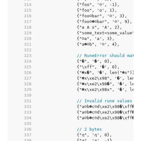
   314  
   315  
   316  
   317  
   318  
   319  
   320  
   321  
   322  
   323  
// RuneError should match
   324  
   325  
   326  
   327  
   328  
   329  
   330  
   331  
// Invalid rune values sh
   332  
   333  
		{"a☺b☻c☹d\xe2\x98�\xff�\
   334  
   335  
   336  
// 2 bytes
   337  
   338  