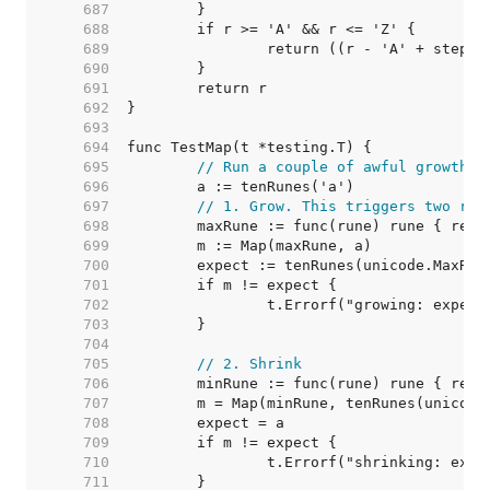
   687  
   688  
   689  
   690  
   691  
   692  
   693  
   694  
   695  
// Run a couple of awful growth/s
   696  
   697  
// 1. Grow. This triggers two rea
   698  
   699  
   700  
   701  
   702  
   703  
   704  
   705  
// 2. Shrink
   706  
   707  
   708  
   709  
   710  
   711  