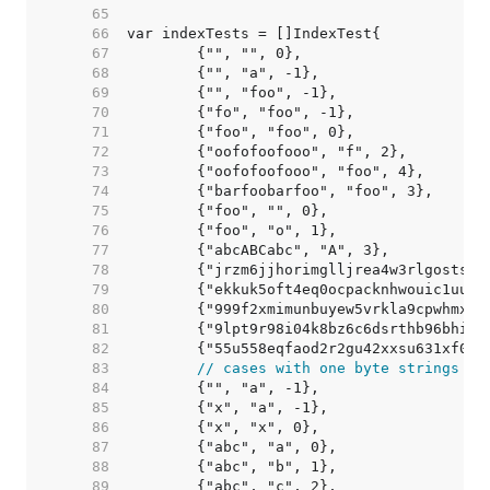
    65  
    66  
    67  
    68  
    69  
    70  
    71  
    72  
    73  
    74  
    75  
    76  
    77  
    78  
    79  
    80  
    81  
    82  
    83  
// cases with one byte strings - 
    84  
    85  
    86  
    87  
    88  
    89  