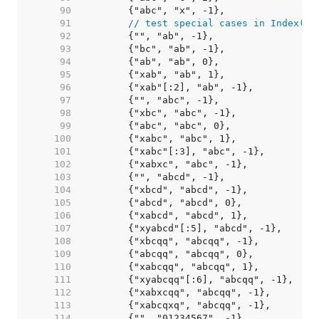
    90  
    91  
// test special cases in Index() 
    92  
    93  
    94  
    95  
    96  
    97  
    98  
    99  
   100  
   101  
   102  
   103  
   104  
   105  
   106  
   107  
   108  
   109  
   110  
   111  
   112  
   113  
   114  