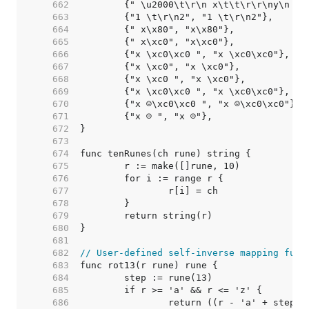
   662  
   663  
   664  
   665  
   666  
   667  
   668  
   669  
   670  
   671  
   672  
   673  
   674  
   675  
   676  
   677  
   678  
   679  
   680  
   681  
   682  
// User-defined self-inverse mapping func
   683  
   684  
   685  
   686  