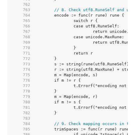
   762  
   763  
// 8. Check utf8.RuneSelf and utf
   764  
   765  
   766  
   767  
   768  
   769  
   770  
   771  
   772  
   773  
   774  
	r := string(utf8.MaxRune) + strin
   775  
   776  
   777  
   778  
   779  
   780  
   781  
   782  
   783  
   784  
// 9. Check mapping occurs in the
   785  
   786  