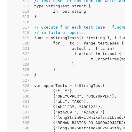
   612  
// Test case for any function which accep
   613  
   614  
   615  
   616  
   617  
// Execute f on each test case.  funcName
   618  
// in failure reports.
   619  
   620  
   621  
   622  
   623  
   624  
   625  
   626  
   627  
   628  
   629  
   630  
   631  
   632  
   633  
   634  
   635  
   636  