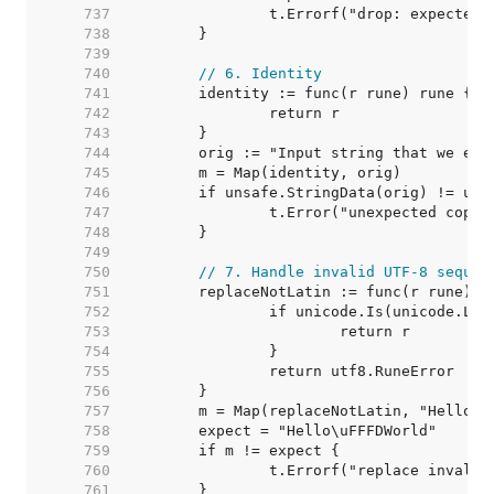
   737  
   738  
   739  
   740  
// 6. Identity
   741  
   742  
   743  
   744  
   745  
   746  
   747  
   748  
   749  
   750  
// 7. Handle invalid UTF-8 sequen
   751  
   752  
   753  
   754  
   755  
   756  
   757  
   758  
   759  
   760  
   761  