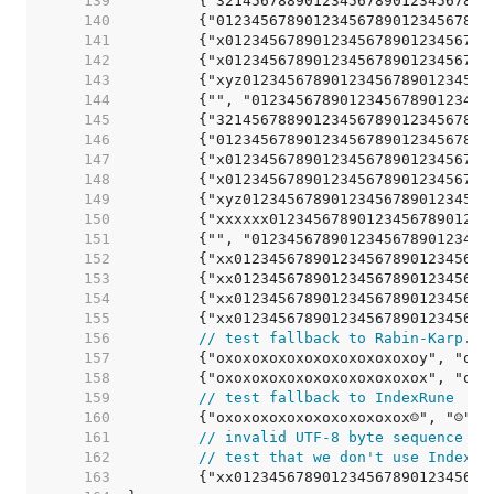
   139  
   140  
   141  
   142  
   143  
   144  
   145  
   146  
   147  
   148  
   149  
   150  
   151  
   152  
   153  
   154  
   155  
   156  
// test fallback to Rabin-Karp.
   157  
   158  
   159  
// test fallback to IndexRune
   160  
   161  
// invalid UTF-8 byte sequence (m
   162  
// test that we don't use IndexRu
   163  