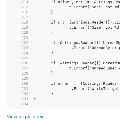
   214  
   215  
   216  
   217  
   218  
   219  
   220  
   221  
   222  
   223  
   224  
   225  
   226  
   227  
   228  
   229  
   230  
   231  
   232  
   233  
   234  
View as plain text