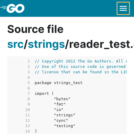
Skip to Main Content
Source file
src
/
strings
/
reader_test
     1  
// Copyright 2012 The Go Authors. All rig
     2  
// Use of this source code is governed by
     3  
// license that can be found in the LICEN
     4  
     5  
     6  
     7  
     8  
     9  
    10  
    11  
    12  
    13  
    14  