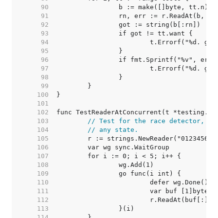
    90  
    91  
    92  
    93  
    94  
    95  
    96  
    97  
    98  
    99  
   100  
   101  
   102  
   103  
// Test for the race detector, to
   104  
// any state.
   105  
   106  
   107  
   108  
   109  
   110  
   111  
   112  
   113  
   114  