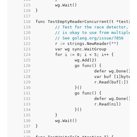
   115  
   116  
   117  
   118  
   119  
// Test for the race detector, to
   120  
// is okay to use from multiple g
   121  
// See golang.org/issue/7856
   122  
   123  
   124  
   125  
   126  
   127  
   128  
   129  
   130  
   131  
   132  
   133  
   134  
   135  
   136  
   137  
   138  