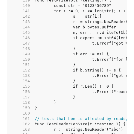
   139  
   140  
   141  
   142  
   143  
   144  
   145  
   146  
   147  
   148  
   149  
   150  
   151  
   152  
   153  
   154  
   155  
   156  
   157  
   158  
   159  
   160  
   161  
// tests that Len is affected by reads, b
   162  
   163  