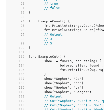
    90  
// true
    91  
// false
    92  
    93  
    94  
    95  
    96  
	fmt.Println(strings.Count("five",
    97  
// Output:
    98  
// 3
    99  
// 5
   100  
   101  
   102  
   103  
   104  
   105  
   106  
   107  
   108  
   109  
   110  
   111  
// Output:
   112  
// Cut("Gopher", "Go") = "", "phe
   113  
// Cut("Gopher", "ph") = "Go", "e
   114  
// Cut("Gopher", "er") = "Goph", 