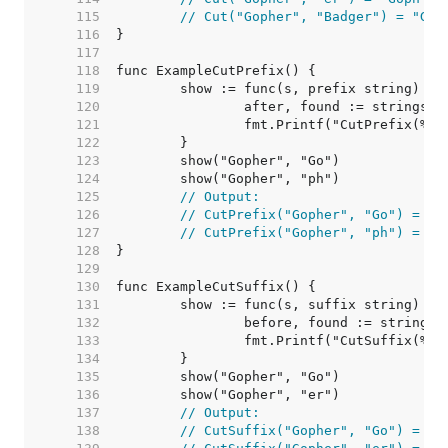
   115  
// Cut("Gopher", "Badger") = "Gop
   116  
   117  
   118  
   119  
   120  
   121  
   122  
   123  
   124  
   125  
// Output:
   126  
// CutPrefix("Gopher", "Go") = "p
   127  
// CutPrefix("Gopher", "ph") = "G
   128  
   129  
   130  
   131  
   132  
   133  
   134  
   135  
   136  
   137  
// Output:
   138  
// CutSuffix("Gopher", "Go") = "G