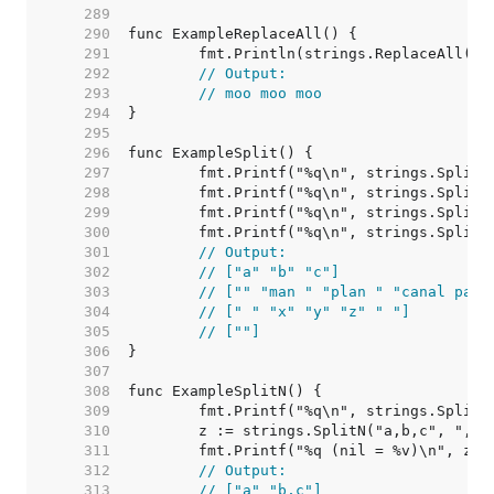
   289  
   290  
   291  
   292  
// Output:
   293  
// moo moo moo
   294  
   295  
   296  
   297  
   298  
   299  
   300  
   301  
// Output:
   302  
// ["a" "b" "c"]
   303  
// ["" "man " "plan " "canal pana
   304  
// [" " "x" "y" "z" " "]
   305  
// [""]
   306  
   307  
   308  
   309  
   310  
   311  
   312  
// Output:
   313  
// ["a" "b,c"]