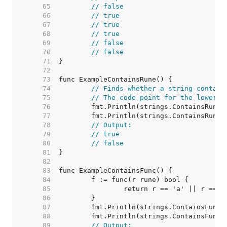
    65  
// false
    66  
// true
    67  
// true
    68  
// true
    69  
// false
    70  
// false
    71  
    72  
    73  
    74  
// Finds whether a string contain
    75  
// The code point for the lowerca
    76  
    77  
    78  
// Output:
    79  
// true
    80  
// false
    81  
    82  
    83  
    84  
    85  
    86  
    87  
    88  
    89  
// Output: