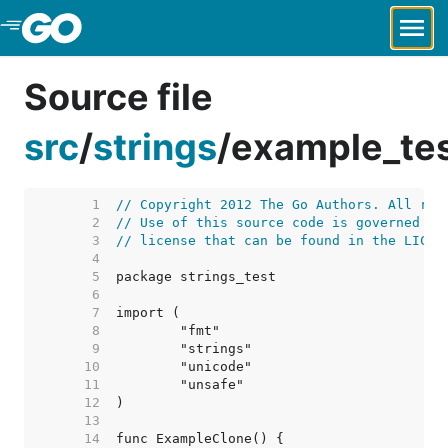
Skip to Main Content
Source file
src
/
strings
/
example_tes
     1  
// Copyright 2012 The Go Authors. All rig
     2  
// Use of this source code is governed by
     3  
// license that can be found in the LICEN
     4  
     5  
     6  
     7  
     8  
     9  
    10  
    11  
    12  
    13  
    14  