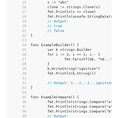
    15  
    16  
    17  
    18  
    19  
// Output:
    20  
// true
    21  
// false
    22  
    23  
    24  
    25  
    26  
    27  
    28  
    29  
    30  
    31  
    32  
// Output: 3...2...1...ignition
    33  
    34  
    35  
    36  
    37  
    38  
    39  
// Output: