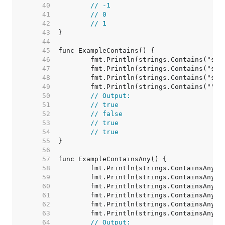
    40  
// -1
    41  
// 0
    42  
// 1
    43  
    44  
    45  
    46  
    47  
    48  
    49  
    50  
// Output:
    51  
// true
    52  
// false
    53  
// true
    54  
// true
    55  
    56  
    57  
    58  
    59  
    60  
    61  
    62  
    63  
    64  
// Output: