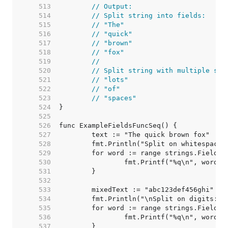
   513  
// Output:
   514  
// Split string into fields:
   515  
// "The"
   516  
// "quick"
   517  
// "brown"
   518  
// "fox"
   519  
//
   520  
// Split string with multiple spa
   521  
// "lots"
   522  
// "of"
   523  
// "spaces"
   524  
   525  
   526  
   527  
   528  
   529  
   530  
   531  
   532  
   533  
   534  
   535  
   536  
   537  