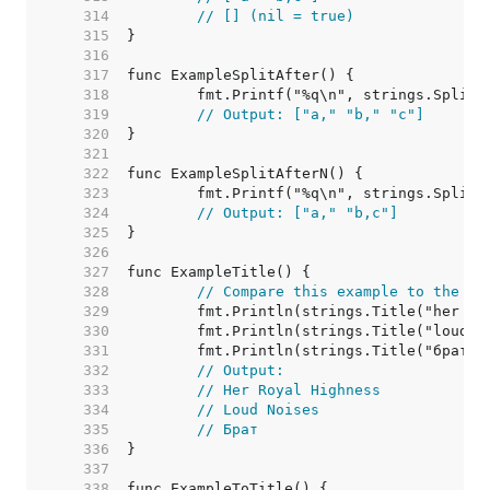
   314  
// [] (nil = true)
   315  
   316  
   317  
   318  
   319  
// Output: ["a," "b," "c"]
   320  
   321  
   322  
   323  
   324  
// Output: ["a," "b,c"]
   325  
   326  
   327  
   328  
// Compare this example to the To
   329  
   330  
   331  
   332  
// Output:
   333  
// Her Royal Highness
   334  
// Loud Noises
   335  
// Брат
   336  
   337  
   338  