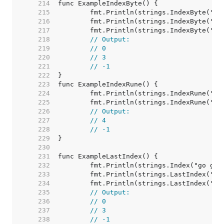
   214  
   215  
   216  
   217  
   218  
// Output:
   219  
// 0
   220  
// 3
   221  
// -1
   222  
   223  
   224  
   225  
   226  
// Output:
   227  
// 4
   228  
// -1
   229  
   230  
   231  
   232  
   233  
   234  
   235  
// Output:
   236  
// 0
   237  
// 3
   238  
// -1