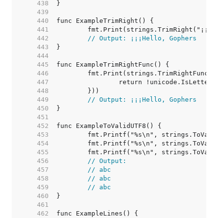
   438  
   439  
   440  
   441  
   442  
// Output: ¡¡¡Hello, Gophers
   443  
   444  
   445  
   446  
   447  
   448  
   449  
// Output: ¡¡¡Hello, Gophers
   450  
   451  
   452  
   453  
   454  
   455  
   456  
// Output:
   457  
// abc
   458  
// abc
   459  
// abc
   460  
   461  
   462  