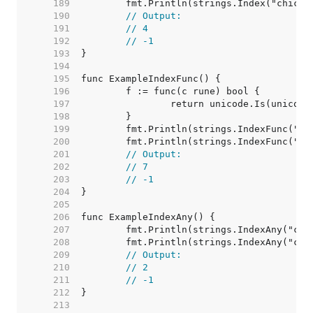
   189  
   190  
// Output:
   191  
// 4
   192  
// -1
   193  
   194  
   195  
   196  
   197  
   198  
   199  
   200  
   201  
// Output:
   202  
// 7
   203  
// -1
   204  
   205  
   206  
   207  
   208  
   209  
// Output:
   210  
// 2
   211  
// -1
   212  
   213  