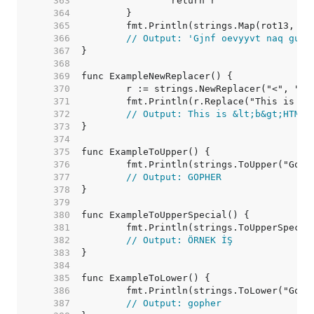
   363  
   364  
   365  
   366  
// Output: 'Gjnf oevyyvt naq gur 
   367  
   368  
   369  
   370  
   371  
   372  
// Output: This is &lt;b&gt;HTML&
   373  
   374  
   375  
   376  
   377  
// Output: GOPHER
   378  
   379  
   380  
   381  
   382  
// Output: ÖRNEK İŞ
   383  
   384  
   385  
   386  
   387  
// Output: gopher