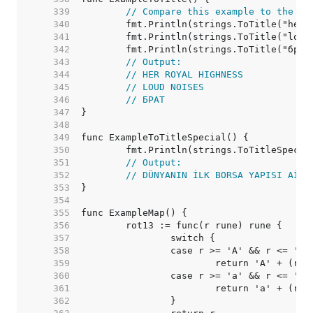
   339  
// Compare this example to the Ti
   340  
   341  
   342  
   343  
// Output:
   344  
// HER ROYAL HIGHNESS
   345  
// LOUD NOISES
   346  
// БРАТ
   347  
   348  
   349  
   350  
   351  
// Output:
   352  
// DÜNYANIN İLK BORSA YAPISI AİZO
   353  
   354  
   355  
   356  
   357  
   358  
   359  
   360  
   361  
   362  