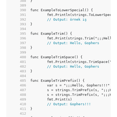
   388  
   389  
   390  
   391  
   392  
// Output: örnek iş
   393  
   394  
   395  
   396  
   397  
// Output: Hello, Gophers
   398  
   399  
   400  
   401  
   402  
// Output: Hello, Gophers
   403  
   404  
   405  
   406  
   407  
   408  
   409  
   410  
// Output: Gophers!!!
   411  
   412  