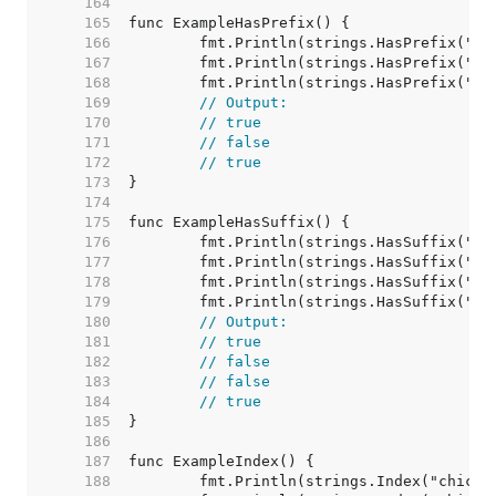
   164  
   165  
   166  
   167  
   168  
   169  
// Output:
   170  
// true
   171  
// false
   172  
// true
   173  
   174  
   175  
   176  
   177  
   178  
   179  
   180  
// Output:
   181  
// true
   182  
// false
   183  
// false
   184  
// true
   185  
   186  
   187  
   188  