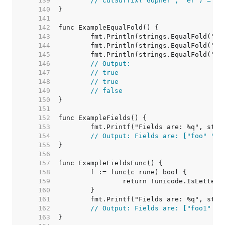
   139  
// CutSuffix("Gopher", "er") = "G
   140  
   141  
   142  
   143  
   144  
	fmt.Println(strings.EqualFold("AB
   145  
	fmt.Println(strings.EqualFold("ß"
   146  
// Output:
   147  
// true
   148  
// true
   149  
// false
   150  
   151  
   152  
   153  
   154  
// Output: Fields are: ["foo" "ba
   155  
   156  
   157  
   158  
   159  
   160  
   161  
   162  
// Output: Fields are: ["foo1" "b
   163  