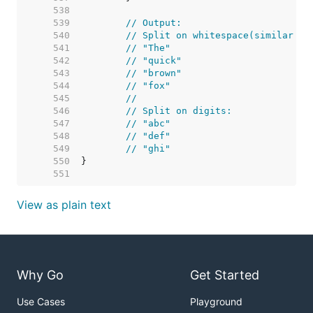
   538  
   539  
// Output:
   540  
// Split on whitespace(similar to
   541  
// "The"
   542  
// "quick"
   543  
// "brown"
   544  
// "fox"
   545  
//
   546  
// Split on digits:
   547  
// "abc"
   548  
// "def"
   549  
// "ghi"
   550  
   551  
View as plain text
Why Go
Get Started
Use Cases
Playground