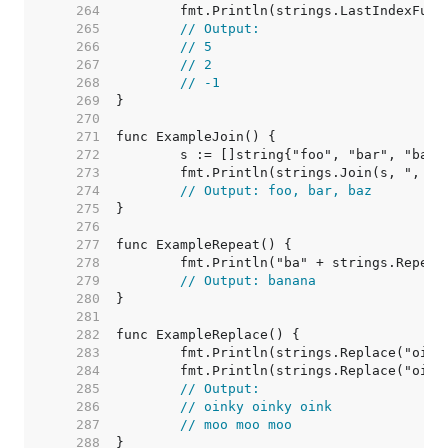
   264  
   265  
// Output:
   266  
// 5
   267  
// 2
   268  
// -1
   269  
   270  
   271  
   272  
   273  
   274  
// Output: foo, bar, baz
   275  
   276  
   277  
   278  
   279  
// Output: banana
   280  
   281  
   282  
   283  
   284  
   285  
// Output:
   286  
// oinky oinky oink
   287  
// moo moo moo
   288  