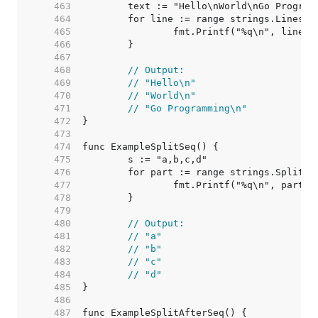
   463  
   464  
   465  
   466  
   467  
   468  
// Output:
   469  
// "Hello\n"
   470  
// "World\n"
   471  
// "Go Programming\n"
   472  
   473  
   474  
   475  
   476  
   477  
   478  
   479  
   480  
// Output:
   481  
// "a"
   482  
// "b"
   483  
// "c"
   484  
// "d"
   485  
   486  
   487  