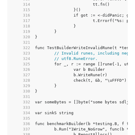
   314  
   315  
   316  
   317  
   318  
   319  
   320  
   321  
   322  
   323  
// Invalid runes, including negat
   324  
// utf8.RuneError.
   325  
   326  
   327  
   328  
   329  
   330  
   331  
   332  
   333  
   334  
   335  
   336  
   337  
   338  