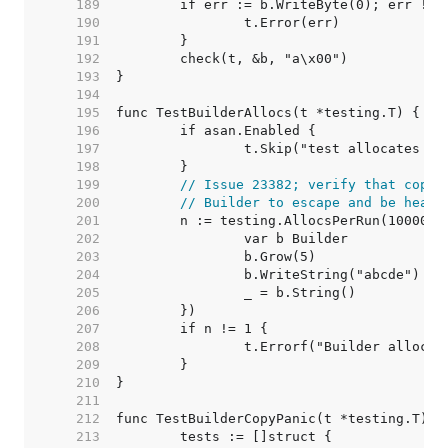
   189  
   190  
   191  
   192  
   193  
   194  
   195  
   196  
   197  
   198  
   199  
// Issue 23382; verify that copyC
   200  
// Builder to escape and be heap 
   201  
   202  
   203  
   204  
   205  
   206  
   207  
   208  
   209  
   210  
   211  
   212  
   213  