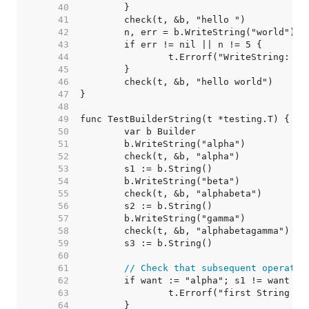
    40  
    41  
    42  
    43  
    44  
    45  
    46  
    47  
    48  
    49  
    50  
    51  
    52  
    53  
    54  
    55  
    56  
    57  
    58  
    59  
    60  
    61  
// Check that subsequent operatio
    62  
    63  
    64  