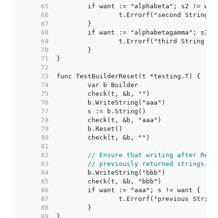
    65  
    66  
    67  
    68  
    69  
    70  
    71  
    72  
    73  
    74  
    75  
    76  
    77  
    78  
    79  
    80  
    81  
    82  
// Ensure that writing after Rese
    83  
// previously returned strings.
    84  
    85  
    86  
    87  
    88  
    89  