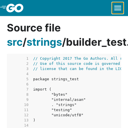
Skip to Main Content
Source file
src
/
strings
/
builder_test
     1  
// Copyright 2017 The Go Authors. All rig
     2  
// Use of this source code is governed by
     3  
// license that can be found in the LICEN
     4  
     5  
     6  
     7  
     8  
     9  
    10  
    11  
    12  
    13  
    14  