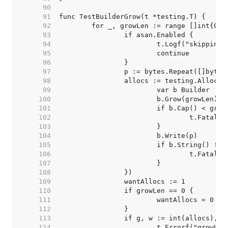
    90  
    91  
    92  
    93  
    94  
    95  
    96  
    97  
    98  
    99  
   100  
			b.Grow(growLen) 
/
   101  
   102  
   103  
   104  
   105  
   106  
   107  
   108  
   109  
   110  
   111  
   112  
   113  
   114  