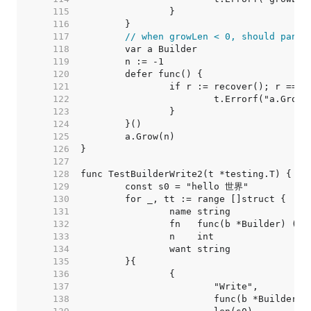
   115  
   116  
   117  
// when growLen < 0, should panic
   118  
   119  
   120  
   121  
   122  
   123  
   124  
   125  
   126  
   127  
   128  
   129  
   130  
   131  
   132  
   133  
   134  
   135  
   136  
   137  
   138  