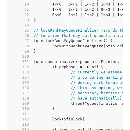
    90  
    91  
    92  
    93  
    94  
    95  
// lockRankMayQueueFinalizer records the 
    96  
// function that may call queuefinalizer.
    97  
    98  
    99  
   100  
   101  
   102  
   103  
// Currently we assume th
   104  
// grow during marking so
   105  
// during mark terminatio
   106  
// this assumption, we ca
   107  
// necessary barriers to 
   108  
// have automatically).
   109  
   110  
   111  
   112  
   113  
   114  