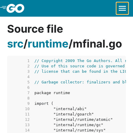
Skip to Main Content
Source file
src
/
runtime
/
mfinal.go
     1  
// Copyright 2009 The Go Authors. All rig
     2  
// Use of this source code is governed by
     3  
// license that can be found in the LICEN
     4  
     5  
// Garbage collector: finalizers and bloc
     6  
     7  
     8  
     9  
    10  
    11  
    12  
    13  
    14  