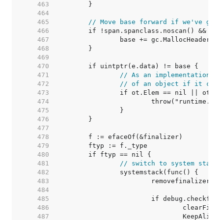
   463  
   464  
   465  
// Move base forward if we've got
   466  
   467  
   468  
   469  
   470  
   471  
// As an implementation d
   472  
// of an object if it cou
   473  
   474  
   475  
   476  
   477  
   478  
   479  
   480  
   481  
// switch to system stack
   482  
   483  
   484  
   485  
   486  
   487  