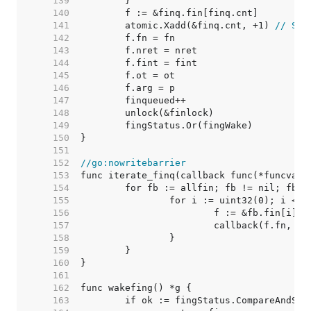
   139  
   140  
   141  
	atomic.Xadd(&finq.cnt, +1) 
// Syn
   142  
   143  
   144  
   145  
   146  
   147  
   148  
   149  
   150  
   151  
   152  
//go:nowritebarrier
   153  
   154  
   155  
   156  
   157  
   158  
   159  
   160  
   161  
   162  
   163  