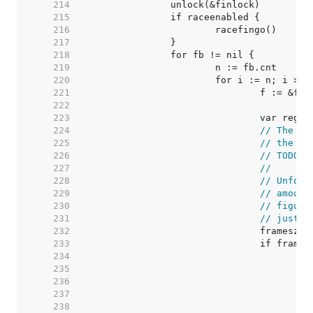
   214  
   215  
   216  
   217  
   218  
   219  
   220  
   221  
   222  
   223  
   224  
// The ar
   225  
// the re
   226  
// TODO: 
   227  
//
   228  
// Unfort
   229  
// amount
   230  
// figure
   231  
// just c
   232  
   233  
   234  
/
   235  
/
   236  
/
   237  
/
   238  