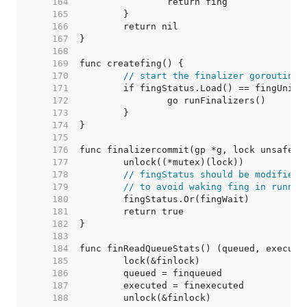
   164  
   165  
   166  
   167  
   168  
   169  
   170  
// start the finalizer goroutine 
   171  
   172  
   173  
   174  
   175  
   176  
   177  
   178  
// fingStatus should be modified 
   179  
// to avoid waking fing in runnin
   180  
   181  
   182  
   183  
   184  
   185  
   186  
   187  
   188  