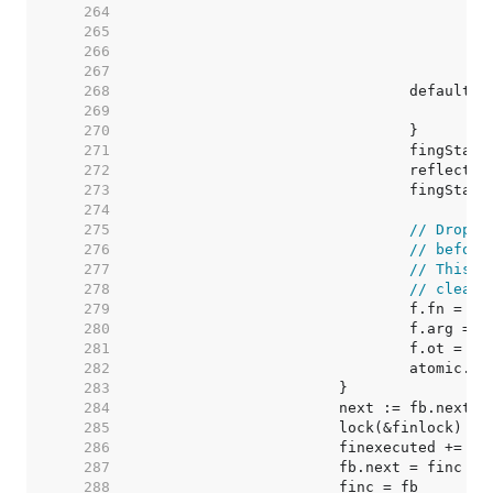
   264  
   265  
   266  
   267  
   268  
   269  
   270  
   271  
   272  
   273  
   274  
   275  
// Drop f
   276  
// before
   277  
// This a
   278  
// clear 
   279  
   280  
   281  
   282  
   283  
   284  
   285  
   286  
   287  
   288  