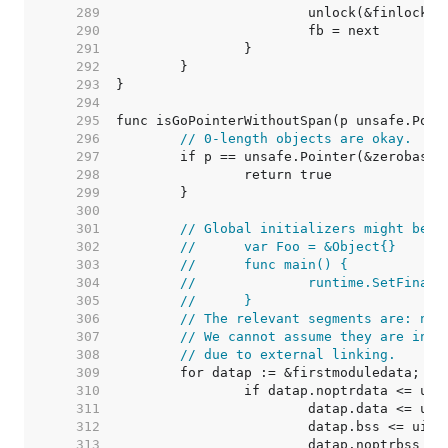
   289  
   290  
   291  
   292  
   293  
   294  
   295  
   296  
// 0-length objects are okay.
   297  
   298  
   299  
   300  
   301  
// Global initializers might be l
   302  
//	var Foo = &Object{}
   303  
//	func main() {
   304  
//		runtime.SetFina
   305  
//	}
   306  
// The relevant segments are: nop
   307  
// We cannot assume they are in a
   308  
// due to external linking.
   309  
   310  
   311  
   312  
   313  