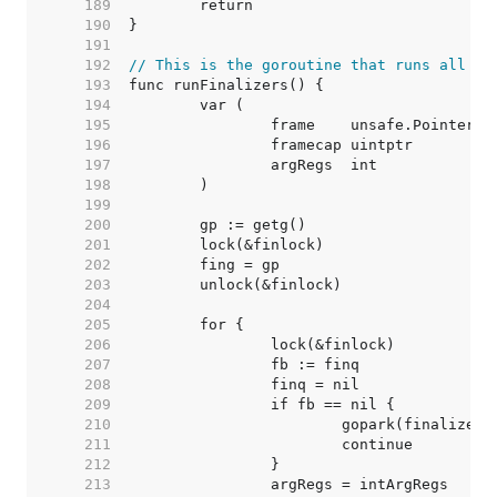
   189  
   190  
   191  
   192  
// This is the goroutine that runs all of
   193  
   194  
   195  
   196  
   197  
   198  
   199  
   200  
   201  
   202  
   203  
   204  
   205  
   206  
   207  
   208  
   209  
   210  
   211  
   212  
   213  