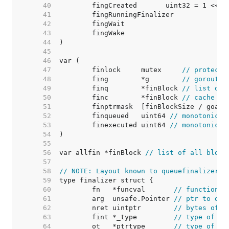
    40  
    41  
    42  
    43  
    44  
    45  
    46  
    47  
	finlock     mutex     
// protects
    48  
	fing        *g        
// goroutin
    49  
	finq        *finBlock 
// list of 
    50  
	finc        *finBlock 
// cache of
    51  
    52  
	finqueued   uint64 
// monotonic c
    53  
	finexecuted uint64 
// monotonic c
    54  
    55  
    56  
var allfin *finBlock 
// list of all block
    57  
    58  
// NOTE: Layout known to queuefinalizer.
    59  
    60  
	fn   *funcval       
// function t
    61  
	arg  unsafe.Pointer 
// ptr to obj
    62  
	nret uintptr        
// bytes of r
    63  
	fint *_type         
// type of fi
    64  
	ot   *ptrtype       
// type of pt