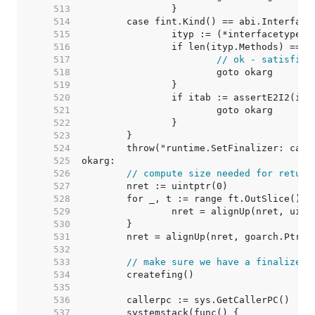
   513  
   514  
   515  
   516  
   517  
// ok - satisfies
   518  
   519  
   520  
   521  
   522  
   523  
   524  
   525  
   526  
// compute size needed for return
   527  
   528  
   529  
   530  
   531  
   532  
   533  
// make sure we have a finalizer 
   534  
   535  
   536  
   537  