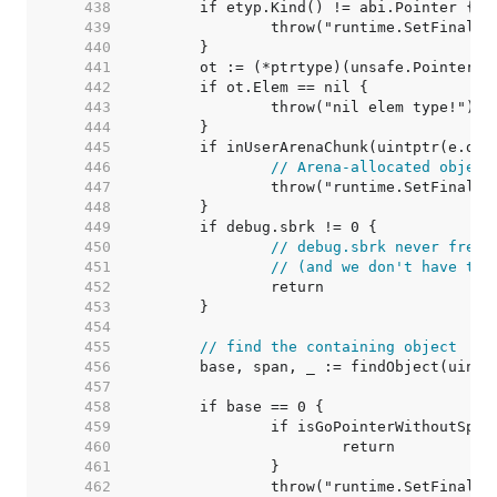
   438  
   439  
   440  
   441  
   442  
   443  
   444  
   445  
   446  
// Arena-allocated object
   447  
   448  
   449  
   450  
// debug.sbrk never frees
   451  
// (and we don't have the
   452  
   453  
   454  
   455  
// find the containing object
   456  
   457  
   458  
   459  
   460  
   461  
   462  