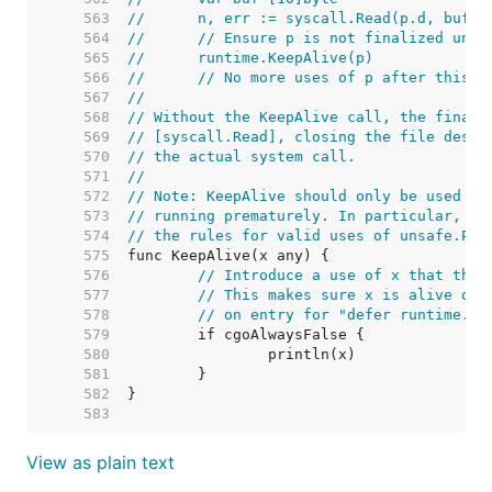
   563  
//	n, err := syscall.Read(p.d, buf[:
   564  
//	// Ensure p is not finalized unt
   565  
//	runtime.KeepAlive(p)
   566  
//	// No more uses of p after this p
   567  
//
   568  
// Without the KeepAlive call, the finali
   569  
// [syscall.Read], closing the file descr
   570  
// the actual system call.
   571  
//
   572  
// Note: KeepAlive should only be used to
   573  
// running prematurely. In particular, wh
   574  
// the rules for valid uses of unsafe.Poi
   575  
   576  
// Introduce a use of x that the 
   577  
// This makes sure x is alive on 
   578  
// on entry for "defer runtime.Ke
   579  
   580  
   581  
   582  
   583  
View as plain text