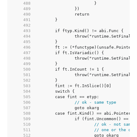
   488  
   489  
   490  
   491  
   492  
   493  
   494  
   495  
   496  
   497  
   498  
   499  
   500  
   501  
   502  
   503  
   504  
   505  
   506  
// ok - same type
   507  
   508  
   509  
   510  
// ok - not same 
   511  
// one or the oth
   512  