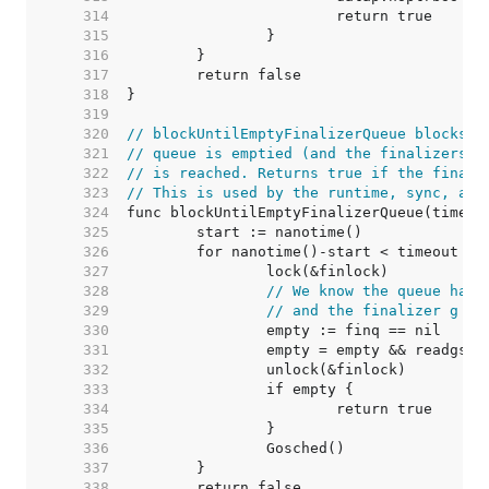
   314  
   315  
   316  
   317  
   318  
   319  
   320  
// blockUntilEmptyFinalizerQueue blocks u
   321  
// queue is emptied (and the finalizers h
   322  
// is reached. Returns true if the finali
   323  
// This is used by the runtime, sync, and
   324  
   325  
   326  
   327  
   328  
// We know the queue has 
   329  
// and the finalizer g ha
   330  
   331  
   332  
   333  
   334  
   335  
   336  
   337  
   338  