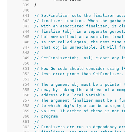
   339  
   340  
   341  
// SetFinalizer sets the finalizer associ
   342  
// finalizer function. When the garbage c
   343  
// with an associated finalizer, it clear
   344  
// finalizer(obj) in a separate goroutine
   345  
// but now without an associated finalize
   346  
// is not called again, the next time the
   347  
// that obj is unreachable, it will free 
   348  
//
   349  
// SetFinalizer(obj, nil) clears any fina
   350  
//
   351  
// New Go code should consider using [Add
   352  
// less error-prone than SetFinalizer.
   353  
//
   354  
// The argument obj must be a pointer to 
   355  
// new, by taking the address of a compos
   356  
// address of a local variable.
   357  
// The argument finalizer must be a funct
   358  
// to which obj's type can be assigned, a
   359  
// values. If either of these is not true
   360  
// program.
   361  
//
   362  
// Finalizers are run in dependency order