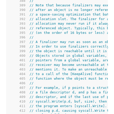
   388  
//
   389  
// Note that because finalizers may execu
   390  
// after an object is no longer reference
   391  
// a space-saving optimization that batch
   392  
// allocation slot. The finalizer for an 
   393  
// allocation may never run if it always 
   394  
// referenced object. Typically, this bat
   395  
// (on the order of 16 bytes or less) and
   396  
//
   397  
// A finalizer may run as soon as an obje
   398  
// In order to use finalizers correctly, 
   399  
// the object is reachable until it is no
   400  
// Objects stored in global variables, or
   401  
// pointers from a global variable, are r
   402  
// receiver may become unreachable at the
   403  
// mentions it. To make an unreachable ob
   404  
// to a call of the [KeepAlive] function 
   405  
// function where the object must be reac
   406  
//
   407  
// For example, if p points to a struct, 
   408  
// a file descriptor d, and p has a final
   409  
// descriptor, and if the last use of p i
   410  
// syscall.Write(p.d, buf, size), then p 
   411  
// the program enters [syscall.Write]. Th
   412  
// closing p.d, causing syscall.Write to 