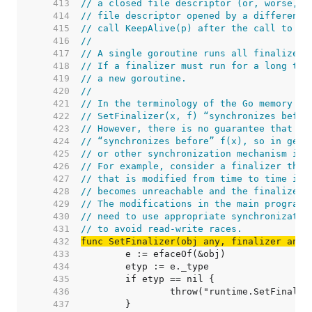
   413  
// a closed file descriptor (or, worse, t
   414  
// file descriptor opened by a different 
   415  
// call KeepAlive(p) after the call to sy
   416  
//
   417  
// A single goroutine runs all finalizers
   418  
// If a finalizer must run for a long tim
   419  
// a new goroutine.
   420  
//
   421  
// In the terminology of the Go memory mo
   422  
// SetFinalizer(x, f) “synchronizes befor
   423  
// However, there is no guarantee that Ke
   424  
// “synchronizes before” f(x), so in gene
   425  
// or other synchronization mechanism if 
   426  
// For example, consider a finalizer that
   427  
// that is modified from time to time in 
   428  
// becomes unreachable and the finalizer 
   429  
// The modifications in the main program 
   430  
// need to use appropriate synchronizatio
   431  
// to avoid read-write races.
   432  
func SetFinalizer(obj any, finalizer any)
   433  
   434  
   435  
   436  
   437  