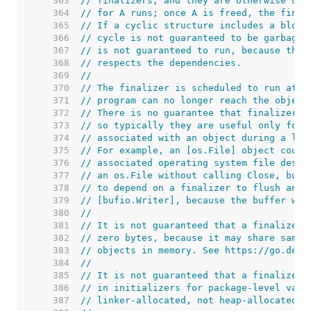
   363  
// finalizers, and they are otherwise unr
   364  
// for A runs; once A is freed, the final
   365  
// If a cyclic structure includes a block
   366  
// cycle is not guaranteed to be garbage 
   367  
// is not guaranteed to run, because ther
   368  
// respects the dependencies.
   369  
//
   370  
// The finalizer is scheduled to run at s
   371  
// program can no longer reach the object
   372  
// There is no guarantee that finalizers 
   373  
// so typically they are useful only for 
   374  
// associated with an object during a lon
   375  
// For example, an [os.File] object could
   376  
// associated operating system file descr
   377  
// an os.File without calling Close, but 
   378  
// to depend on a finalizer to flush an i
   379  
// [bufio.Writer], because the buffer wou
   380  
//
   381  
// It is not guaranteed that a finalizer 
   382  
// zero bytes, because it may share same 
   383  
// objects in memory. See https://go.dev/
   384  
//
   385  
// It is not guaranteed that a finalizer 
   386  
// in initializers for package-level vari
   387  
// linker-allocated, not heap-allocated.