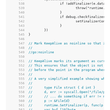
   538  
   539  
   540  
   541  
   542  
   543  
   544  
   545  
   546  
   547  
// Mark KeepAlive as noinline so that it 
   548  
//
   549  
//go:noinline
   550  
   551  
// KeepAlive marks its argument as curren
   552  
// This ensures that the object is not fr
   553  
// before the point in the program where 
   554  
//
   555  
// A very simplified example showing wher
   556  
//
   557  
//	type File struct { d int }
   558  
//	d, err := syscall.Open("/file/pa
   559  
//	// ... do something if err != nil
   560  
//	p := &File{d}
   561  
//	runtime.SetFinalizer(p, func(p *
   562  
//	var buf [10]byte