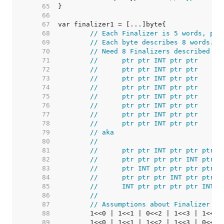
    65  
    66  
    67  
    68  
// Each Finalizer is 5 words, ptr
    69  
// Each byte describes 8 words.
    70  
// Need 8 Finalizers described by
    71  
//	ptr ptr INT ptr ptr
    72  
//	ptr ptr INT ptr ptr
    73  
//	ptr ptr INT ptr ptr
    74  
//	ptr ptr INT ptr ptr
    75  
//	ptr ptr INT ptr ptr
    76  
//	ptr ptr INT ptr ptr
    77  
//	ptr ptr INT ptr ptr
    78  
//	ptr ptr INT ptr ptr
    79  
// aka
    80  
//
    81  
//	ptr ptr INT ptr ptr ptr 
    82  
//	ptr ptr ptr ptr INT ptr 
    83  
//	ptr INT ptr ptr ptr ptr 
    84  
//	ptr ptr ptr INT ptr ptr 
    85  
//	INT ptr ptr ptr ptr INT 
    86  
//
    87  
// Assumptions about Finalizer la
    88  
    89  