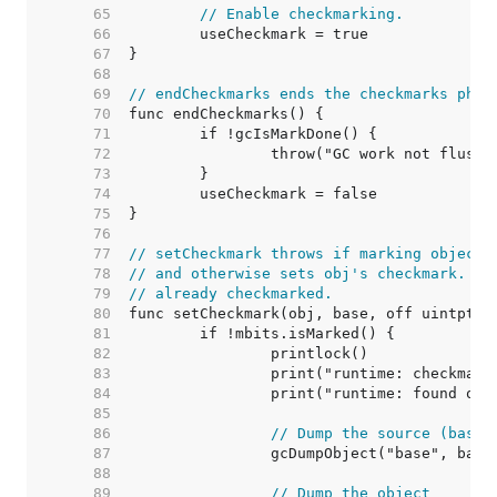
    65  
// Enable checkmarking.
    66  
    67  
    68  
    69  
// endCheckmarks ends the checkmarks phas
    70  
    71  
    72  
    73  
    74  
    75  
    76  
    77  
// setCheckmark throws if marking object 
    78  
// and otherwise sets obj's checkmark. It
    79  
// already checkmarked.
    80  
    81  
    82  
    83  
    84  
    85  
    86  
// Dump the source (base)
    87  
    88  
    89  
// Dump the object