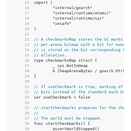
    15  
    16  
    17  
    18  
    19  
    20  
    21  
    22  
// A checkmarksMap stores the GC marks in
    23  
// per-arena bitmap with a bit for every 
    24  
// is stored on the bit corresponding to 
    25  
// allocation.
    26  
    27  
    28  
    29  
    30  
    31  
// If useCheckmark is true, marking of an
    32  
// bits instead of the standard mark bits
    33  
    34  
    35  
// startCheckmarks prepares for the check
    36  
//
    37  
// The world must be stopped.
    38  
    39  