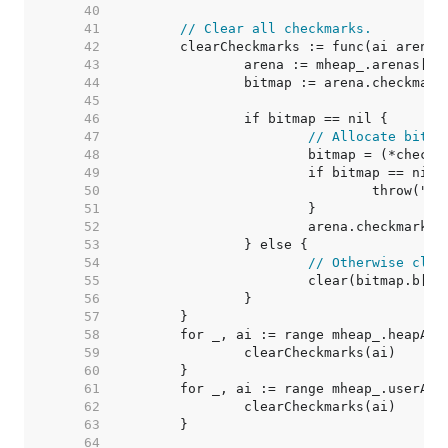
    40  
    41  
// Clear all checkmarks.
    42  
    43  
    44  
    45  
    46  
    47  
// Allocate bitma
    48  
    49  
    50  
    51  
    52  
    53  
    54  
// Otherwise clea
    55  
    56  
    57  
    58  
    59  
    60  
    61  
    62  
    63  
    64  