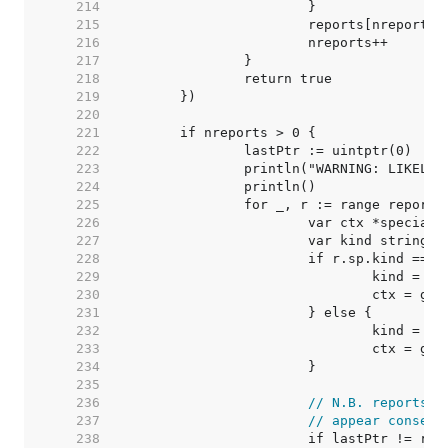
   214  
   215  
   216  
   217  
   218  
   219  
   220  
   221  
   222  
   223  
   224  
   225  
   226  
   227  
   228  
   229  
   230  
   231  
   232  
   233  
   234  
   235  
   236  
// N.B. reports i
   237  
// appear consecu
   238  