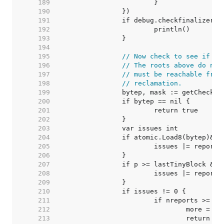
   189  
   190  
   191  
   192  
   193  
   194  
   195  
// Now check to see if th
   196  
// The roots above do not
   197  
// must be reachable from
   198  
// reclamation.
   199  
   200  
   201  
   202  
   203  
   204  
   205  
   206  
   207  
   208  
   209  
   210  
   211  
   212  
   213  