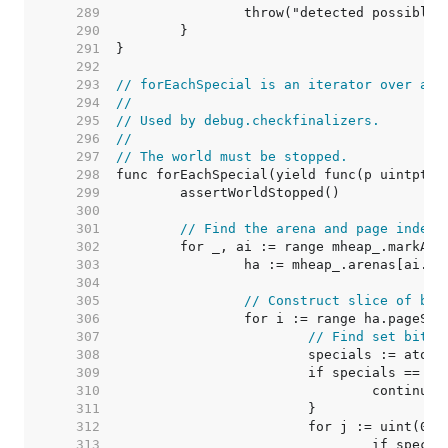
   289  
   290  
   291  
   292  
   293  
// forEachSpecial is an iterator over all
   294  
//
   295  
// Used by debug.checkfinalizers.
   296  
//
   297  
// The world must be stopped.
   298  
   299  
   300  
   301  
// Find the arena and page index 
   302  
   303  
   304  
   305  
// Construct slice of bit
   306  
   307  
// Find set bits,
   308  
   309  
   310  
   311  
   312  
   313  