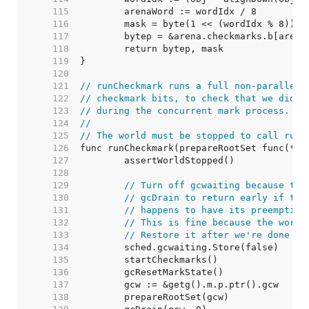
   115  
   116  
   117  
   118  
   119  
   120  
   121  
// runCheckmark runs a full non-parallel,
   122  
// checkmark bits, to check that we didn'
   123  
// during the concurrent mark process.
   124  
//
   125  
// The world must be stopped to call runC
   126  
   127  
   128  
   129  
// Turn off gcwaiting because tha
   130  
// gcDrain to return early if thi
   131  
// happens to have its preemption
   132  
// This is fine because the world
   133  
// Restore it after we're done ju
   134  
   135  
   136  
   137  
   138  