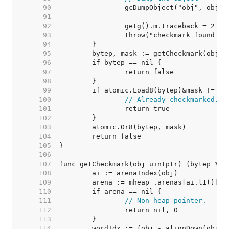
    90  
    91  
    92  
    93  
    94  
    95  
    96  
    97  
    98  
    99  
   100  
// Already checkmarked.
   101  
   102  
   103  
   104  
   105  
   106  
   107  
   108  
   109  
   110  
   111  
// Non-heap pointer.
   112  
   113  
   114  