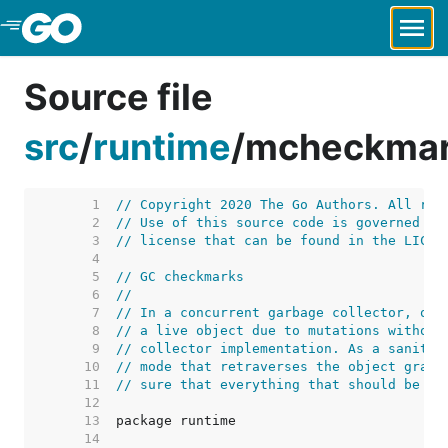
Skip to Main Content
Source file
src
/
runtime
/
mcheckmar
     1  
// Copyright 2020 The Go Authors. All rig
     2  
// Use of this source code is governed by
     3  
// license that can be found in the LICEN
     4  
     5  
// GC checkmarks
     6  
//
     7  
// In a concurrent garbage collector, one
     8  
// a live object due to mutations without
     9  
// collector implementation. As a sanity 
    10  
// mode that retraverses the object graph
    11  
// sure that everything that should be ma
    12  
    13  
    14  