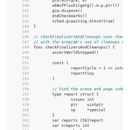
   139  
   140  
   141  
   142  
   143  
   144  
   145  
   146  
// checkFinalizersAndCleanups uses checkm
   147  
// with the program's use of cleanups and
   148  
   149  
   150  
   151  
   152  
   153  
   154  
   155  
   156  
// Find the arena and page index 
   157  
   158  
   159  
   160  
   161  
   162  
   163  