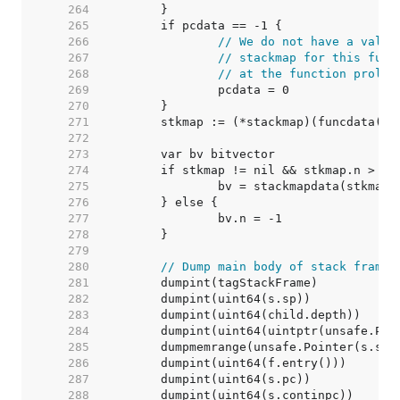
   264  
   265  
   266  
// We do not have a valid
   267  
// stackmap for this func
   268  
// at the function prolog
   269  
   270  
   271  
   272  
   273  
   274  
   275  
   276  
   277  
   278  
   279  
   280  
// Dump main body of stack frame.
   281  
   282  
	dumpint(uint64(s.sp))            
   283  
	dumpint(uint64(child.depth))     
   284  
	dumpint(uint64(uintptr(unsafe.Poi
   285  
	dumpmemrange(unsafe.Pointer(s.sp)
   286  
   287  
   288  