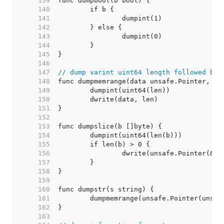
   139  
   140  
   141  
   142  
   143  
   144  
   145  
   146  
   147  
// dump varint uint64 length followed by 
   148  
   149  
   150  
   151  
   152  
   153  
   154  
   155  
   156  
   157  
   158  
   159  
   160  
   161  
   162  
   163  