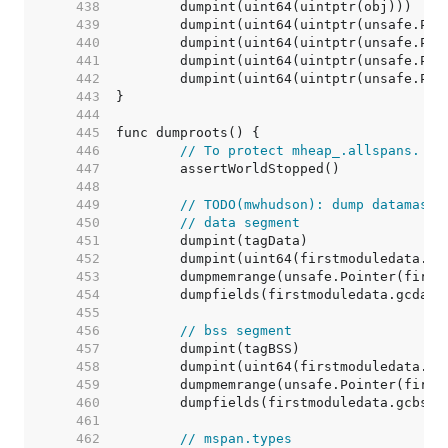
   438  
   439  
   440  
   441  
   442  
   443  
   444  
   445  
   446  
// To protect mheap_.allspans.
   447  
   448  
   449  
// TODO(mwhudson): dump datamask 
   450  
// data segment
   451  
   452  
   453  
   454  
   455  
   456  
// bss segment
   457  
   458  
   459  
   460  
   461  
   462  
// mspan.types