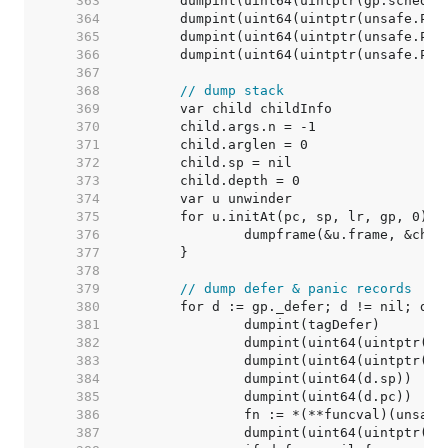
   363  
   364  
   365  
   366  
   367  
   368  
// dump stack
   369  
   370  
   371  
   372  
   373  
   374  
   375  
   376  
   377  
   378  
   379  
// dump defer & panic records
   380  
   381  
   382  
   383  
   384  
   385  
   386  
   387  