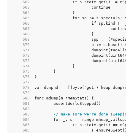
   662  
   663  
   664  
   665  
   666  
   667  
   668  
   669  
   670  
   671  
   672  
   673  
   674  
   675  
   676  
   677  
   678  
   679  
   680  
   681  
   682  
   683  
// make sure we're done sweeping
   684  
   685  
   686  