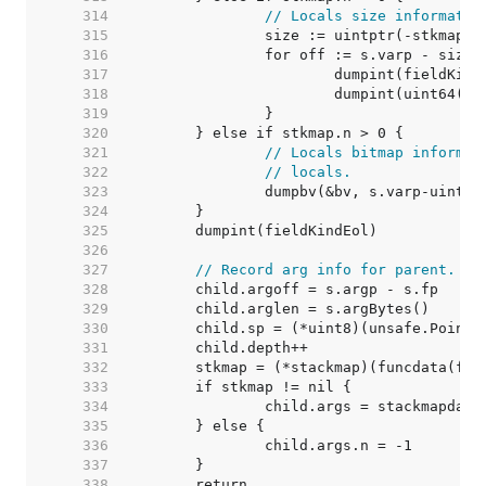
   314  
// Locals size informatio
   315  
   316  
   317  
   318  
   319  
   320  
   321  
// Locals bitmap informat
   322  
// locals.
   323  
   324  
   325  
   326  
   327  
// Record arg info for parent.
   328  
   329  
   330  
   331  
   332  
   333  
   334  
   335  
   336  
   337  
   338  