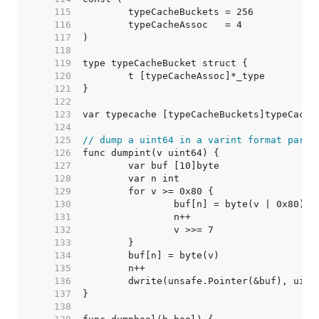
   115  
   116  
   117  
   118  
   119  
   120  
   121  
   122  
   123  
   124  
   125  
// dump a uint64 in a varint format parse
   126  
   127  
   128  
   129  
   130  
   131  
   132  
   133  
   134  
   135  
   136  
   137  
   138  