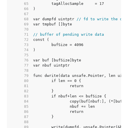
    65  
    66  
    67  
    68  
var dumpfd uintptr 
// fd to write the dum
    69  
    70  
    71  
// buffer of pending write data
    72  
    73  
    74  
    75  
    76  
    77  
    78  
    79  
    80  
    81  
    82  
    83  
    84  
    85  
    86  
    87  
    88  
    89  