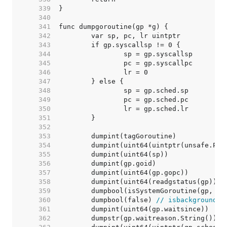
   339  
   340  
   341  
   342  
   343  
   344  
   345  
   346  
   347  
   348  
   349  
   350  
   351  
   352  
   353  
   354  
   355  
   356  
   357  
   358  
   359  
   360  
	dumpbool(false) 
// isbackground
   361  
   362  