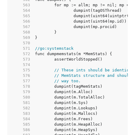
   563  
   564  
   565  
   566  
   567  
   568  
   569  
   570  
   571  
//go:systemstack
   572  
   573  
   574  
   575  
// These ints should be identical
   576  
// MemStats structure and should 
   577  
// way too.
   578  
   579  
   580  
   581  
   582  
   583  
   584  
   585  
   586  