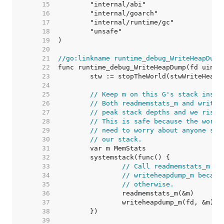
    15  
    16  
    17  
    18  
    19  
    20  
    21  
//go:linkname runtime_debug_WriteHeapDump
    22  
    23  
    24  
    25  
// Keep m on this G's stack inste
    26  
// Both readmemstats_m and writeh
    27  
// peak stack depths and we risk 
    28  
// This is safe because the world
    29  
// need to worry about anyone shr
    30  
// our stack.
    31  
    32  
    33  
// Call readmemstats_m he
    34  
// writeheapdump_m becaus
    35  
// otherwise.
    36  
    37  
    38  
    39  