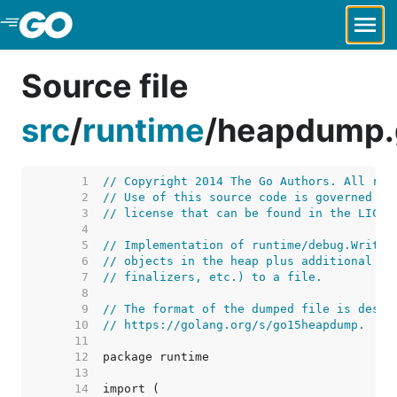
Skip to Main Content
Source file
src
/
runtime
/
heapdump.
     1  
// Copyright 2014 The Go Authors. All rig
     2  
// Use of this source code is governed by
     3  
// license that can be found in the LICEN
     4  
     5  
// Implementation of runtime/debug.WriteH
     6  
// objects in the heap plus additional in
     7  
// finalizers, etc.) to a file.
     8  
     9  
// The format of the dumped file is descr
    10  
// https://golang.org/s/go15heapdump.
    11  
    12  
    13  
    14  