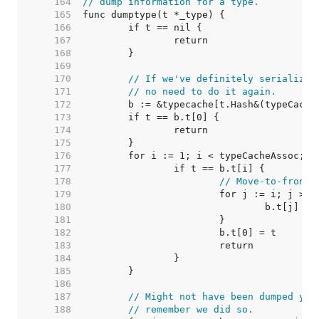
   164  
// dump information for a type.
   165  
   166  
   167  
   168  
   169  
   170  
// If we've definitely serialized
   171  
// no need to do it again.
   172  
   173  
   174  
   175  
   176  
   177  
   178  
// Move-to-front
   179  
   180  
   181  
   182  
   183  
   184  
   185  
   186  
   187  
// Might not have been dumped yet
   188  
// remember we did so.