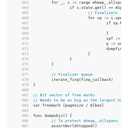
   463  
   464  
   465  
// Finalizers
   466  
   467  
   468  
   469  
   470  
   471  
   472  
   473  
   474  
   475  
   476  
   477  
// Finalizer queue
   478  
   479  
   480  
   481  
// Bit vector of free marks.
   482  
// Needs to be as big as the largest numb
   483  
   484  
   485  
   486  
// To protect mheap_.allspans.
   487  