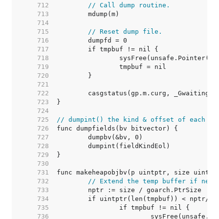
   712  
// Call dump routine.
   713  
   714  
   715  
// Reset dump file.
   716  
   717  
   718  
   719  
   720  
   721  
   722  
   723  
   724  
   725  
// dumpint() the kind & offset of each fi
   726  
   727  
   728  
   729  
   730  
   731  
   732  
// Extend the temp buffer if nece
   733  
   734  
   735  
   736  