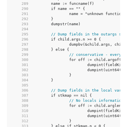
   289  
   290  
   291  
   292  
   293  
   294  
   295  
// Dump fields in the outargs sec
   296  
   297  
   298  
   299  
// conservative - everyth
   300  
   301  
   302  
   303  
   304  
   305  
   306  
// Dump fields in the local vars 
   307  
   308  
// No locals information,
   309  
   310  
   311  
   312  
   313  