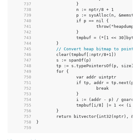
   737  
   738  
   739  
   740  
   741  
   742  
   743  
   744  
   745  
// Convert heap bitmap to pointer
   746  
   747  
   748  
   749  
   750  
   751  
   752  
   753  
   754  
   755  
   756  
   757  
   758  
   759  