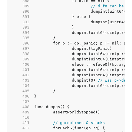
   388  
   389  
// d.fn can be ni
   390  
   391  
   392  
   393  
   394  
   395  
   396  
   397  
   398  
   399  
   400  
   401  
   402  
   403  
		dumpint(0) 
// was p->defe
   404  
   405  
   406  
   407  
   408  
   409  
   410  
   411  
// goroutines & stacks
   412  