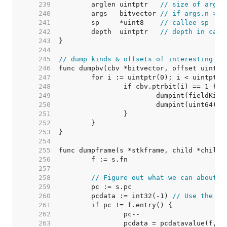
   239  
	arglen uintptr   
// size of args 
   240  
	args   bitvector 
// if args.n >= 
   241  
	sp     *uint8    
// callee sp
   242  
	depth  uintptr   
// depth in call
   243  
   244  
   245  
// dump kinds & offsets of interesting fi
   246  
   247  
   248  
   249  
   250  
   251  
   252  
   253  
   254  
   255  
   256  
   257  
   258  
// Figure out what we can about o
   259  
   260  
	pcdata := int32(-1) 
// Use the en
   261  
   262  
   263  