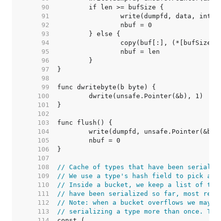
    90  
    91  
    92  
    93  
    94  
    95  
    96  
    97  
    98  
    99  
   100  
   101  
   102  
   103  
   104  
   105  
   106  
   107  
   108  
// Cache of types that have been serializ
   109  
// We use a type's hash field to pick a b
   110  
// Inside a bucket, we keep a list of typ
   111  
// have been serialized so far, most rece
   112  
// Note: when a bucket overflows we may e
   113  
// serializing a type more than once. Tha
   114  