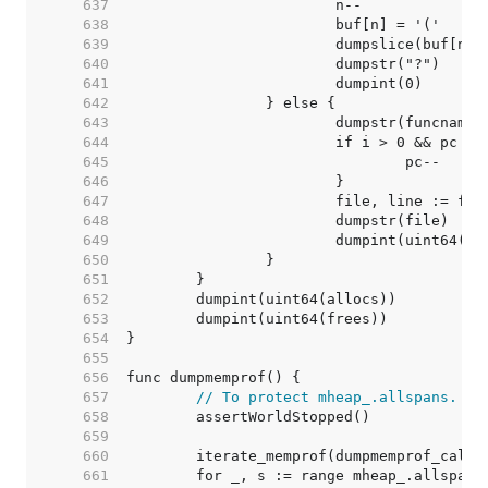
   637  
   638  
   639  
   640  
   641  
   642  
   643  
   644  
   645  
   646  
   647  
   648  
   649  
   650  
   651  
   652  
   653  
   654  
   655  
   656  
   657  
// To protect mheap_.allspans.
   658  
   659  
   660  
   661  