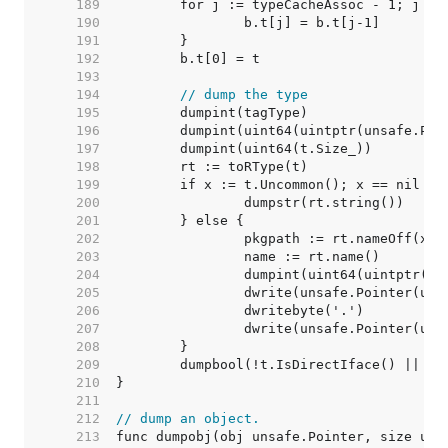
   189  
   190  
   191  
   192  
   193  
   194  
// dump the type
   195  
   196  
   197  
   198  
   199  
   200  
   201  
   202  
   203  
   204  
   205  
   206  
   207  
   208  
   209  
   210  
   211  
   212  
// dump an object.
   213  