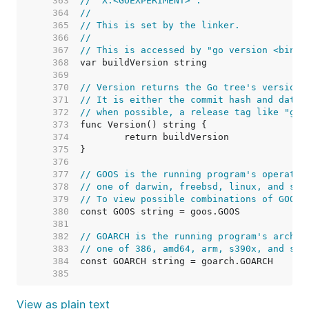
   363  
// "X:<GOEXPERIMENT>".
   364  
//
   365  
// This is set by the linker.
   366  
//
   367  
// This is accessed by "go version <binar
   368  
   369  
   370  
// Version returns the Go tree's version 
   371  
// It is either the commit hash and date 
   372  
// when possible, a release tag like "go1
   373  
   374  
   375  
   376  
   377  
// GOOS is the running program's operatin
   378  
// one of darwin, freebsd, linux, and so 
   379  
// To view possible combinations of GOOS 
   380  
   381  
   382  
// GOARCH is the running program's archit
   383  
// one of 386, amd64, arm, s390x, and so 
   384  
   385  
View as plain text