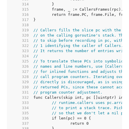
   314  
   315  
   316  
   317  
   318  
   319  
// Callers fills the slice pc with the re
   320  
// on the calling goroutine's stack. The 
   321  
// to skip before recording in pc, with 0
   322  
// 1 identifying the caller of Callers.
   323  
// It returns the number of entries writt
   324  
//
   325  
// To translate these PCs into symbolic i
   326  
// names and line numbers, use [CallersFr
   327  
// for inlined functions and adjusts the 
   328  
// call program counters. Iterating over 
   329  
// directly is discouraged, as is using [
   330  
// returned PCs, since these cannot accou
   331  
// program counter adjustment.
   332  
   333  
// runtime.callers uses pc.array=
   334  
// to print a stack trace. Pick o
   335  
// so that we don't let a nil pc 
   336  
   337  
   338  