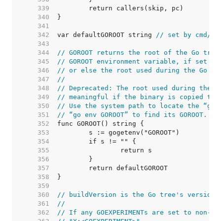
   339  
   340  
   341  
   342  
var defaultGOROOT string 
// set by cmd/li
   343  
   344  
// GOROOT returns the root of the Go tree
   345  
// GOROOT environment variable, if set at
   346  
// or else the root used during the Go bu
   347  
//
   348  
// Deprecated: The root used during the G
   349  
// meaningful if the binary is copied to 
   350  
// Use the system path to locate the “go”
   351  
// “go env GOROOT” to find its GOROOT.
   352  
   353  
   354  
   355  
   356  
   357  
   358  
   359  
   360  
// buildVersion is the Go tree's version 
   361  
//
   362  
// If any GOEXPERIMENTs are set to non-de