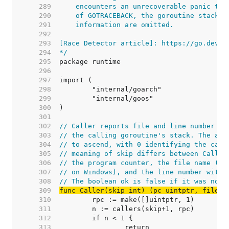
   289  
   290  
   291  
   292  
   293  
   294  
*/
   295  
   296  
   297  
   298  
   299  
   300  
   301  
   302  
// Caller reports file and line number in
   303  
// the calling goroutine's stack. The arg
   304  
// to ascend, with 0 identifying the call
   305  
// meaning of skip differs between Caller
   306  
// the program counter, the file name (us
   307  
// on Windows), and the line number withi
   308  
// The boolean ok is false if it was not 
   309  
func Caller(skip int) (pc uintptr, file s
   310  
   311  
   312  
   313  