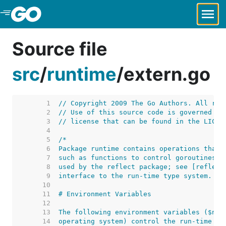
Skip to Main Content
Source file
src
/
runtime
/
extern.go
     1  
// Copyright 2009 The Go Authors. All rig
     2  
// Use of this source code is governed by
     3  
// license that can be found in the LICEN
     4  
     5  
     6  
     7  
     8  
     9  
    10  
    11  
    12  
    13  
    14  