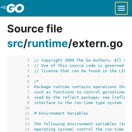
Skip to Main Content
Source file
src
/
runtime
/
extern.go
     1  
// Copyright 2009 The Go Authors. All rig
     2  
// Use of this source code is governed by
     3  
// license that can be found in the LICEN
     4  
     5  
     6  
     7  
     8  
     9  
    10  
    11  
    12  
    13  
    14  