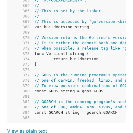
   363  
// "X:<GOEXPERIMENT>".
   364  
//
   365  
// This is set by the linker.
   366  
//
   367  
// This is accessed by "go version <binar
   368  
   369  
   370  
// Version returns the Go tree's version 
   371  
// It is either the commit hash and date 
   372  
// when possible, a release tag like "go1
   373  
   374  
   375  
   376  
   377  
// GOOS is the running program's operatin
   378  
// one of darwin, freebsd, linux, and so 
   379  
// To view possible combinations of GOOS 
   380  
   381  
   382  
// GOARCH is the running program's archit
   383  
// one of 386, amd64, arm, s390x, and so 
   384  
   385  
View as plain text