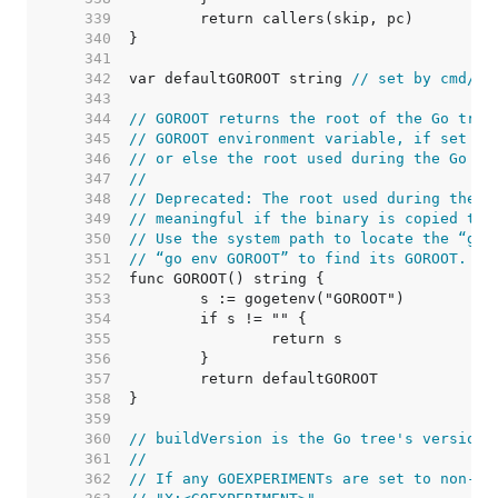
   339  
   340  
   341  
   342  
var defaultGOROOT string 
// set by cmd/li
   343  
   344  
// GOROOT returns the root of the Go tree
   345  
// GOROOT environment variable, if set at
   346  
// or else the root used during the Go bu
   347  
//
   348  
// Deprecated: The root used during the G
   349  
// meaningful if the binary is copied to 
   350  
// Use the system path to locate the “go”
   351  
// “go env GOROOT” to find its GOROOT.
   352  
   353  
   354  
   355  
   356  
   357  
   358  
   359  
   360  
// buildVersion is the Go tree's version 
   361  
//
   362  
// If any GOEXPERIMENTs are set to non-de