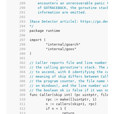
   289  
   290  
   291  
   292  
   293  
   294  
*/
   295  
   296  
   297  
   298  
   299  
   300  
   301  
   302  
// Caller reports file and line number in
   303  
// the calling goroutine's stack. The arg
   304  
// to ascend, with 0 identifying the call
   305  
// meaning of skip differs between Caller
   306  
// the program counter, the file name (us
   307  
// on Windows), and the line number withi
   308  
// The boolean ok is false if it was not 
   309  
   310  
   311  
   312  
   313  