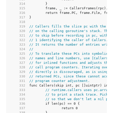
   314  
   315  
   316  
   317  
   318  
   319  
// Callers fills the slice pc with the re
   320  
// on the calling goroutine's stack. The 
   321  
// to skip before recording in pc, with 0
   322  
// 1 identifying the caller of Callers.
   323  
// It returns the number of entries writt
   324  
//
   325  
// To translate these PCs into symbolic i
   326  
// names and line numbers, use [CallersFr
   327  
// for inlined functions and adjusts the 
   328  
// call program counters. Iterating over 
   329  
// directly is discouraged, as is using [
   330  
// returned PCs, since these cannot accou
   331  
// program counter adjustment.
   332  
   333  
// runtime.callers uses pc.array=
   334  
// to print a stack trace. Pick o
   335  
// so that we don't let a nil pc 
   336  
   337  
   338  