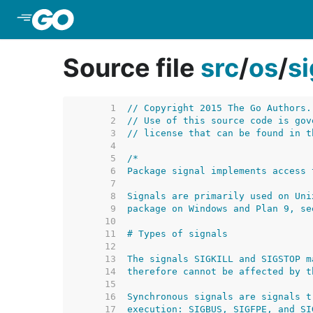
Skip to Main Content
Source file
src
/
os
/
si
     1  
// Copyright 2015 The Go Authors.
     2  
// Use of this source code is gov
     3  
// license that can be found in t
     4  
     5  
     6  
     7  
     8  
     9  
    10  
    11  
    12  
    13  
    14  
    15  
    16  
    17  