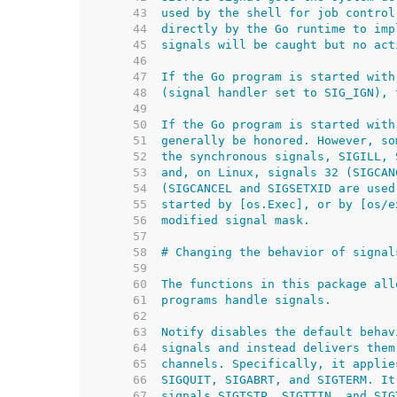
    43  
    44  
    45  
    46  
    47  
    48  
    49  
    50  
    51  
    52  
    53  
    54  
    55  
    56  
    57  
    58  
    59  
    60  
    61  
    62  
    63  
    64  
    65  
    66  
    67  