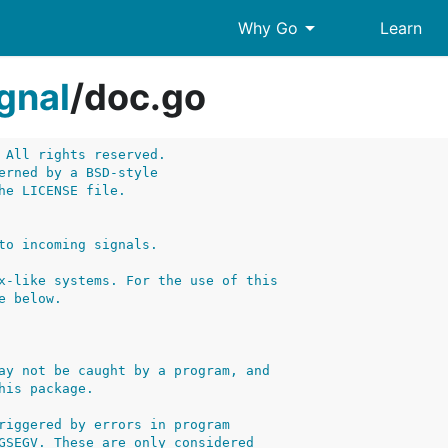
arrow_drop_down
Why Go
Learn
gnal
/
doc.go
 All rights reserved.
erned by a BSD-style
he LICENSE file.