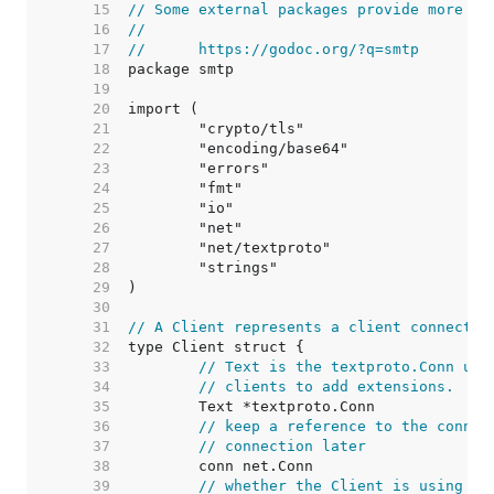
    15  
// Some external packages provide more fu
    16  
//
    17  
//	https://godoc.org/?q=smtp
    18  
    19  
    20  
    21  
    22  
    23  
    24  
    25  
    26  
    27  
    28  
    29  
    30  
    31  
// A Client represents a client connectio
    32  
    33  
// Text is the textproto.Conn use
    34  
// clients to add extensions.
    35  
    36  
// keep a reference to the connec
    37  
// connection later
    38  
    39  
// whether the Client is using TL