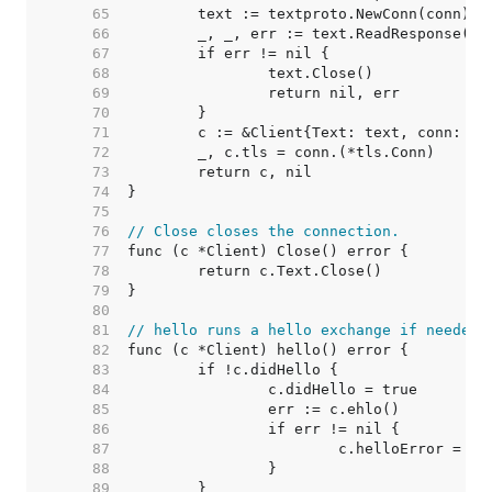
    65  
    66  
    67  
    68  
    69  
    70  
    71  
    72  
    73  
    74  
    75  
    76  
// Close closes the connection.
    77  
    78  
    79  
    80  
    81  
// hello runs a hello exchange if needed.
    82  
    83  
    84  
    85  
    86  
    87  
    88  
    89  