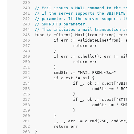
   239  
   240  
// Mail issues a MAIL command to the serv
   241  
// If the server supports the 8BITMIME ex
   242  
// parameter. If the server supports the 
   243  
// SMTPUTF8 parameter.
   244  
// This initiates a mail transaction and 
   245  
   246  
   247  
   248  
   249  
   250  
   251  
   252  
   253  
   254  
   255  
   256  
   257  
   258  
   259  
   260  
   261  
   262  
   263  