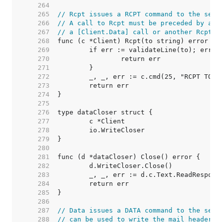
   264  
   265  
// Rcpt issues a RCPT command to the serv
   266  
// A call to Rcpt must be preceded by a c
   267  
// a [Client.Data] call or another Rcpt c
   268  
   269  
   270  
   271  
   272  
   273  
   274  
   275  
   276  
   277  
   278  
   279  
   280  
   281  
   282  
   283  
   284  
   285  
   286  
   287  
// Data issues a DATA command to the serv
   288  
// can be used to write the mail headers 