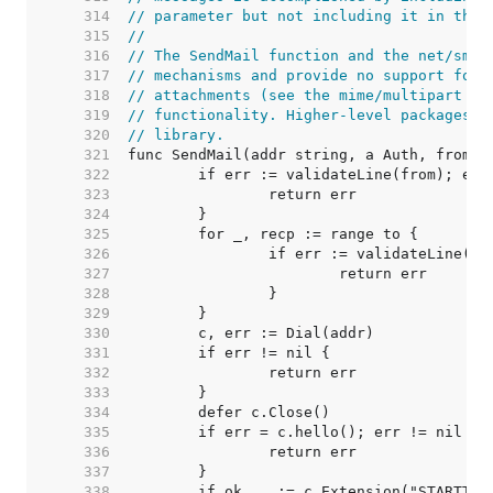
   314  
// parameter but not including it in the 
   315  
//
   316  
// The SendMail function and the net/smtp
   317  
// mechanisms and provide no support for 
   318  
// attachments (see the mime/multipart pa
   319  
// functionality. Higher-level packages e
   320  
// library.
   321  
   322  
   323  
   324  
   325  
   326  
   327  
   328  
   329  
   330  
   331  
   332  
   333  
   334  
   335  
   336  
   337  
   338  