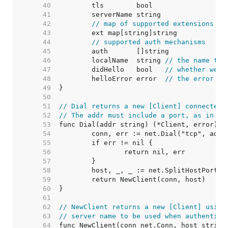
    40  
    41  
    42  
// map of supported extensions
    43  
    44  
// supported auth mechanisms
    45  
    46  
	localName  string 
// the name to 
    47  
	didHello   bool   
// whether we'v
    48  
	helloError error  
// the error fr
    49  
    50  
    51  
// Dial returns a new [Client] connected 
    52  
// The addr must include a port, as in "m
    53  
    54  
    55  
    56  
    57  
    58  
    59  
    60  
    61  
    62  
// NewClient returns a new [Client] using
    63  
// server name to be used when authentica
    64  