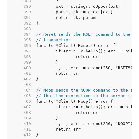
   388  
   389  
   390  
   391  
   392  
   393  
   394  
// Reset sends the RSET command to the se
   395  
// transaction.
   396  
   397  
   398  
   399  
   400  
   401  
   402  
   403  
   404  
// Noop sends the NOOP command to the ser
   405  
// that the connection to the server is o
   406  
   407  
   408  
   409  
   410  
   411  
   412  