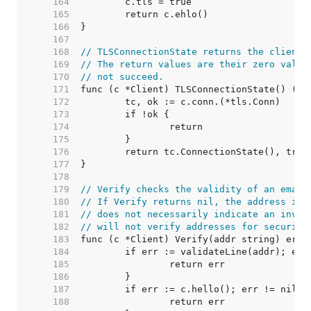
   164  
   165  
   166  
   167  
   168  
// TLSConnectionState returns the client'
   169  
// The return values are their zero value
   170  
// not succeed.
   171  
   172  
   173  
   174  
   175  
   176  
   177  
   178  
   179  
// Verify checks the validity of an email
   180  
// If Verify returns nil, the address is 
   181  
// does not necessarily indicate an inval
   182  
// will not verify addresses for security
   183  
   184  
   185  
   186  
   187  
   188  