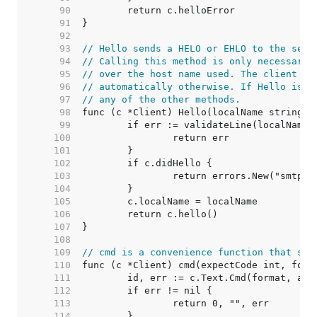
    90  
    91  
    92  
    93  
// Hello sends a HELO or EHLO to the serv
    94  
// Calling this method is only necessary 
    95  
// over the host name used. The client wi
    96  
// automatically otherwise. If Hello is c
    97  
// any of the other methods.
    98  
    99  
   100  
   101  
   102  
   103  
   104  
   105  
   106  
   107  
   108  
   109  
// cmd is a convenience function that sen
   110  
   111  
   112  
   113  
   114  