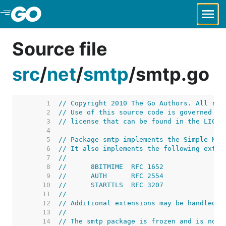
Skip to Main Content
Source file
src
/
net
/
smtp
/
smtp.go
     1  
// Copyright 2010 The Go Authors. All rig
     2  
// Use of this source code is governed by
     3  
// license that can be found in the LICEN
     4  
     5  
// Package smtp implements the Simple Mai
     6  
// It also implements the following exten
     7  
//
     8  
//	8BITMIME  RFC 1652
     9  
//	AUTH      RFC 2554
    10  
//	STARTTLS  RFC 3207
    11  
//
    12  
// Additional extensions may be handled b
    13  
//
    14  
// The smtp package is frozen and is not 