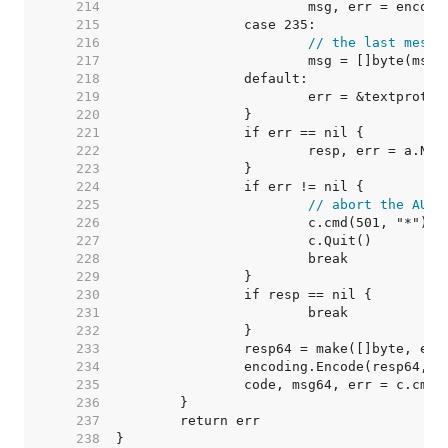
   214  
   215  
   216  
// the last messa
   217  
   218  
   219  
   220  
   221  
   222  
   223  
   224  
   225  
// abort the AUTH
   226  
   227  
   228  
   229  
   230  
   231  
   232  
   233  
   234  
   235  
   236  
   237  
   238  