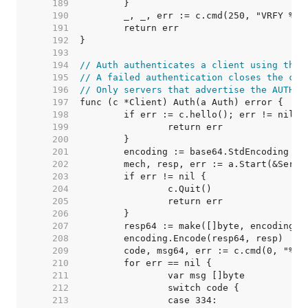
   189  
   190  
   191  
   192  
   193  
   194  
// Auth authenticates a client using the 
   195  
// A failed authentication closes the con
   196  
// Only servers that advertise the AUTH e
   197  
   198  
   199  
   200  
   201  
   202  
   203  
   204  
   205  
   206  
   207  
   208  
   209  
   210  
   211  
   212  
   213  