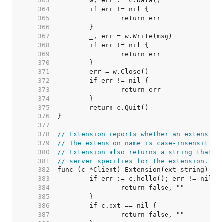
   363  
   364  
   365  
   366  
   367  
   368  
   369  
   370  
   371  
   372  
   373  
   374  
   375  
   376  
   377  
   378  
// Extension reports whether an extension
   379  
// The extension name is case-insensitive
   380  
// Extension also returns a string that c
   381  
// server specifies for the extension.
   382  
   383  
   384  
   385  
   386  
   387  