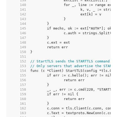
   139  
   140  
   141  
   142  
   143  
   144  
   145  
   146  
   147  
   148  
   149  
   150  
   151  
   152  
// StartTLS sends the STARTTLS command an
   153  
// Only servers that advertise the STARTT
   154  
   155  
   156  
   157  
   158  
   159  
   160  
   161  
   162  
   163  