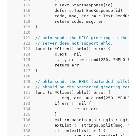
   115  
   116  
   117  
   118  
   119  
   120  
   121  
// helo sends the HELO greeting to the se
   122  
// server does not support ehlo.
   123  
   124  
   125  
   126  
   127  
   128  
   129  
// ehlo sends the EHLO (extended hello) g
   130  
// should be the preferred greeting for s
   131  
   132  
   133  
   134  
   135  
   136  
   137  
   138  