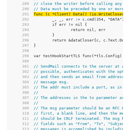
   289  
// close the writer before calling any mo
   290  
// Data must be preceded by one or more c
   291  
func (c *Client) Data() (io.WriteCloser, 
   292  
   293  
   294  
   295  
   296  
   297  
   298  
   299  
var testHookStartTLS func(*tls.Config) 
//
   300  
   301  
// SendMail connects to the server at add
   302  
// possible, authenticates with the optio
   303  
// and then sends an email from address f
   304  
// message msg.
   305  
// The addr must include a port, as in "m
   306  
//
   307  
// The addresses in the to parameter are 
   308  
//
   309  
// The msg parameter should be an RFC 822
   310  
// first, a blank line, and then the mess
   311  
// should be CRLF terminated. The msg hea
   312  
// fields such as "From", "To", "Subject"
   313  
// messages is accomplished by including 