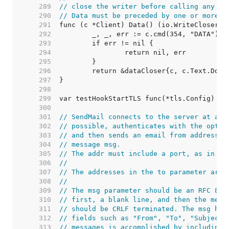
   289  
// close the writer before calling any mo
   290  
// Data must be preceded by one or more c
   291  
   292  
   293  
   294  
   295  
   296  
   297  
   298  
   299  
var testHookStartTLS func(*tls.Config) 
//
   300  
   301  
// SendMail connects to the server at add
   302  
// possible, authenticates with the optio
   303  
// and then sends an email from address f
   304  
// message msg.
   305  
// The addr must include a port, as in "m
   306  
//
   307  
// The addresses in the to parameter are 
   308  
//
   309  
// The msg parameter should be an RFC 822
   310  
// first, a blank line, and then the mess
   311  
// should be CRLF terminated. The msg hea
   312  
// fields such as "From", "To", "Subject"
   313  
// messages is accomplished by including 