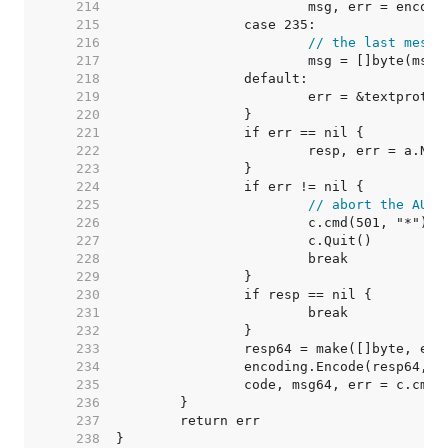
   214  
   215  
   216  
// the last messa
   217  
   218  
   219  
   220  
   221  
   222  
   223  
   224  
   225  
// abort the AUTH
   226  
   227  
   228  
   229  
   230  
   231  
   232  
   233  
   234  
   235  
   236  
   237  
   238  