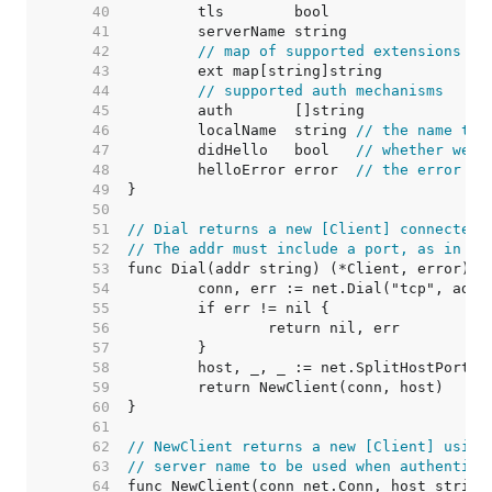
    40  
    41  
    42  
// map of supported extensions
    43  
    44  
// supported auth mechanisms
    45  
    46  
	localName  string 
// the name to 
    47  
	didHello   bool   
// whether we'v
    48  
	helloError error  
// the error fr
    49  
    50  
    51  
// Dial returns a new [Client] connected 
    52  
// The addr must include a port, as in "m
    53  
    54  
    55  
    56  
    57  
    58  
    59  
    60  
    61  
    62  
// NewClient returns a new [Client] using
    63  
// server name to be used when authentica
    64  