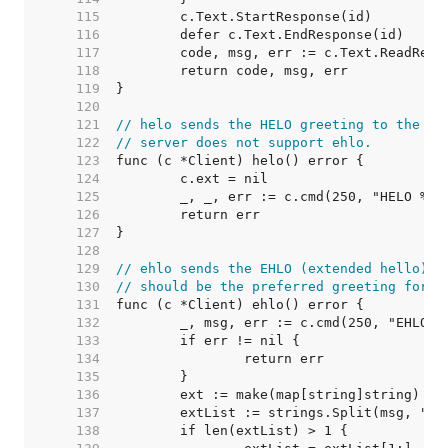
   115  
   116  
   117  
   118  
   119  
   120  
   121  
// helo sends the HELO greeting to the se
   122  
// server does not support ehlo.
   123  
   124  
   125  
   126  
   127  
   128  
   129  
// ehlo sends the EHLO (extended hello) g
   130  
// should be the preferred greeting for s
   131  
   132  
   133  
   134  
   135  
   136  
   137  
   138  