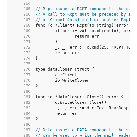
   264  
   265  
// Rcpt issues a RCPT command to the serv
   266  
// A call to Rcpt must be preceded by a c
   267  
// a [Client.Data] call or another Rcpt c
   268  
   269  
   270  
   271  
   272  
   273  
   274  
   275  
   276  
   277  
   278  
   279  
   280  
   281  
   282  
   283  
   284  
   285  
   286  
   287  
// Data issues a DATA command to the serv
   288  
// can be used to write the mail headers 