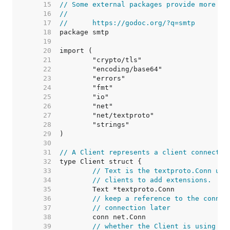
    15  
// Some external packages provide more fu
    16  
//
    17  
//	https://godoc.org/?q=smtp
    18  
    19  
    20  
    21  
    22  
    23  
    24  
    25  
    26  
    27  
    28  
    29  
    30  
    31  
// A Client represents a client connectio
    32  
    33  
// Text is the textproto.Conn use
    34  
// clients to add extensions.
    35  
    36  
// keep a reference to the connec
    37  
// connection later
    38  
    39  
// whether the Client is using TL