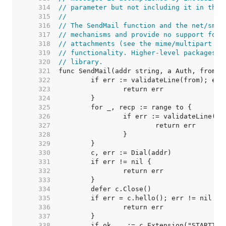
   314  
// parameter but not including it in the 
   315  
//
   316  
// The SendMail function and the net/smtp
   317  
// mechanisms and provide no support for 
   318  
// attachments (see the mime/multipart pa
   319  
// functionality. Higher-level packages e
   320  
// library.
   321  
   322  
   323  
   324  
   325  
   326  
   327  
   328  
   329  
   330  
   331  
   332  
   333  
   334  
   335  
   336  
   337  
   338  