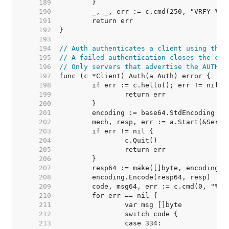
   189  
   190  
   191  
   192  
   193  
   194  
// Auth authenticates a client using the 
   195  
// A failed authentication closes the con
   196  
// Only servers that advertise the AUTH e
   197  
   198  
   199  
   200  
   201  
   202  
   203  
   204  
   205  
   206  
   207  
   208  
   209  
   210  
   211  
   212  
   213  