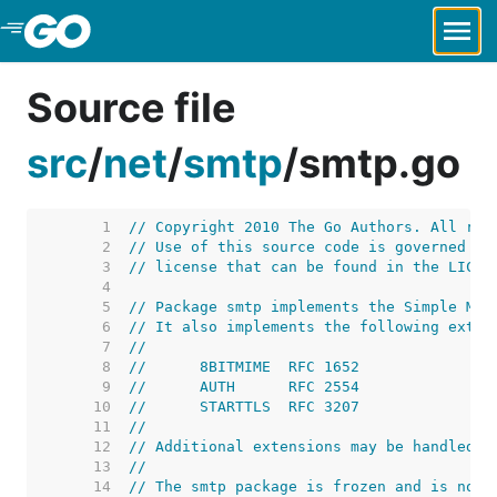
Skip to Main Content
Source file
src
/
net
/
smtp
/
smtp.go
     1  
// Copyright 2010 The Go Authors. All rig
     2  
// Use of this source code is governed by
     3  
// license that can be found in the LICEN
     4  
     5  
// Package smtp implements the Simple Mai
     6  
// It also implements the following exten
     7  
//
     8  
//	8BITMIME  RFC 1652
     9  
//	AUTH      RFC 2554
    10  
//	STARTTLS  RFC 3207
    11  
//
    12  
// Additional extensions may be handled b
    13  
//
    14  
// The smtp package is frozen and is not 