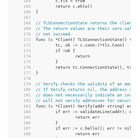
   164  
   165  
   166  
   167  
   168  
// TLSConnectionState returns the client'
   169  
// The return values are their zero value
   170  
// not succeed.
   171  
   172  
   173  
   174  
   175  
   176  
   177  
   178  
   179  
// Verify checks the validity of an email
   180  
// If Verify returns nil, the address is 
   181  
// does not necessarily indicate an inval
   182  
// will not verify addresses for security
   183  
   184  
   185  
   186  
   187  
   188  