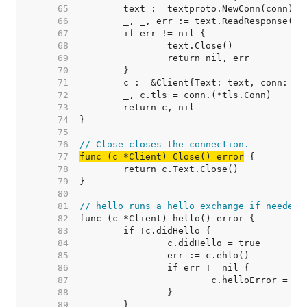
    65  
    66  
    67  
    68  
    69  
    70  
    71  
    72  
    73  
    74  
    75  
    76  
// Close closes the connection.
    77  
func (c *Client) Close() error
    78  
    79  
    80  
    81  
// hello runs a hello exchange if needed.
    82  
    83  
    84  
    85  
    86  
    87  
    88  
    89  