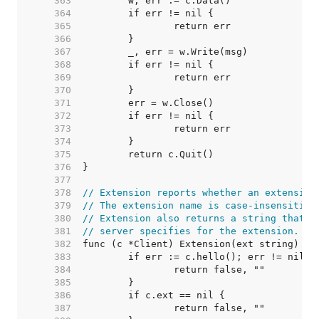
   363  
   364  
   365  
   366  
   367  
   368  
   369  
   370  
   371  
   372  
   373  
   374  
   375  
   376  
   377  
   378  
// Extension reports whether an extension
   379  
// The extension name is case-insensitive
   380  
// Extension also returns a string that c
   381  
// server specifies for the extension.
   382  
   383  
   384  
   385  
   386  
   387  