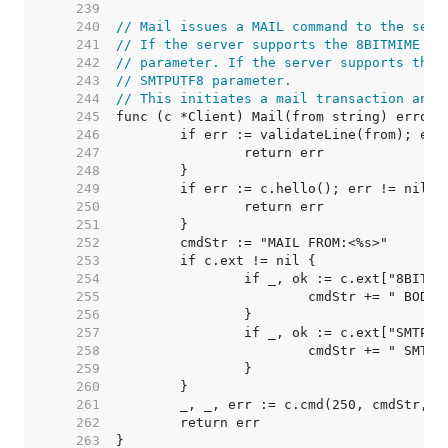
   239  
   240  
// Mail issues a MAIL command to the serv
   241  
// If the server supports the 8BITMIME ex
   242  
// parameter. If the server supports the 
   243  
// SMTPUTF8 parameter.
   244  
// This initiates a mail transaction and 
   245  
   246  
   247  
   248  
   249  
   250  
   251  
   252  
   253  
   254  
   255  
   256  
   257  
   258  
   259  
   260  
   261  
   262  
   263  