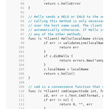
    90  
    91  
    92  
    93  
// Hello sends a HELO or EHLO to the serv
    94  
// Calling this method is only necessary 
    95  
// over the host name used. The client wi
    96  
// automatically otherwise. If Hello is c
    97  
// any of the other methods.
    98  
    99  
   100  
   101  
   102  
   103  
   104  
   105  
   106  
   107  
   108  
   109  
// cmd is a convenience function that sen
   110  
   111  
   112  
   113  
   114  