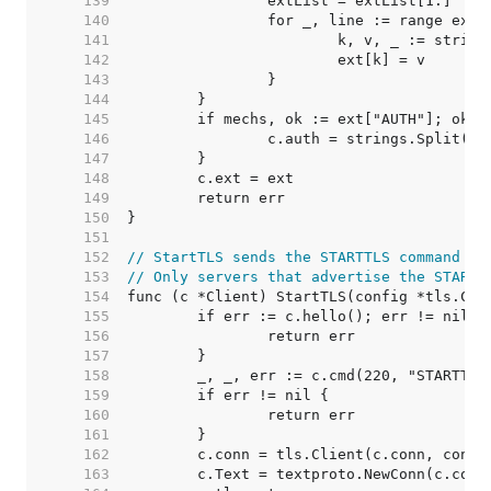
   139  
   140  
   141  
   142  
   143  
   144  
   145  
   146  
   147  
   148  
   149  
   150  
   151  
   152  
// StartTLS sends the STARTTLS command an
   153  
// Only servers that advertise the STARTT
   154  
   155  
   156  
   157  
   158  
   159  
   160  
   161  
   162  
   163  