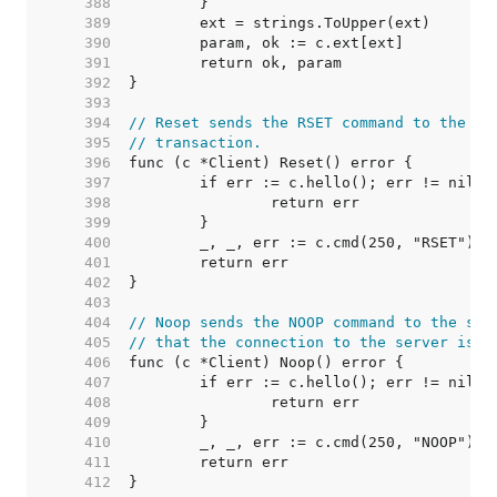
   388  
   389  
   390  
   391  
   392  
   393  
   394  
// Reset sends the RSET command to the se
   395  
// transaction.
   396  
   397  
   398  
   399  
   400  
   401  
   402  
   403  
   404  
// Noop sends the NOOP command to the ser
   405  
// that the connection to the server is o
   406  
   407  
   408  
   409  
   410  
   411  
   412  