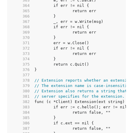
   363  
   364  
   365  
   366  
   367  
   368  
   369  
   370  
   371  
   372  
   373  
   374  
   375  
   376  
   377  
   378  
// Extension reports whether an extension
   379  
// The extension name is case-insensitive
   380  
// Extension also returns a string that c
   381  
// server specifies for the extension.
   382  
   383  
   384  
   385  
   386  
   387  