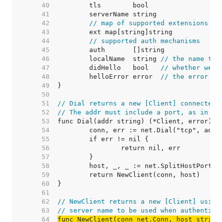
    40  
    41  
    42  
// map of supported extensions
    43  
    44  
// supported auth mechanisms
    45  
    46  
	localName  string 
// the name to 
    47  
	didHello   bool   
// whether we'v
    48  
	helloError error  
// the error fr
    49  
    50  
    51  
// Dial returns a new [Client] connected 
    52  
// The addr must include a port, as in "m
    53  
    54  
    55  
    56  
    57  
    58  
    59  
    60  
    61  
    62  
// NewClient returns a new [Client] using
    63  
// server name to be used when authentica
    64  
func NewClient(conn net.Conn, host string