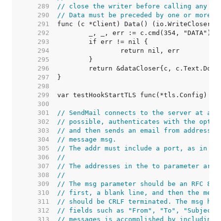
   289  
// close the writer before calling any mo
   290  
// Data must be preceded by one or more c
   291  
   292  
   293  
   294  
   295  
   296  
   297  
   298  
   299  
var testHookStartTLS func(*tls.Config) 
//
   300  
   301  
// SendMail connects to the server at add
   302  
// possible, authenticates with the optio
   303  
// and then sends an email from address f
   304  
// message msg.
   305  
// The addr must include a port, as in "m
   306  
//
   307  
// The addresses in the to parameter are 
   308  
//
   309  
// The msg parameter should be an RFC 822
   310  
// first, a blank line, and then the mess
   311  
// should be CRLF terminated. The msg hea
   312  
// fields such as "From", "To", "Subject"
   313  
// messages is accomplished by including 