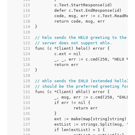
   115  
   116  
   117  
   118  
   119  
   120  
   121  
// helo sends the HELO greeting to the se
   122  
// server does not support ehlo.
   123  
   124  
   125  
   126  
   127  
   128  
   129  
// ehlo sends the EHLO (extended hello) g
   130  
// should be the preferred greeting for s
   131  
   132  
   133  
   134  
   135  
   136  
   137  
   138  