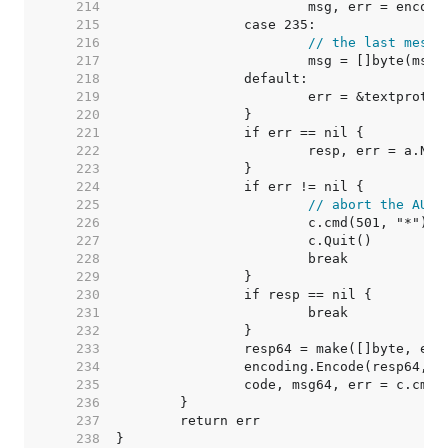
   214  
   215  
   216  
// the last messa
   217  
   218  
   219  
   220  
   221  
   222  
   223  
   224  
   225  
// abort the AUTH
   226  
   227  
   228  
   229  
   230  
   231  
   232  
   233  
   234  
   235  
   236  
   237  
   238  