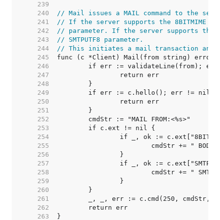
   239  
   240  
// Mail issues a MAIL command to the serv
   241  
// If the server supports the 8BITMIME ex
   242  
// parameter. If the server supports the 
   243  
// SMTPUTF8 parameter.
   244  
// This initiates a mail transaction and 
   245  
   246  
   247  
   248  
   249  
   250  
   251  
   252  
   253  
   254  
   255  
   256  
   257  
   258  
   259  
   260  
   261  
   262  
   263  