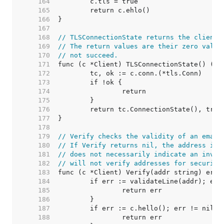
   164  
   165  
   166  
   167  
   168  
// TLSConnectionState returns the client'
   169  
// The return values are their zero value
   170  
// not succeed.
   171  
   172  
   173  
   174  
   175  
   176  
   177  
   178  
   179  
// Verify checks the validity of an email
   180  
// If Verify returns nil, the address is 
   181  
// does not necessarily indicate an inval
   182  
// will not verify addresses for security
   183  
   184  
   185  
   186  
   187  
   188  