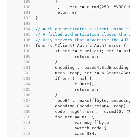
   189  
   190  
   191  
   192  
   193  
   194  
// Auth authenticates a client using the 
   195  
// A failed authentication closes the con
   196  
// Only servers that advertise the AUTH e
   197  
   198  
   199  
   200  
   201  
   202  
   203  
   204  
   205  
   206  
   207  
   208  
   209  
   210  
   211  
   212  
   213  