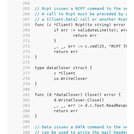
   264  
   265  
// Rcpt issues a RCPT command to the serv
   266  
// A call to Rcpt must be preceded by a c
   267  
// a [Client.Data] call or another Rcpt c
   268  
   269  
   270  
   271  
   272  
   273  
   274  
   275  
   276  
   277  
   278  
   279  
   280  
   281  
   282  
   283  
   284  
   285  
   286  
   287  
// Data issues a DATA command to the serv
   288  
// can be used to write the mail headers 