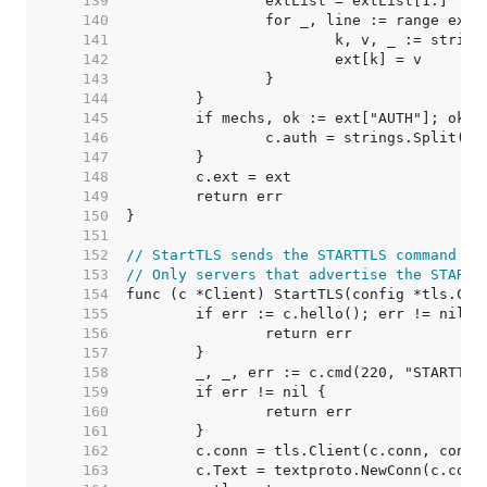
   139  
   140  
   141  
   142  
   143  
   144  
   145  
   146  
   147  
   148  
   149  
   150  
   151  
   152  
// StartTLS sends the STARTTLS command an
   153  
// Only servers that advertise the STARTT
   154  
   155  
   156  
   157  
   158  
   159  
   160  
   161  
   162  
   163  