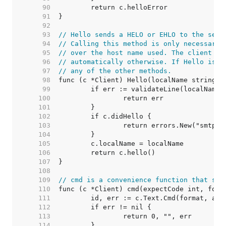
    90  
    91  
    92  
    93  
// Hello sends a HELO or EHLO to the serv
    94  
// Calling this method is only necessary 
    95  
// over the host name used. The client wi
    96  
// automatically otherwise. If Hello is c
    97  
// any of the other methods.
    98  
    99  
   100  
   101  
   102  
   103  
   104  
   105  
   106  
   107  
   108  
   109  
// cmd is a convenience function that sen
   110  
   111  
   112  
   113  
   114  