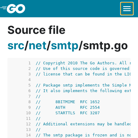
Skip to Main Content
Source file
src
/
net
/
smtp
/
smtp.go
     1  
// Copyright 2010 The Go Authors. All rig
     2  
// Use of this source code is governed by
     3  
// license that can be found in the LICEN
     4  
     5  
// Package smtp implements the Simple Mai
     6  
// It also implements the following exten
     7  
//
     8  
//	8BITMIME  RFC 1652
     9  
//	AUTH      RFC 2554
    10  
//	STARTTLS  RFC 3207
    11  
//
    12  
// Additional extensions may be handled b
    13  
//
    14  
// The smtp package is frozen and is not 