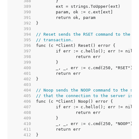
   388  
   389  
   390  
   391  
   392  
   393  
   394  
// Reset sends the RSET command to the se
   395  
// transaction.
   396  
   397  
   398  
   399  
   400  
   401  
   402  
   403  
   404  
// Noop sends the NOOP command to the ser
   405  
// that the connection to the server is o
   406  
   407  
   408  
   409  
   410  
   411  
   412  