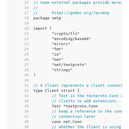
    15  
// Some external packages provide more fu
    16  
//
    17  
//	https://godoc.org/?q=smtp
    18  
    19  
    20  
    21  
    22  
    23  
    24  
    25  
    26  
    27  
    28  
    29  
    30  
    31  
// A Client represents a client connectio
    32  
    33  
// Text is the textproto.Conn use
    34  
// clients to add extensions.
    35  
    36  
// keep a reference to the connec
    37  
// connection later
    38  
    39  
// whether the Client is using TL