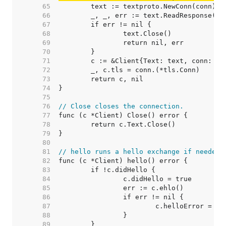
    65  
    66  
    67  
    68  
    69  
    70  
    71  
    72  
    73  
    74  
    75  
    76  
// Close closes the connection.
    77  
    78  
    79  
    80  
    81  
// hello runs a hello exchange if needed.
    82  
    83  
    84  
    85  
    86  
    87  
    88  
    89  