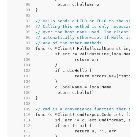
    90  
    91  
    92  
    93  
// Hello sends a HELO or EHLO to the serv
    94  
// Calling this method is only necessary 
    95  
// over the host name used. The client wi
    96  
// automatically otherwise. If Hello is c
    97  
// any of the other methods.
    98  
    99  
   100  
   101  
   102  
   103  
   104  
   105  
   106  
   107  
   108  
   109  
// cmd is a convenience function that sen
   110  
   111  
   112  
   113  
   114  