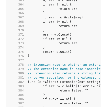
   363  
   364  
   365  
   366  
   367  
   368  
   369  
   370  
   371  
   372  
   373  
   374  
   375  
   376  
   377  
   378  
// Extension reports whether an extension
   379  
// The extension name is case-insensitive
   380  
// Extension also returns a string that c
   381  
// server specifies for the extension.
   382  
   383  
   384  
   385  
   386  
   387  