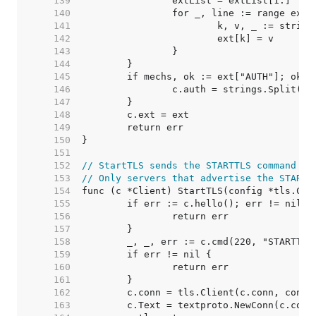
   139  
   140  
   141  
   142  
   143  
   144  
   145  
   146  
   147  
   148  
   149  
   150  
   151  
   152  
// StartTLS sends the STARTTLS command an
   153  
// Only servers that advertise the STARTT
   154  
   155  
   156  
   157  
   158  
   159  
   160  
   161  
   162  
   163  