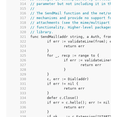
   314  
// parameter but not including it in the 
   315  
//
   316  
// The SendMail function and the net/smtp
   317  
// mechanisms and provide no support for 
   318  
// attachments (see the mime/multipart pa
   319  
// functionality. Higher-level packages e
   320  
// library.
   321  
   322  
   323  
   324  
   325  
   326  
   327  
   328  
   329  
   330  
   331  
   332  
   333  
   334  
   335  
   336  
   337  
   338  