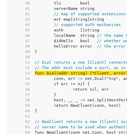
    40  
    41  
    42  
// map of supported extensions
    43  
    44  
// supported auth mechanisms
    45  
    46  
	localName  string 
// the name to 
    47  
	didHello   bool   
// whether we'v
    48  
	helloError error  
// the error fr
    49  
    50  
    51  
// Dial returns a new [Client] connected 
    52  
// The addr must include a port, as in "m
    53  
func Dial(addr string) (*Client, error)
    54  
    55  
    56  
    57  
    58  
    59  
    60  
    61  
    62  
// NewClient returns a new [Client] using
    63  
// server name to be used when authentica
    64  