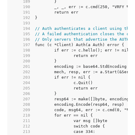
   189  
   190  
   191  
   192  
   193  
   194  
// Auth authenticates a client using the 
   195  
// A failed authentication closes the con
   196  
// Only servers that advertise the AUTH e
   197  
   198  
   199  
   200  
   201  
   202  
   203  
   204  
   205  
   206  
   207  
   208  
   209  
   210  
   211  
   212  
   213  