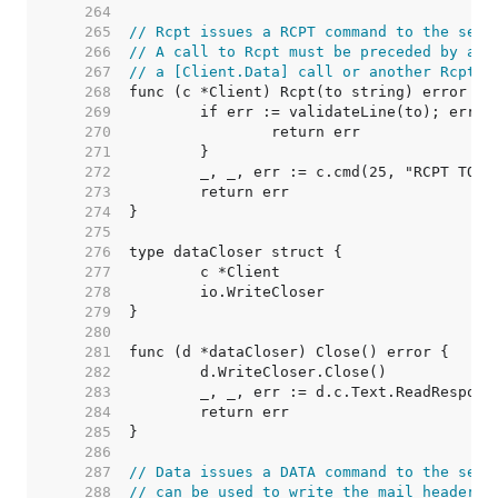
   264  
   265  
// Rcpt issues a RCPT command to the serv
   266  
// A call to Rcpt must be preceded by a c
   267  
// a [Client.Data] call or another Rcpt c
   268  
   269  
   270  
   271  
   272  
   273  
   274  
   275  
   276  
   277  
   278  
   279  
   280  
   281  
   282  
   283  
   284  
   285  
   286  
   287  
// Data issues a DATA command to the serv
   288  
// can be used to write the mail headers 