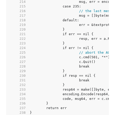
   214  
   215  
   216  
// the last messa
   217  
   218  
   219  
   220  
   221  
   222  
   223  
   224  
   225  
// abort the AUTH
   226  
   227  
   228  
   229  
   230  
   231  
   232  
   233  
   234  
   235  
   236  
   237  
   238  