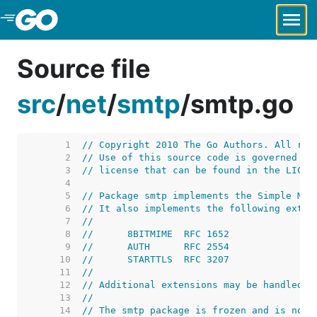
Skip to Main Content
Source file
src
/
net
/
smtp
/
smtp.go
     1  
// Copyright 2010 The Go Authors. All rig
     2  
// Use of this source code is governed by
     3  
// license that can be found in the LICEN
     4  
     5  
// Package smtp implements the Simple Mai
     6  
// It also implements the following exten
     7  
//
     8  
//	8BITMIME  RFC 1652
     9  
//	AUTH      RFC 2554
    10  
//	STARTTLS  RFC 3207
    11  
//
    12  
// Additional extensions may be handled b
    13  
//
    14  
// The smtp package is frozen and is not 