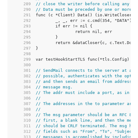
   289  
// close the writer before calling any mo
   290  
// Data must be preceded by one or more c
   291  
   292  
   293  
   294  
   295  
   296  
   297  
   298  
   299  
var testHookStartTLS func(*tls.Config) 
//
   300  
   301  
// SendMail connects to the server at add
   302  
// possible, authenticates with the optio
   303  
// and then sends an email from address f
   304  
// message msg.
   305  
// The addr must include a port, as in "m
   306  
//
   307  
// The addresses in the to parameter are 
   308  
//
   309  
// The msg parameter should be an RFC 822
   310  
// first, a blank line, and then the mess
   311  
// should be CRLF terminated. The msg hea
   312  
// fields such as "From", "To", "Subject"
   313  
// messages is accomplished by including 