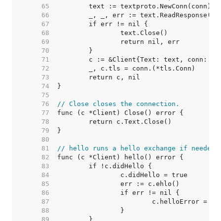
    65  
    66  
    67  
    68  
    69  
    70  
    71  
    72  
    73  
    74  
    75  
    76  
// Close closes the connection.
    77  
    78  
    79  
    80  
    81  
// hello runs a hello exchange if needed.
    82  
    83  
    84  
    85  
    86  
    87  
    88  
    89  