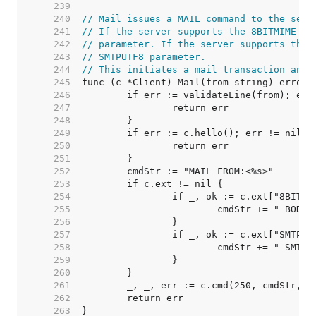
   239  
   240  
// Mail issues a MAIL command to the serv
   241  
// If the server supports the 8BITMIME ex
   242  
// parameter. If the server supports the 
   243  
// SMTPUTF8 parameter.
   244  
// This initiates a mail transaction and 
   245  
   246  
   247  
   248  
   249  
   250  
   251  
   252  
   253  
   254  
   255  
   256  
   257  
   258  
   259  
   260  
   261  
   262  
   263  