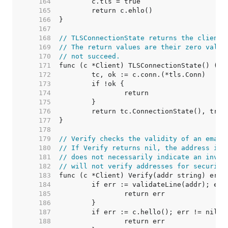
   164  
   165  
   166  
   167  
   168  
// TLSConnectionState returns the client'
   169  
// The return values are their zero value
   170  
// not succeed.
   171  
   172  
   173  
   174  
   175  
   176  
   177  
   178  
   179  
// Verify checks the validity of an email
   180  
// If Verify returns nil, the address is 
   181  
// does not necessarily indicate an inval
   182  
// will not verify addresses for security
   183  
   184  
   185  
   186  
   187  
   188  