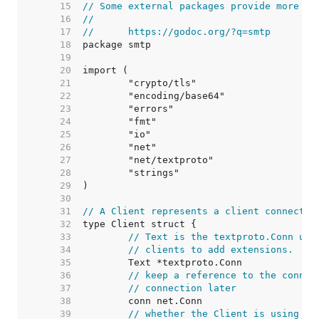
    15  
// Some external packages provide more fu
    16  
//
    17  
//	https://godoc.org/?q=smtp
    18  
    19  
    20  
    21  
    22  
    23  
    24  
    25  
    26  
    27  
    28  
    29  
    30  
    31  
// A Client represents a client connectio
    32  
    33  
// Text is the textproto.Conn use
    34  
// clients to add extensions.
    35  
    36  
// keep a reference to the connec
    37  
// connection later
    38  
    39  
// whether the Client is using TL