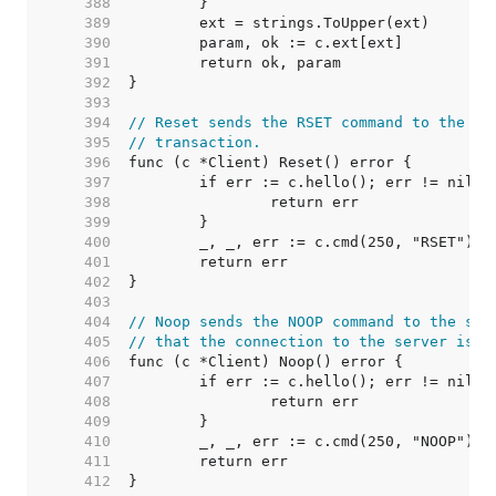
   388  
   389  
   390  
   391  
   392  
   393  
   394  
// Reset sends the RSET command to the se
   395  
// transaction.
   396  
   397  
   398  
   399  
   400  
   401  
   402  
   403  
   404  
// Noop sends the NOOP command to the ser
   405  
// that the connection to the server is o
   406  
   407  
   408  
   409  
   410  
   411  
   412  