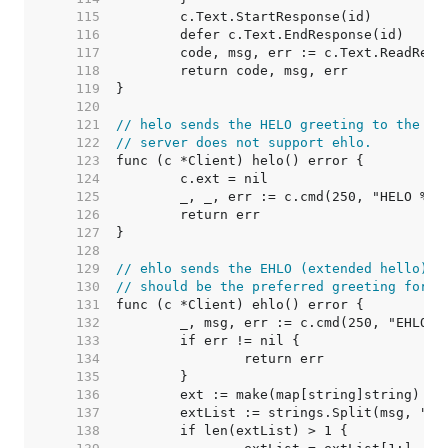
   115  
   116  
   117  
   118  
   119  
   120  
   121  
// helo sends the HELO greeting to the se
   122  
// server does not support ehlo.
   123  
   124  
   125  
   126  
   127  
   128  
   129  
// ehlo sends the EHLO (extended hello) g
   130  
// should be the preferred greeting for s
   131  
   132  
   133  
   134  
   135  
   136  
   137  
   138  