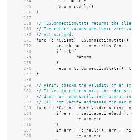
   164  
   165  
   166  
   167  
   168  
// TLSConnectionState returns the client'
   169  
// The return values are their zero value
   170  
// not succeed.
   171  
   172  
   173  
   174  
   175  
   176  
   177  
   178  
   179  
// Verify checks the validity of an email
   180  
// If Verify returns nil, the address is 
   181  
// does not necessarily indicate an inval
   182  
// will not verify addresses for security
   183  
   184  
   185  
   186  
   187  
   188  