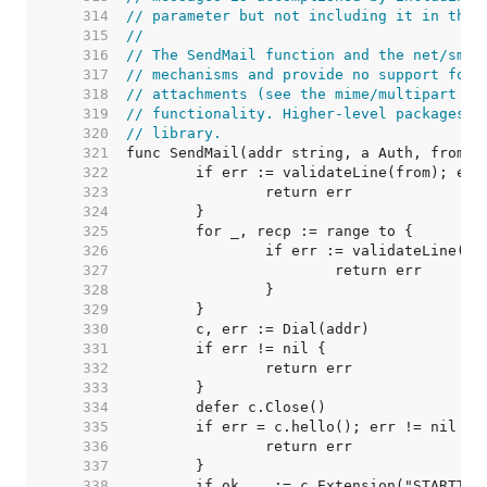
   314  
// parameter but not including it in the 
   315  
//
   316  
// The SendMail function and the net/smtp
   317  
// mechanisms and provide no support for 
   318  
// attachments (see the mime/multipart pa
   319  
// functionality. Higher-level packages e
   320  
// library.
   321  
   322  
   323  
   324  
   325  
   326  
   327  
   328  
   329  
   330  
   331  
   332  
   333  
   334  
   335  
   336  
   337  
   338  