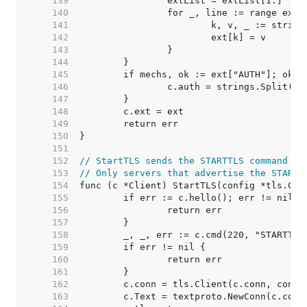
   139  
   140  
   141  
   142  
   143  
   144  
   145  
   146  
   147  
   148  
   149  
   150  
   151  
   152  
// StartTLS sends the STARTTLS command an
   153  
// Only servers that advertise the STARTT
   154  
   155  
   156  
   157  
   158  
   159  
   160  
   161  
   162  
   163  