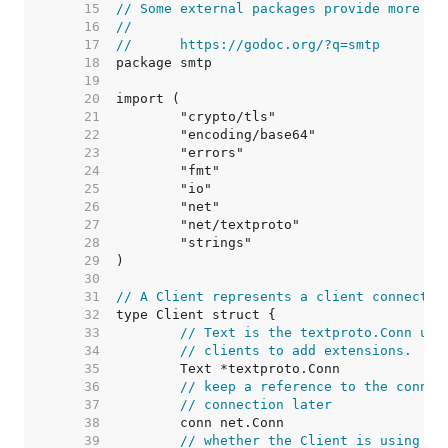
    15  
// Some external packages provide more fu
    16  
//
    17  
//	https://godoc.org/?q=smtp
    18  
    19  
    20  
    21  
    22  
    23  
    24  
    25  
    26  
    27  
    28  
    29  
    30  
    31  
// A Client represents a client connectio
    32  
    33  
// Text is the textproto.Conn use
    34  
// clients to add extensions.
    35  
    36  
// keep a reference to the connec
    37  
// connection later
    38  
    39  
// whether the Client is using TL