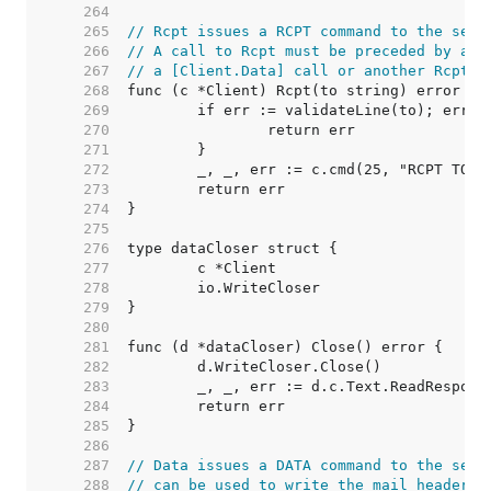
   264  
   265  
// Rcpt issues a RCPT command to the serv
   266  
// A call to Rcpt must be preceded by a c
   267  
// a [Client.Data] call or another Rcpt c
   268  
   269  
   270  
   271  
   272  
   273  
   274  
   275  
   276  
   277  
   278  
   279  
   280  
   281  
   282  
   283  
   284  
   285  
   286  
   287  
// Data issues a DATA command to the serv
   288  
// can be used to write the mail headers 