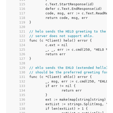
   115  
   116  
   117  
   118  
   119  
   120  
   121  
// helo sends the HELO greeting to the se
   122  
// server does not support ehlo.
   123  
   124  
   125  
   126  
   127  
   128  
   129  
// ehlo sends the EHLO (extended hello) g
   130  
// should be the preferred greeting for s
   131  
   132  
   133  
   134  
   135  
   136  
   137  
   138  