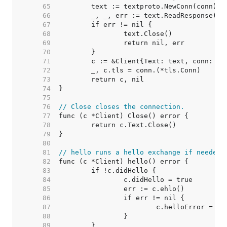
    65  
    66  
    67  
    68  
    69  
    70  
    71  
    72  
    73  
    74  
    75  
    76  
// Close closes the connection.
    77  
    78  
    79  
    80  
    81  
// hello runs a hello exchange if needed.
    82  
    83  
    84  
    85  
    86  
    87  
    88  
    89  