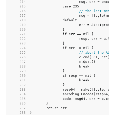
   214  
   215  
   216  
// the last messa
   217  
   218  
   219  
   220  
   221  
   222  
   223  
   224  
   225  
// abort the AUTH
   226  
   227  
   228  
   229  
   230  
   231  
   232  
   233  
   234  
   235  
   236  
   237  
   238  