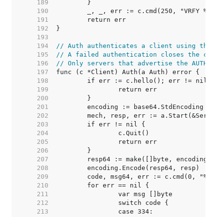
   189  
   190  
   191  
   192  
   193  
   194  
// Auth authenticates a client using the 
   195  
// A failed authentication closes the con
   196  
// Only servers that advertise the AUTH e
   197  
   198  
   199  
   200  
   201  
   202  
   203  
   204  
   205  
   206  
   207  
   208  
   209  
   210  
   211  
   212  
   213  