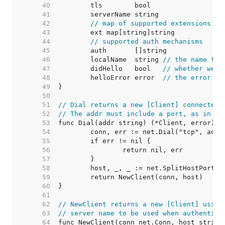
    40  
    41  
    42  
// map of supported extensions
    43  
    44  
// supported auth mechanisms
    45  
    46  
	localName  string 
// the name to 
    47  
	didHello   bool   
// whether we'v
    48  
	helloError error  
// the error fr
    49  
    50  
    51  
// Dial returns a new [Client] connected 
    52  
// The addr must include a port, as in "m
    53  
    54  
    55  
    56  
    57  
    58  
    59  
    60  
    61  
    62  
// NewClient returns a new [Client] using
    63  
// server name to be used when authentica
    64  