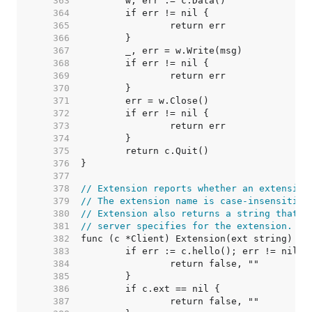
   363  
   364  
   365  
   366  
   367  
   368  
   369  
   370  
   371  
   372  
   373  
   374  
   375  
   376  
   377  
   378  
// Extension reports whether an extension
   379  
// The extension name is case-insensitive
   380  
// Extension also returns a string that c
   381  
// server specifies for the extension.
   382  
   383  
   384  
   385  
   386  
   387  