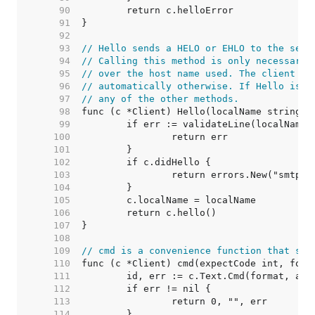
    90  
    91  
    92  
    93  
// Hello sends a HELO or EHLO to the serv
    94  
// Calling this method is only necessary 
    95  
// over the host name used. The client wi
    96  
// automatically otherwise. If Hello is c
    97  
// any of the other methods.
    98  
    99  
   100  
   101  
   102  
   103  
   104  
   105  
   106  
   107  
   108  
   109  
// cmd is a convenience function that sen
   110  
   111  
   112  
   113  
   114  