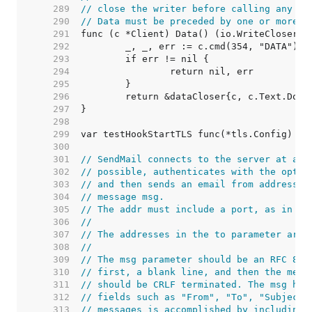
   289  
// close the writer before calling any mo
   290  
// Data must be preceded by one or more c
   291  
   292  
   293  
   294  
   295  
   296  
   297  
   298  
   299  
var testHookStartTLS func(*tls.Config) 
//
   300  
   301  
// SendMail connects to the server at add
   302  
// possible, authenticates with the optio
   303  
// and then sends an email from address f
   304  
// message msg.
   305  
// The addr must include a port, as in "m
   306  
//
   307  
// The addresses in the to parameter are 
   308  
//
   309  
// The msg parameter should be an RFC 822
   310  
// first, a blank line, and then the mess
   311  
// should be CRLF terminated. The msg hea
   312  
// fields such as "From", "To", "Subject"
   313  
// messages is accomplished by including 