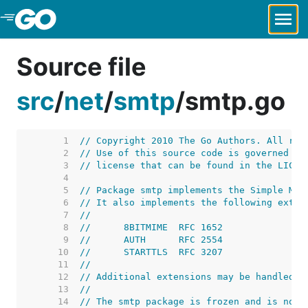
Skip to Main Content
Source file
src
/
net
/
smtp
/
smtp.go
     1  
// Copyright 2010 The Go Authors. All rig
     2  
// Use of this source code is governed by
     3  
// license that can be found in the LICEN
     4  
     5  
// Package smtp implements the Simple Mai
     6  
// It also implements the following exten
     7  
//
     8  
//	8BITMIME  RFC 1652
     9  
//	AUTH      RFC 2554
    10  
//	STARTTLS  RFC 3207
    11  
//
    12  
// Additional extensions may be handled b
    13  
//
    14  
// The smtp package is frozen and is not 