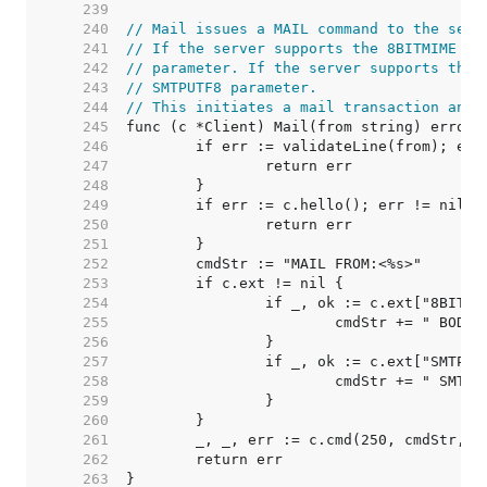
   239  
   240  
// Mail issues a MAIL command to the serv
   241  
// If the server supports the 8BITMIME ex
   242  
// parameter. If the server supports the 
   243  
// SMTPUTF8 parameter.
   244  
// This initiates a mail transaction and 
   245  
   246  
   247  
   248  
   249  
   250  
   251  
   252  
   253  
   254  
   255  
   256  
   257  
   258  
   259  
   260  
   261  
   262  
   263  