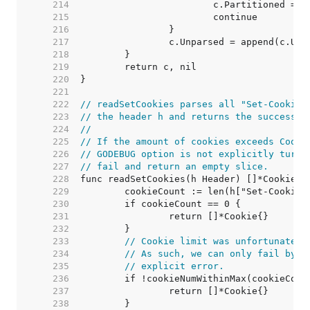
   214  
   215  
   216  
   217  
   218  
   219  
   220  
   221  
   222  
// readSetCookies parses all "Set-Cookie"
   223  
// the header h and returns the successfu
   224  
//
   225  
// If the amount of cookies exceeds Cooki
   226  
// GODEBUG option is not explicitly turne
   227  
// fail and return an empty slice.
   228  
   229  
   230  
   231  
   232  
   233  
// Cookie limit was unfortunately
   234  
// As such, we can only fail by r
   235  
// explicit error.
   236  
   237  
   238  