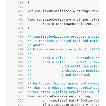
   488  
   489  
   490  
   491  
   492  
   493  
   494  
   495  
   496  
// sanitizeCookieValue produces a suitabl
   497  
// It receives a quoted bool indicating w
   498  
// quoted.
   499  
// https://tools.ietf.org/html/rfc6265#se
   500  
//
   501  
//	cookie-value      = *cookie-octe
   502  
//	cookie-octet      = %x21 / %x23-
   503  
//	          ; US-ASCII characters 
   504  
//	          ; whitespace DQUOTE, c
   505  
//	          ; and backslash
   506  
//
   507  
// We loosen this as spaces and commas ar
   508  
// thus we produce a quoted cookie-value 
   509  
// See https://golang.org/issue/7243 for 
   510  
   511  
   512  