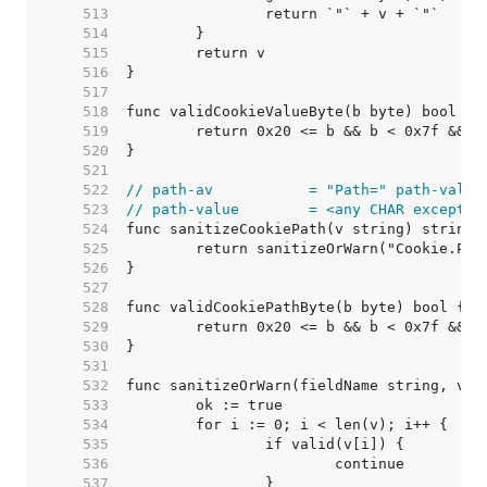
   513  
   514  
   515  
   516  
   517  
   518  
   519  
   520  
   521  
   522  
// path-av           = "Path=" path-value
   523  
// path-value        = <any CHAR except C
   524  
   525  
   526  
   527  
   528  
   529  
   530  
   531  
   532  
   533  
   534  
   535  
   536  
   537  