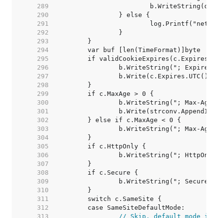
   289  
   290  
   291  
   292  
   293  
   294  
   295  
   296  
   297  
   298  
   299  
   300  
   301  
   302  
   303  
   304  
   305  
   306  
   307  
   308  
   309  
   310  
   311  
   312  
   313  
// Skip, default mode is 