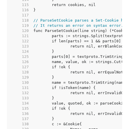
   115  
   116  
   117  
   118  
// ParseSetCookie parses a Set-Cookie hea
   119  
// It returns an error on syntax error.
   120  
   121  
   122  
   123  
   124  
   125  
   126  
   127  
   128  
   129  
   130  
   131  
   132  
   133  
   134  
   135  
   136  
   137  
   138  