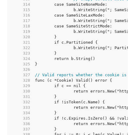
   314  
   315  
   316  
   317  
   318  
   319  
   320  
   321  
   322  
   323  
   324  
   325  
   326  
   327  
// Valid reports whether the cookie is va
   328  
   329  
   330  
   331  
   332  
   333  
   334  
   335  
   336  
   337  
   338  