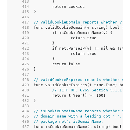
   413  
   414  
   415  
   416  
   417  
// validCookieDomain reports whether v is
   418  
   419  
   420  
   421  
   422  
   423  
   424  
   425  
   426  
   427  
   428  
// validCookieExpires reports whether v i
   429  
   430  
// IETF RFC 6265 Section 5.1.1.5,
   431  
   432  
   433  
   434  
// isCookieDomainName reports whether s i
   435  
// domain name with a leading dot '.'.  I
   436  
// package net's isDomainName.
   437  