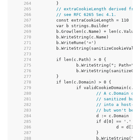
   264  
   265  
// extraCookieLength derived from
   266  
// see RFC 6265 Sec 4.1.
   267  
   268  
   269  
   270  
   271  
   272  
   273  
   274  
   275  
   276  
   277  
   278  
   279  
   280  
// A c.Domain con
   281  
// sanitized but 
   282  
// into a host-on
   283  
// but won't be s
   284  
   285  
   286  
   287  
   288  