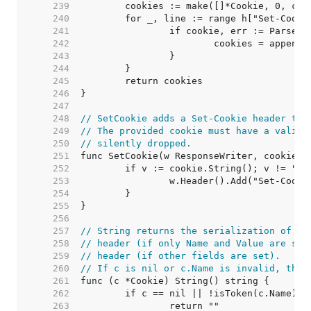
   239  
   240  
   241  
   242  
   243  
   244  
   245  
   246  
   247  
   248  
// SetCookie adds a Set-Cookie header to 
   249  
// The provided cookie must have a valid 
   250  
// silently dropped.
   251  
   252  
   253  
   254  
   255  
   256  
   257  
// String returns the serialization of th
   258  
// header (if only Name and Value are set
   259  
// header (if other fields are set).
   260  
// If c is nil or c.Name is invalid, the 
   261  
   262  
   263  