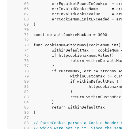
    65  
    66  
    67  
    68  
    69  
    70  
    71  
    72  
    73  
    74  
    75  
    76  
    77  
    78  
    79  
    80  
    81  
    82  
    83  
    84  
    85  
    86  
    87  
    88  
// ParseCookie parses a Cookie header val
    89  
// which were set in it. Since the same c