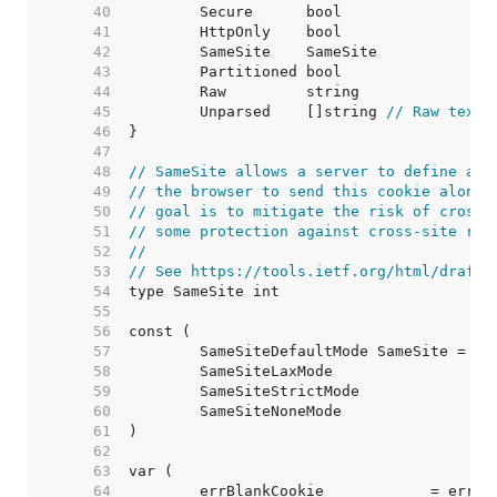
    40  
    41  
    42  
    43  
    44  
    45  
	Unparsed    []string 
// Raw text 
    46  
    47  
    48  
// SameSite allows a server to define a c
    49  
// the browser to send this cookie along 
    50  
// goal is to mitigate the risk of cross-
    51  
// some protection against cross-site req
    52  
//
    53  
// See https://tools.ietf.org/html/draft-
    54  
    55  
    56  
    57  
    58  
    59  
    60  
    61  
    62  
    63  
    64  