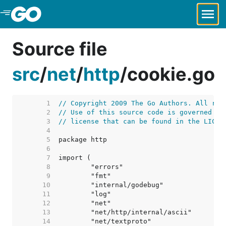
Skip to Main Content
Source file
src
/
net
/
http
/
cookie.go
     1  
// Copyright 2009 The Go Authors. All rig
     2  
// Use of this source code is governed by
     3  
// license that can be found in the LICEN
     4  
     5  
     6  
     7  
     8  
     9  
    10  
    11  
    12  
    13  
    14  