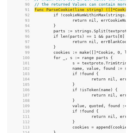
    90  
// the returned Values can contain more t
    91  
func ParseCookie(line string) ([]*Cookie,
    92  
    93  
    94  
    95  
    96  
    97  
    98  
    99  
   100  
   101  
   102  
   103  
   104  
   105  
   106  
   107  
   108  
   109  
   110  
   111  
   112  
   113  
   114  