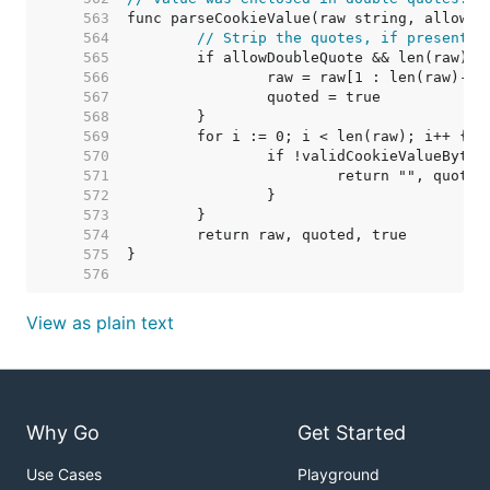
   563  
   564  
// Strip the quotes, if present.
   565  
   566  
   567  
   568  
   569  
   570  
   571  
   572  
   573  
   574  
   575  
   576  
View as plain text
Why Go
Get Started
Use Cases
Playground