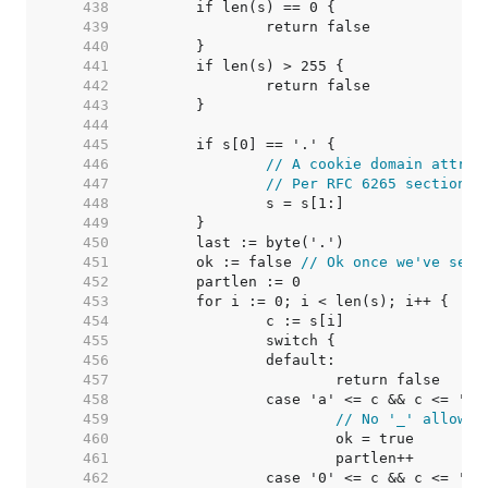
   438  
   439  
   440  
   441  
   442  
   443  
   444  
   445  
   446  
// A cookie domain attrib
   447  
// Per RFC 6265 section 5
   448  
   449  
   450  
   451  
	ok := false 
// Ok once we've seen
   452  
   453  
   454  
   455  
   456  
   457  
   458  
   459  
// No '_' allowed
   460  
   461  
   462  