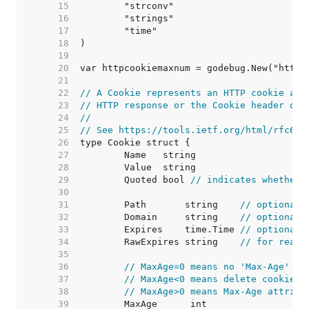
    15  
    16  
    17  
    18  
    19  
    20  
    21  
    22  
// A Cookie represents an HTTP cookie as 
    23  
// HTTP response or the Cookie header of 
    24  
//
    25  
// See https://tools.ietf.org/html/rfc626
    26  
    27  
    28  
    29  
	Quoted bool 
// indicates whether 
    30  
    31  
	Path       string    
// optional
    32  
	Domain     string    
// optional
    33  
	Expires    time.Time 
// optional
    34  
	RawExpires string    
// for readi
    35  
    36  
// MaxAge=0 means no 'Max-Age' at
    37  
// MaxAge<0 means delete cookie n
    38  
// MaxAge>0 means Max-Age attribu
    39  