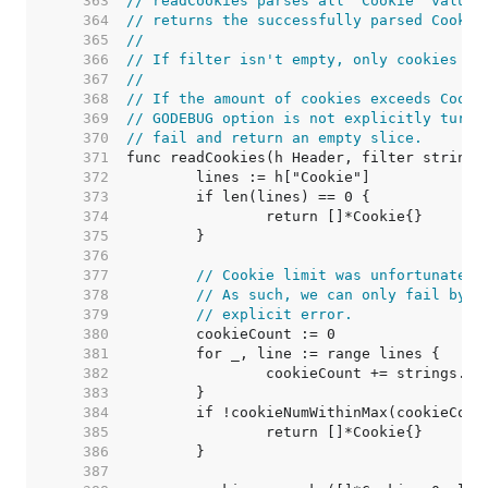
   363  
// readCookies parses all "Cookie" values
   364  
// returns the successfully parsed Cookie
   365  
//
   366  
// If filter isn't empty, only cookies of
   367  
//
   368  
// If the amount of cookies exceeds Cooki
   369  
// GODEBUG option is not explicitly turne
   370  
// fail and return an empty slice.
   371  
   372  
   373  
   374  
   375  
   376  
   377  
// Cookie limit was unfortunately
   378  
// As such, we can only fail by r
   379  
// explicit error.
   380  
   381  
   382  
   383  
   384  
   385  
   386  
   387  