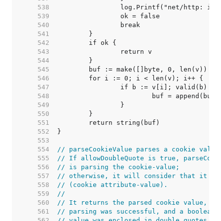
   538  
   539  
   540  
   541  
   542  
   543  
   544  
   545  
   546  
   547  
   548  
   549  
   550  
   551  
   552  
   553  
   554  
// parseCookieValue parses a cookie value
   555  
// If allowDoubleQuote is true, parseCook
   556  
// is parsing the cookie-value;
   557  
// otherwise, it will consider that it is
   558  
// (cookie attribute-value).
   559  
//
   560  
// It returns the parsed cookie value, a 
   561  
// parsing was successful, and a boolean 
   562  
// value was enclosed in double quotes.