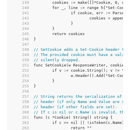
   239  
   240  
   241  
   242  
   243  
   244  
   245  
   246  
   247  
   248  
// SetCookie adds a Set-Cookie header to 
   249  
// The provided cookie must have a valid 
   250  
// silently dropped.
   251  
   252  
   253  
   254  
   255  
   256  
   257  
// String returns the serialization of th
   258  
// header (if only Name and Value are set
   259  
// header (if other fields are set).
   260  
// If c is nil or c.Name is invalid, the 
   261  
   262  
   263  