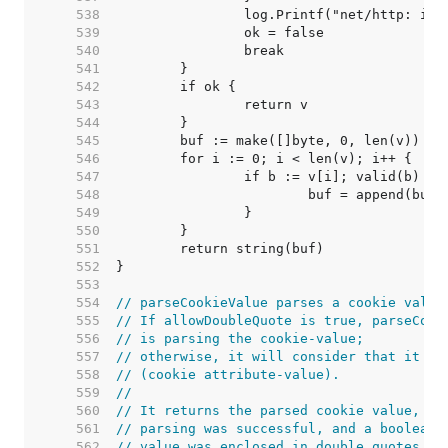
   538  
   539  
   540  
   541  
   542  
   543  
   544  
   545  
   546  
   547  
   548  
   549  
   550  
   551  
   552  
   553  
   554  
// parseCookieValue parses a cookie value
   555  
// If allowDoubleQuote is true, parseCook
   556  
// is parsing the cookie-value;
   557  
// otherwise, it will consider that it is
   558  
// (cookie attribute-value).
   559  
//
   560  
// It returns the parsed cookie value, a 
   561  
// parsing was successful, and a boolean 
   562  
// value was enclosed in double quotes.