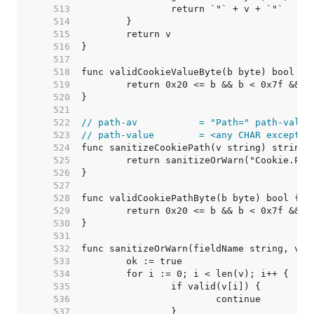
   513  
   514  
   515  
   516  
   517  
   518  
   519  
   520  
   521  
   522  
// path-av           = "Path=" path-value
   523  
// path-value        = <any CHAR except C
   524  
   525  
   526  
   527  
   528  
   529  
   530  
   531  
   532  
   533  
   534  
   535  
   536  
   537  