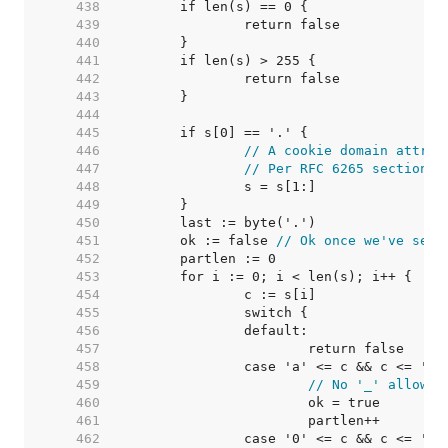
   438  
   439  
   440  
   441  
   442  
   443  
   444  
   445  
   446  
// A cookie domain attrib
   447  
// Per RFC 6265 section 5
   448  
   449  
   450  
   451  
	ok := false 
// Ok once we've seen
   452  
   453  
   454  
   455  
   456  
   457  
   458  
   459  
// No '_' allowed
   460  
   461  
   462  