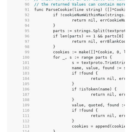
    90  
// the returned Values can contain more t
    91  
    92  
    93  
    94  
    95  
    96  
    97  
    98  
    99  
   100  
   101  
   102  
   103  
   104  
   105  
   106  
   107  
   108  
   109  
   110  
   111  
   112  
   113  
   114  