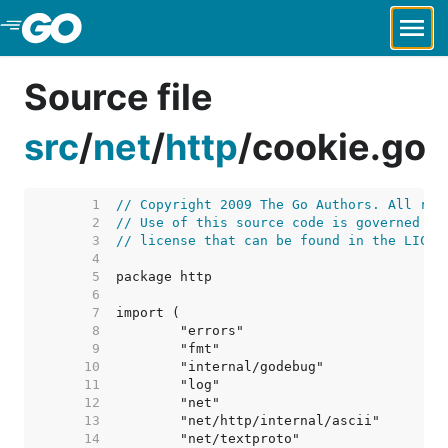
Skip to Main Content
Source file
src
/
net
/
http
/
cookie.go
     1  
// Copyright 2009 The Go Authors. All rig
     2  
// Use of this source code is governed by
     3  
// license that can be found in the LICEN
     4  
     5  
     6  
     7  
     8  
     9  
    10  
    11  
    12  
    13  
    14  