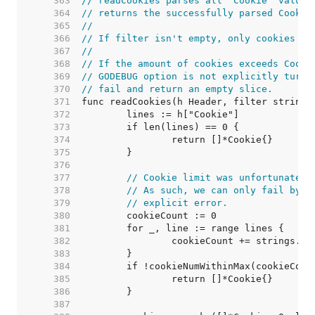
   363  
// readCookies parses all "Cookie" values
   364  
// returns the successfully parsed Cookie
   365  
//
   366  
// If filter isn't empty, only cookies of
   367  
//
   368  
// If the amount of cookies exceeds Cooki
   369  
// GODEBUG option is not explicitly turne
   370  
// fail and return an empty slice.
   371  
   372  
   373  
   374  
   375  
   376  
   377  
// Cookie limit was unfortunately
   378  
// As such, we can only fail by r
   379  
// explicit error.
   380  
   381  
   382  
   383  
   384  
   385  
   386  
   387  