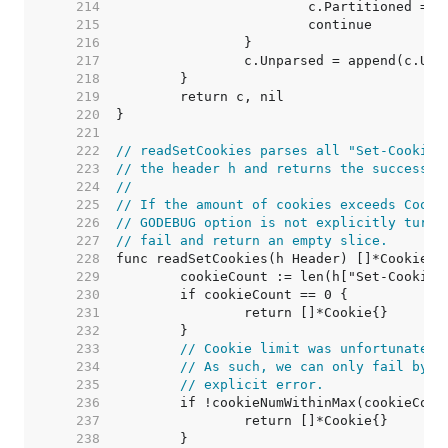
   214  
   215  
   216  
   217  
   218  
   219  
   220  
   221  
   222  
// readSetCookies parses all "Set-Cookie"
   223  
// the header h and returns the successfu
   224  
//
   225  
// If the amount of cookies exceeds Cooki
   226  
// GODEBUG option is not explicitly turne
   227  
// fail and return an empty slice.
   228  
   229  
   230  
   231  
   232  
   233  
// Cookie limit was unfortunately
   234  
// As such, we can only fail by r
   235  
// explicit error.
   236  
   237  
   238  