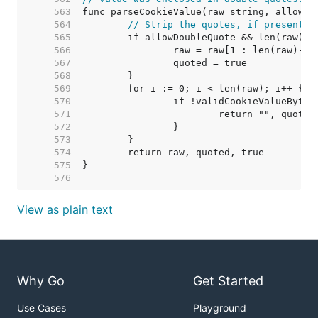
   563  
   564  
// Strip the quotes, if present.
   565  
   566  
   567  
   568  
   569  
   570  
   571  
   572  
   573  
   574  
   575  
   576  
View as plain text
Why Go
Get Started
Use Cases
Playground