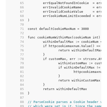
    65  
    66  
    67  
    68  
    69  
    70  
    71  
    72  
    73  
    74  
    75  
    76  
    77  
    78  
    79  
    80  
    81  
    82  
    83  
    84  
    85  
    86  
    87  
    88  
// ParseCookie parses a Cookie header val
    89  
// which were set in it. Since the same c