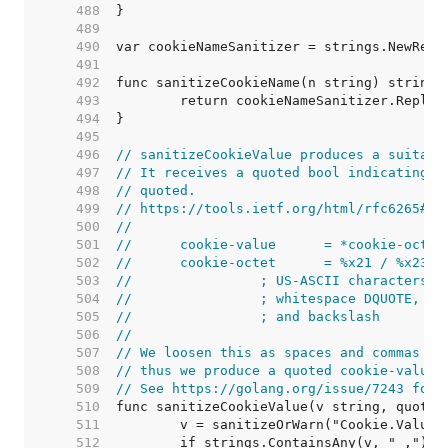
   488  
   489  
   490  
   491  
   492  
   493  
   494  
   495  
   496  
// sanitizeCookieValue produces a suitabl
   497  
// It receives a quoted bool indicating w
   498  
// quoted.
   499  
// https://tools.ietf.org/html/rfc6265#se
   500  
//
   501  
//	cookie-value      = *cookie-octe
   502  
//	cookie-octet      = %x21 / %x23-
   503  
//	          ; US-ASCII characters 
   504  
//	          ; whitespace DQUOTE, c
   505  
//	          ; and backslash
   506  
//
   507  
// We loosen this as spaces and commas ar
   508  
// thus we produce a quoted cookie-value 
   509  
// See https://golang.org/issue/7243 for 
   510  
   511  
   512  