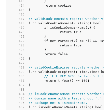
   413  
   414  
   415  
   416  
   417  
// validCookieDomain reports whether v is
   418  
   419  
   420  
   421  
   422  
   423  
   424  
   425  
   426  
   427  
   428  
// validCookieExpires reports whether v i
   429  
   430  
// IETF RFC 6265 Section 5.1.1.5,
   431  
   432  
   433  
   434  
// isCookieDomainName reports whether s i
   435  
// domain name with a leading dot '.'.  I
   436  
// package net's isDomainName.
   437  