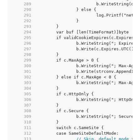
   289  
   290  
   291  
   292  
   293  
   294  
   295  
   296  
   297  
   298  
   299  
   300  
   301  
   302  
   303  
   304  
   305  
   306  
   307  
   308  
   309  
   310  
   311  
   312  
   313  
// Skip, default mode is 