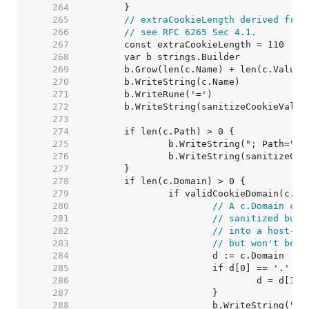
   264  
   265  
// extraCookieLength derived from
   266  
// see RFC 6265 Sec 4.1.
   267  
   268  
   269  
   270  
   271  
   272  
   273  
   274  
   275  
   276  
   277  
   278  
   279  
   280  
// A c.Domain con
   281  
// sanitized but 
   282  
// into a host-on
   283  
// but won't be s
   284  
   285  
   286  
   287  
   288  