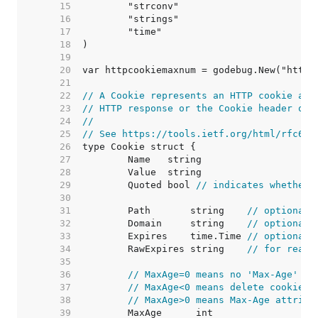
    15  
    16  
    17  
    18  
    19  
    20  
    21  
    22  
// A Cookie represents an HTTP cookie as 
    23  
// HTTP response or the Cookie header of 
    24  
//
    25  
// See https://tools.ietf.org/html/rfc626
    26  
    27  
    28  
    29  
	Quoted bool 
// indicates whether 
    30  
    31  
	Path       string    
// optional
    32  
	Domain     string    
// optional
    33  
	Expires    time.Time 
// optional
    34  
	RawExpires string    
// for readi
    35  
    36  
// MaxAge=0 means no 'Max-Age' at
    37  
// MaxAge<0 means delete cookie n
    38  
// MaxAge>0 means Max-Age attribu
    39  