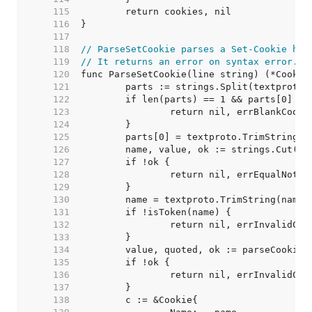
   115  
   116  
   117  
   118  
// ParseSetCookie parses a Set-Cookie hea
   119  
// It returns an error on syntax error.
   120  
   121  
   122  
   123  
   124  
   125  
   126  
   127  
   128  
   129  
   130  
   131  
   132  
   133  
   134  
   135  
   136  
   137  
   138  