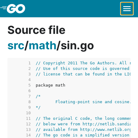
Skip to Main Content
Source file
src
/
math
/
sin.go
     1  
// Copyright 2011 The Go Authors. All rig
     2  
// Use of this source code is governed by
     3  
// license that can be found in the LICEN
     4  
     5  
     6  
     7  
     8  
     9  
*/
    10  
    11  
// The original C code, the long comment,
    12  
// below were from http://netlib.sandia.g
    13  
// available from http://www.netlib.org/c
    14  
// The go code is a simplified version of