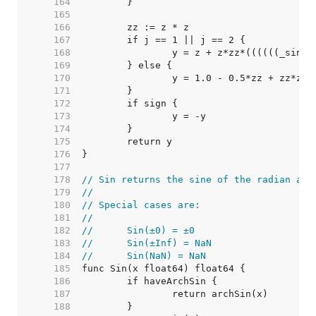
   164  
   165  
   166  
   167  
   168  
   169  
   170  
   171  
   172  
   173  
   174  
   175  
   176  
   177  
   178  
// Sin returns the sine of the radian arg
   179  
//
   180  
// Special cases are:
   181  
//
   182  
//	Sin(±0) = ±0
   183  
//	Sin(±Inf) = NaN
   184  
//	Sin(NaN) = NaN
   185  
   186  
   187  
   188  