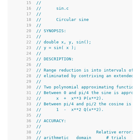
    15  
//
    16  
//      sin.c
    17  
//
    18  
//      Circular sine
    19  
//
    20  
// SYNOPSIS:
    21  
//
    22  
// double x, y, sin();
    23  
// y = sin( x );
    24  
//
    25  
// DESCRIPTION:
    26  
//
    27  
// Range reduction is into intervals of p
    28  
// eliminated by contriving an extended p
    29  
//
    30  
// Two polynomial approximating functions
    31  
// Between 0 and pi/4 the sine is approxi
    32  
//      x  +  x**3 P(x**2).
    33  
// Between pi/4 and pi/2 the cosine is re
    34  
//      1  -  x**2 Q(x**2).
    35  
//
    36  
// ACCURACY:
    37  
//
    38  
//                      Relative error:
    39  
// arithmetic   domain      # trials     