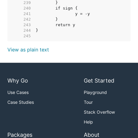
   239  
   240  
   241  
   242  
   243  
   244  
   245  
View as plain text
Why Go
Get Started
Use Cases
Playground
Case Studies
Tour
Stack Overflow
Help
Packages
About