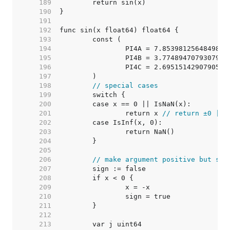
   189  
   190  
   191  
   192  
   193  
   194  
		PI4A = 7.8539812564849853
   195  
		PI4B = 3.7748947079307981
   196  
		PI4C = 2.6951514290790595
   197  
   198  
// special cases
   199  
   200  
   201  
		return x 
// return ±0 || 
   202  
   203  
   204  
   205  
   206  
// make argument positive but sav
   207  
   208  
   209  
   210  
   211  
   212  
   213  