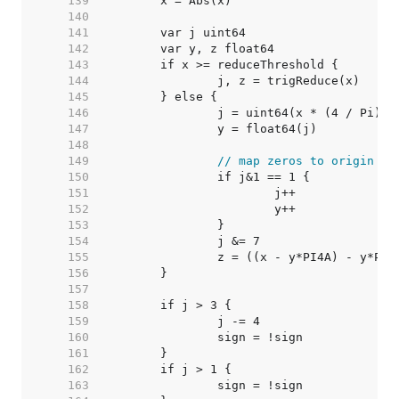
   139  
   140  
   141  
   142  
   143  
   144  
   145  
   146  
		j = uint64(x * (4 / Pi)) 
   147  
		y = float64(j)           
   148  
   149  
// map zeros to origin
   150  
   151  
   152  
   153  
   154  
		j &= 7                  
   155  
		z = ((x - y*PI4A) - y*PI
   156  
   157  
   158  
   159  
   160  
   161  
   162  
   163  