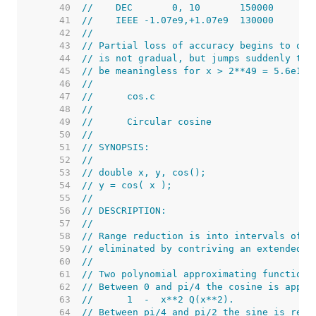
    40  
//    DEC       0, 10       150000       
    41  
//    IEEE -1.07e9,+1.07e9  130000       
    42  
//
    43  
// Partial loss of accuracy begins to occ
    44  
// is not gradual, but jumps suddenly to 
    45  
// be meaningless for x > 2**49 = 5.6e14.
    46  
//
    47  
//      cos.c
    48  
//
    49  
//      Circular cosine
    50  
//
    51  
// SYNOPSIS:
    52  
//
    53  
// double x, y, cos();
    54  
// y = cos( x );
    55  
//
    56  
// DESCRIPTION:
    57  
//
    58  
// Range reduction is into intervals of p
    59  
// eliminated by contriving an extended p
    60  
//
    61  
// Two polynomial approximating functions
    62  
// Between 0 and pi/4 the cosine is appro
    63  
//      1  -  x**2 Q(x**2).
    64  
// Between pi/4 and pi/2 the sine is repr