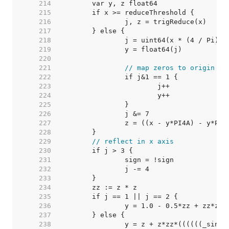
   214  
   215  
   216  
   217  
   218  
		j = uint64(x * (4 / Pi)) 
   219  
		y = float64(j)           
   220  
   221  
// map zeros to origin
   222  
   223  
   224  
   225  
   226  
		j &= 7                  
   227  
		z = ((x - y*PI4A) - y*PI
   228  
   229  
// reflect in x axis
   230  
   231  
   232  
   233  
   234  
   235  
   236  
   237  
   238  