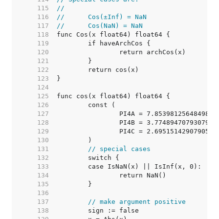
   115  
//
   116  
//	Cos(±Inf) = NaN
   117  
//	Cos(NaN) = NaN
   118  
   119  
   120  
   121  
   122  
   123  
   124  
   125  
   126  
   127  
		PI4A = 7.8539812564849853
   128  
		PI4B = 3.7748947079307981
   129  
		PI4C = 2.6951514290790595
   130  
   131  
// special cases
   132  
   133  
   134  
   135  
   136  
   137  
// make argument positive
   138  