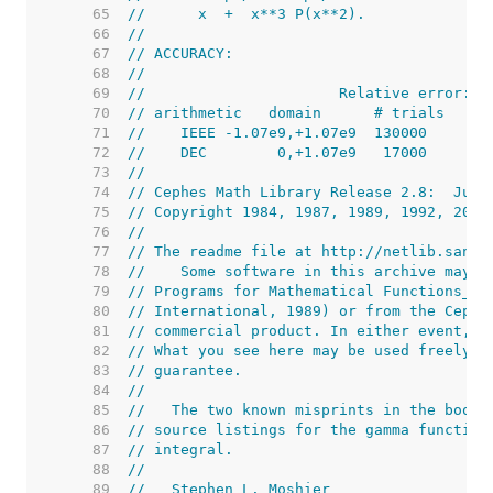
    65  
//      x  +  x**3 P(x**2).
    66  
//
    67  
// ACCURACY:
    68  
//
    69  
//                      Relative error:
    70  
// arithmetic   domain      # trials     
    71  
//    IEEE -1.07e9,+1.07e9  130000       
    72  
//    DEC        0,+1.07e9   17000       
    73  
//
    74  
// Cephes Math Library Release 2.8:  June
    75  
// Copyright 1984, 1987, 1989, 1992, 2000
    76  
//
    77  
// The readme file at http://netlib.sandi
    78  
//    Some software in this archive may b
    79  
// Programs for Mathematical Functions_ (
    80  
// International, 1989) or from the Cephe
    81  
// commercial product. In either event, i
    82  
// What you see here may be used freely b
    83  
// guarantee.
    84  
//
    85  
//   The two known misprints in the book 
    86  
// source listings for the gamma function
    87  
// integral.
    88  
//
    89  
//   Stephen L. Moshier