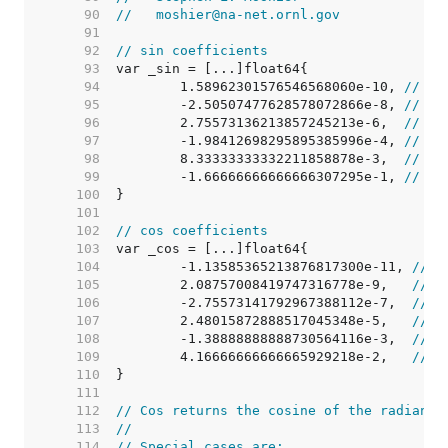
    90  
//   moshier@na-net.ornl.gov
    91  
    92  
// sin coefficients
    93  
    94  
	1.58962301576546568060e-10, 
// 0x
    95  
	-2.50507477628578072866e-8, 
// 0x
    96  
	2.75573136213857245213e-6,  
// 0x
    97  
	-1.98412698295895385996e-4, 
// 0x
    98  
	8.33333333332211858878e-3,  
// 0x
    99  
	-1.66666666666666307295e-1, 
// 0x
   100  
   101  
   102  
// cos coefficients
   103  
   104  
	-1.13585365213876817300e-11, 
// 0
   105  
	2.08757008419747316778e-9,   
// 0
   106  
	-2.75573141792967388112e-7,  
// 0
   107  
	2.48015872888517045348e-5,   
// 0
   108  
	-1.38888888888730564116e-3,  
// 0
   109  
	4.16666666666665929218e-2,   
// 0
   110  
   111  
   112  
// Cos returns the cosine of the radian a
   113  
//
   114  
// Special cases are: