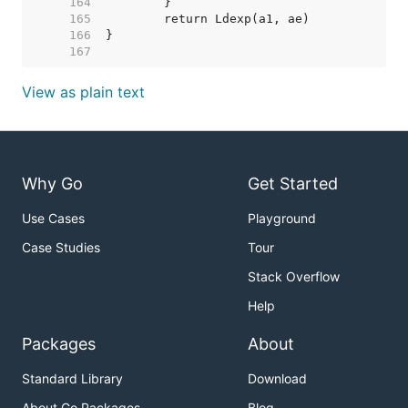
   164  
   165  
   166  
   167  
View as plain text
Why Go
Get Started
Use Cases
Playground
Case Studies
Tour
Stack Overflow
Help
Packages
About
Standard Library
Download
About Go Packages
Blog