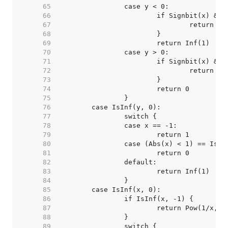
    65  
    66  
    67  
    68  
    69  
    70  
    71  
    72  
    73  
    74  
    75  
    76  
    77  
    78  
    79  
    80  
    81  
    82  
    83  
    84  
    85  
    86  
    87  
			return Pow(1/x, -
    88  
    89  