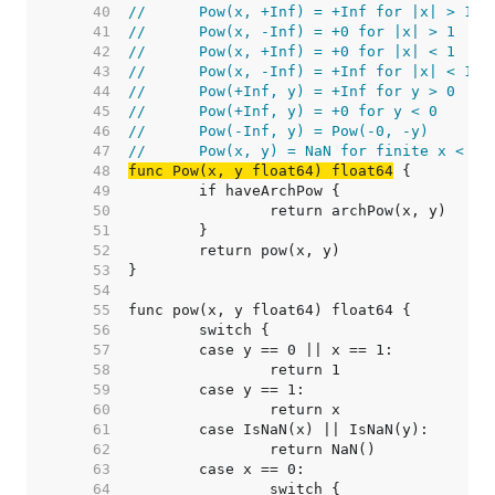
    40  
//	Pow(x, +Inf) = +Inf for |x| > 1
    41  
//	Pow(x, -Inf) = +0 for |x| > 1
    42  
//	Pow(x, +Inf) = +0 for |x| < 1
    43  
//	Pow(x, -Inf) = +Inf for |x| < 1
    44  
//	Pow(+Inf, y) = +Inf for y > 0
    45  
//	Pow(+Inf, y) = +0 for y < 0
    46  
//	Pow(-Inf, y) = Pow(-0, -y)
    47  
//	Pow(x, y) = NaN for finite x < 0
    48  
func Pow(x, y float64) float64
    49  
    50  
    51  
    52  
    53  
    54  
    55  
    56  
    57  
    58  
    59  
    60  
    61  
    62  
    63  
    64  