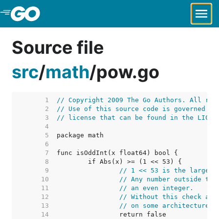
Skip to Main Content
Source file
src
/
math
/
pow.go
     1  
// Copyright 2009 The Go Authors. All rig
     2  
// Use of this source code is governed by
     3  
// license that can be found in the LICEN
     4  
     5  
     6  
     7  
     8  
     9  
// 1 << 53 is the largest
    10  
// Any number outside thi
    11  
// an even integer.
    12  
// Without this check and
    13  
// on some architectures 
    14  