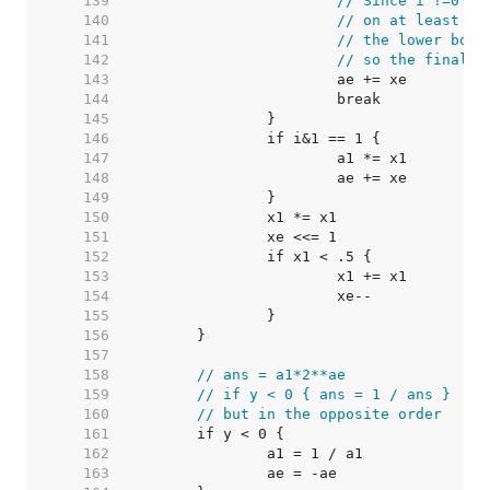
   139  
// Since i !=0 it
   140  
// on at least on
   141  
// the lower boun
   142  
// so the final c
   143  
   144  
   145  
   146  
   147  
   148  
   149  
   150  
   151  
   152  
   153  
   154  
   155  
   156  
   157  
   158  
// ans = a1*2**ae
   159  
// if y < 0 { ans = 1 / ans }
   160  
// but in the opposite order
   161  
   162  
   163  