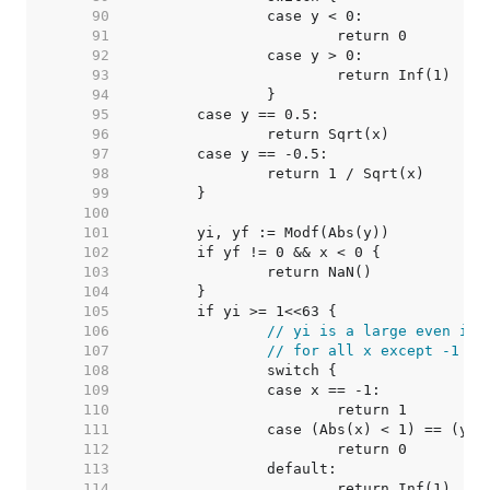
    90  
    91  
    92  
    93  
    94  
    95  
    96  
    97  
    98  
    99  
   100  
   101  
   102  
   103  
   104  
   105  
   106  
// yi is a large even int
   107  
// for all x except -1 (x
   108  
   109  
   110  
   111  
   112  
   113  
   114  