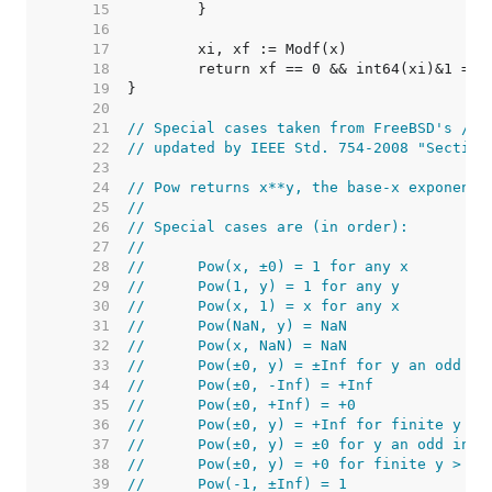
    15  
    16  
    17  
    18  
    19  
    20  
    21  
// Special cases taken from FreeBSD's /us
    22  
// updated by IEEE Std. 754-2008 "Section
    23  
    24  
// Pow returns x**y, the base-x exponenti
    25  
//
    26  
// Special cases are (in order):
    27  
//
    28  
//	Pow(x, ±0) = 1 for any x
    29  
//	Pow(1, y) = 1 for any y
    30  
//	Pow(x, 1) = x for any x
    31  
//	Pow(NaN, y) = NaN
    32  
//	Pow(x, NaN) = NaN
    33  
//	Pow(±0, y) = ±Inf for y an odd i
    34  
//	Pow(±0, -Inf) = +Inf
    35  
//	Pow(±0, +Inf) = +0
    36  
//	Pow(±0, y) = +Inf for finite y <
    37  
//	Pow(±0, y) = ±0 for y an odd inte
    38  
//	Pow(±0, y) = +0 for finite y > 0
    39  
//	Pow(-1, ±Inf) = 1