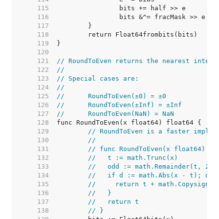
   115  
   116  
   117  
   118  
   119  
   120  
   121  
// RoundToEven returns the nearest intege
   122  
//
   123  
// Special cases are:
   124  
//
   125  
//	RoundToEven(±0) = ±0
   126  
//	RoundToEven(±Inf) = ±Inf
   127  
//	RoundToEven(NaN) = NaN
   128  
   129  
// RoundToEven is a faster implem
   130  
//
   131  
// func RoundToEven(x float64) fl
   132  
//   t := math.Trunc(x)
   133  
//   odd := math.Remainder(t, 2) 
   134  
//   if d := math.Abs(x - t); d >
   135  
//     return t + math.Copysign(1
   136  
//   }
   137  
//   return t
   138  
// }