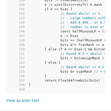
   139  
   140  
   141  
   142  
// Round abs(x) >= 1.
   143  
// - Large numbers withou
   144  
// - Add 0.499.. or 0.5 b
   145  
//   number is even or od
   146  
   147  
   148  
   149  
   150  
   151  
// Round 0.5 < abs(x) < 1
   152  
		bits = bits&signMask | uv
   153  
   154  
// Round abs(x) <= 0.5 in
   155  
		bits &= signMask 
// +-0
   156  
   157  
   158  
   159  
View as plain text