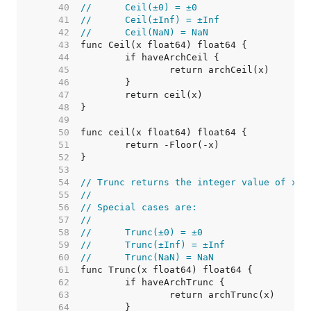
    40  
//	Ceil(±0) = ±0
    41  
//	Ceil(±Inf) = ±Inf
    42  
//	Ceil(NaN) = NaN
    43  
    44  
    45  
    46  
    47  
    48  
    49  
    50  
    51  
    52  
    53  
    54  
// Trunc returns the integer value of x.
    55  
//
    56  
// Special cases are:
    57  
//
    58  
//	Trunc(±0) = ±0
    59  
//	Trunc(±Inf) = ±Inf
    60  
//	Trunc(NaN) = NaN
    61  
    62  
    63  
    64  