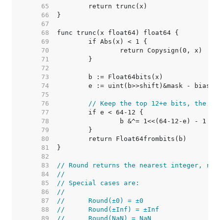
    65  
    66  
    67  
    68  
    69  
    70  
    71  
    72  
    73  
    74  
    75  
    76  
// Keep the top 12+e bits, the in
    77  
    78  
    79  
    80  
    81  
    82  
    83  
// Round returns the nearest integer, rou
    84  
//
    85  
// Special cases are:
    86  
//
    87  
//	Round(±0) = ±0
    88  
//	Round(±Inf) = ±Inf
    89  
//	Round(NaN) = NaN