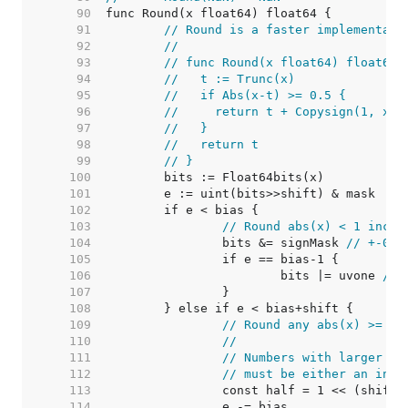
    90  
    91  
// Round is a faster implementati
    92  
//
    93  
// func Round(x float64) float64 
    94  
//   t := Trunc(x)
    95  
//   if Abs(x-t) >= 0.5 {
    96  
//     return t + Copysign(1, x)
    97  
//   }
    98  
//   return t
    99  
// }
   100  
   101  
   102  
   103  
// Round abs(x) < 1 inclu
   104  
		bits &= signMask 
// +-0
   105  
   106  
			bits |= uvone 
// 
   107  
   108  
   109  
// Round any abs(x) >= 1 
   110  
//
   111  
// Numbers with larger ex
   112  
// must be either an inte
   113  
   114  