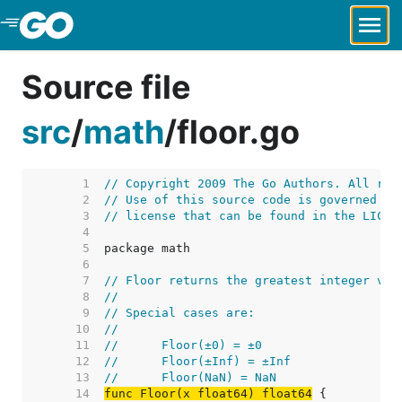
Skip to Main Content
Source file
src
/
math
/
floor.go
     1  
// Copyright 2009 The Go Authors. All rig
     2  
// Use of this source code is governed by
     3  
// license that can be found in the LICEN
     4  
     5  
     6  
     7  
// Floor returns the greatest integer val
     8  
//
     9  
// Special cases are:
    10  
//
    11  
//	Floor(±0) = ±0
    12  
//	Floor(±Inf) = ±Inf
    13  
//	Floor(NaN) = NaN
    14  
func Floor(x float64) float64