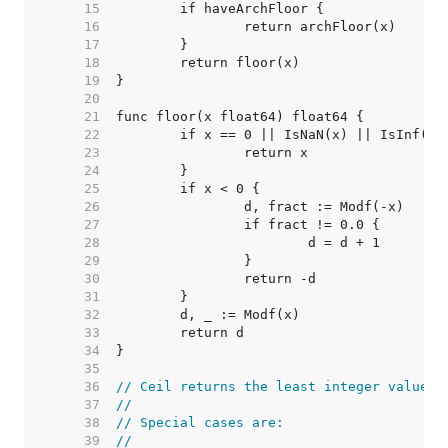
    15  
    16  
    17  
    18  
    19  
    20  
    21  
    22  
    23  
    24  
    25  
    26  
    27  
    28  
    29  
    30  
    31  
    32  
    33  
    34  
    35  
    36  
// Ceil returns the least integer value g
    37  
//
    38  
// Special cases are:
    39  
//