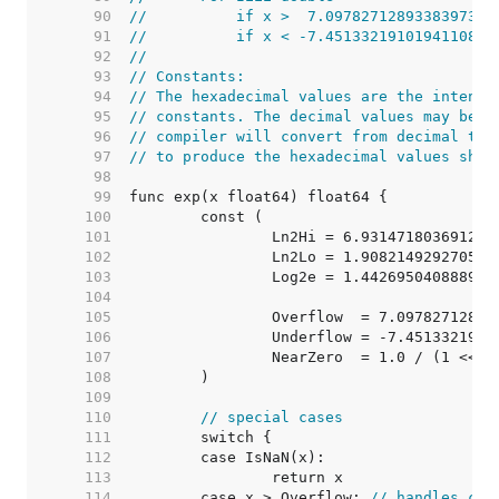
    90  
//          if x >  7.0978271289338397309
    91  
//          if x < -7.4513321910194110842
    92  
//
    93  
// Constants:
    94  
// The hexadecimal values are the intende
    95  
// constants. The decimal values may be u
    96  
// compiler will convert from decimal to 
    97  
// to produce the hexadecimal values show
    98  
    99  
   100  
   101  
   102  
   103  
   104  
   105  
   106  
   107  
		NearZero  = 1.0 / (1 << 2
   108  
   109  
   110  
// special cases
   111  
   112  
   113  
   114  
	case x > Overflow: 
// handles cas