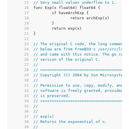
    15  
// Very small values underflow to 1.
    16  
    17  
    18  
    19  
    20  
    21  
    22  
    23  
// The original C code, the long comment,
    24  
// below are from FreeBSD's /usr/src/lib/
    25  
// and came with this notice. The go code
    26  
// version of the original C.
    27  
//
    28  
// ======================================
    29  
// Copyright (C) 2004 by Sun Microsystems
    30  
//
    31  
// Permission to use, copy, modify, and d
    32  
// software is freely granted, provided t
    33  
// is preserved.
    34  
// ======================================
    35  
//
    36  
//
    37  
// exp(x)
    38  
// Returns the exponential of x.
    39  
//