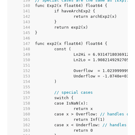
   139  
// Special cases are the same as [Exp].
   140  
   141  
   142  
   143  
   144  
   145  
   146  
   147  
   148  
   149  
   150  
   151  
   152  
   153  
   154  
   155  
   156  
// special cases
   157  
   158  
   159  
   160  
	case x > Overflow: 
// handles cas
   161  
   162  
	case x < Underflow: 
// handles ca
   163  