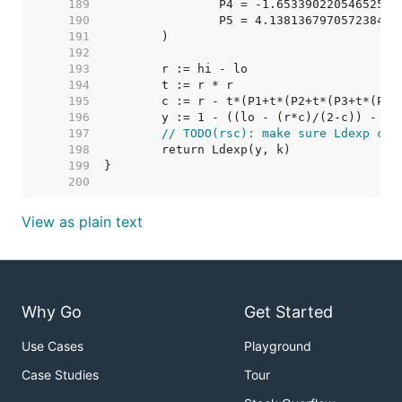
   189  
		P4 = -1.65339022054652515
   190  
		P5 = 4.138136797057238460
   191  
   192  
   193  
   194  
   195  
   196  
   197  
// TODO(rsc): make sure Ldexp can
   198  
   199  
   200  
View as plain text
Why Go
Get Started
Use Cases
Playground
Case Studies
Tour