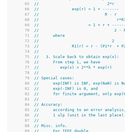
    65  
//                             2*r
    66  
//              exp(r) = 1 + -------
    67  
//                            R - r
    68  
//                                 r*R1(r
    69  
//                     = 1 + r + --------
    70  
//                                2 - R1(
    71  
//      where
    72  
//                               2       
    73  
//              R1(r) = r - (P1*r  + P2*r
    74  
//
    75  
//   3. Scale back to obtain exp(x):
    76  
//      From step 1, we have
    77  
//         exp(x) = 2**k * exp(r)
    78  
//
    79  
// Special cases:
    80  
//      exp(INF) is INF, exp(NaN) is NaN;
    81  
//      exp(-INF) is 0, and
    82  
//      for finite argument, only exp(0)=
    83  
//
    84  
// Accuracy:
    85  
//      according to an error analysis, t
    86  
//      1 ulp (unit in the last place).
    87  
//
    88  
// Misc. info.
    89  
//      For IEEE double