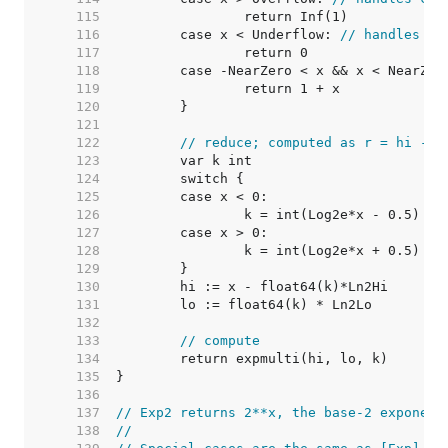
   115  
   116  
	case x < Underflow: 
// handles ca
   117  
   118  
   119  
   120  
   121  
   122  
// reduce; computed as r = hi - l
   123  
   124  
   125  
   126  
   127  
   128  
   129  
   130  
   131  
   132  
   133  
// compute
   134  
   135  
   136  
   137  
// Exp2 returns 2**x, the base-2 exponent
   138  
//