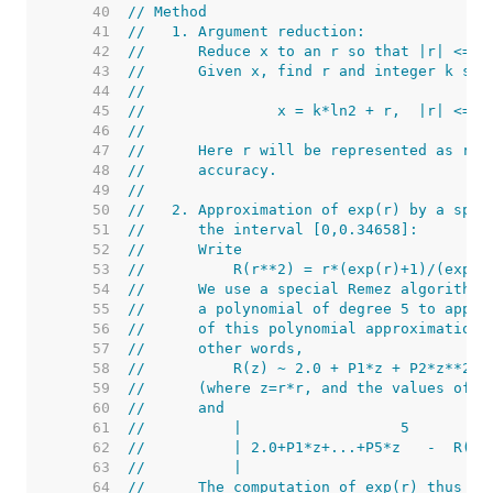
    40  
// Method
    41  
//   1. Argument reduction:
    42  
//      Reduce x to an r so that |r| <= 0
    43  
//      Given x, find r and integer k suc
    44  
//
    45  
//               x = k*ln2 + r,  |r| <= 0
    46  
//
    47  
//      Here r will be represented as r =
    48  
//      accuracy.
    49  
//
    50  
//   2. Approximation of exp(r) by a spec
    51  
//      the interval [0,0.34658]:
    52  
//      Write
    53  
//          R(r**2) = r*(exp(r)+1)/(exp(r
    54  
//      We use a special Remez algorithm 
    55  
//      a polynomial of degree 5 to appro
    56  
//      of this polynomial approximation 
    57  
//      other words,
    58  
//          R(z) ~ 2.0 + P1*z + P2*z**2 +
    59  
//      (where z=r*r, and the values of P
    60  
//      and
    61  
//          |                  5         
    62  
//          | 2.0+P1*z+...+P5*z   -  R(z)
    63  
//          |                            
    64  
//      The computation of exp(r) thus be