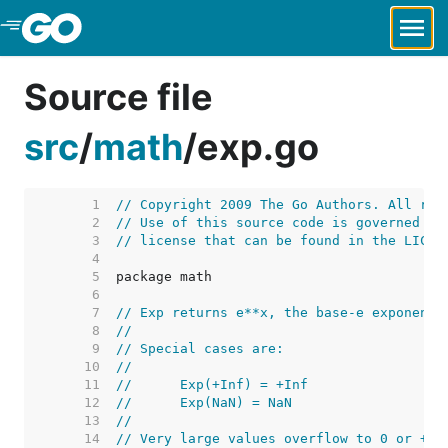
Skip to Main Content
Source file
src
/
math
/
exp.go
     1  
// Copyright 2009 The Go Authors. All rig
     2  
// Use of this source code is governed by
     3  
// license that can be found in the LICEN
     4  
     5  
     6  
     7  
// Exp returns e**x, the base-e exponenti
     8  
//
     9  
// Special cases are:
    10  
//
    11  
//	Exp(+Inf) = +Inf
    12  
//	Exp(NaN) = NaN
    13  
//
    14  
// Very large values overflow to 0 or +In