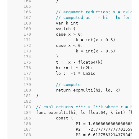
   164  
   165  
   166  
// argument reduction; x = r×lg(e
   167  
// computed as r = hi - lo for ex
   168  
   169  
   170  
   171  
   172  
   173  
   174  
   175  
   176  
   177  
   178  
   179  
// compute
   180  
   181  
   182  
   183  
// exp1 returns e**r × 2**k where r = hi 
   184  
   185  
   186  
		P1 = 1.666666666666666574
   187  
		P2 = -2.77777777770155933
   188  
		P3 = 6.613756321437934361