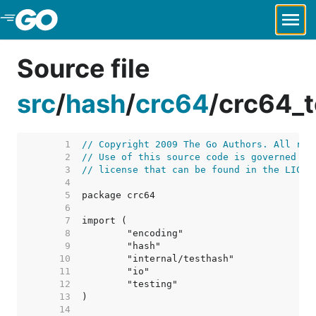
Skip to Main Content
Source file
src
/
hash
/
crc64
/
crc64_t
     1  
// Copyright 2009 The Go Authors. All rig
     2  
// Use of this source code is governed by
     3  
// license that can be found in the LICEN
     4  
     5  
     6  
     7  
     8  
     9  
    10  
    11  
    12  
    13  
    14  