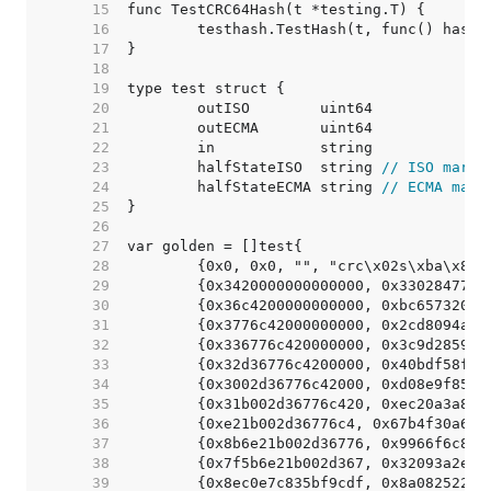
    15  
    16  
    17  
    18  
    19  
    20  
    21  
    22  
    23  
	halfStateISO  string 
// ISO marsh
    24  
	halfStateECMA string 
// ECMA mars
    25  
    26  
    27  
    28  
    29  
    30  
    31  
    32  
    33  
    34  
    35  
    36  
    37  
    38  
    39  