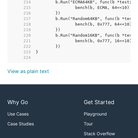
   214  
   215  
   216  
   217  
   218  
   219  
   220  
   221  
   222  
   223  
   224  
View as plain text
Why Go
Get Started
Use Cases
Playground
Case Studies
Tour
Stack Overflow