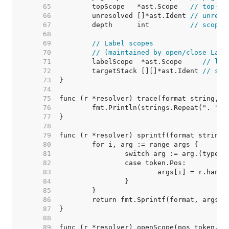
    65  
	topScope   *ast.Scope   
// top-mo
    66  
	unresolved []*ast.Ident 
// unreso
    67  
	depth      int          
// scope 
    68  
    69  
// Label scopes
    70  
// (maintained by open/close Labe
    71  
	labelScope  *ast.Scope     
// lab
    72  
	targetStack [][]*ast.Ident 
// sta
    73  
    74  
    75  
    76  
    77  
    78  
    79  
    80  
    81  
    82  
    83  
    84  
    85  
    86  
    87  
    88  
    89  