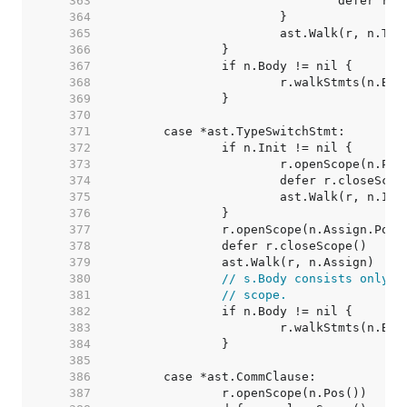
   363  
   364  
   365  
   366  
   367  
   368  
   369  
   370  
   371  
   372  
   373  
   374  
   375  
   376  
   377  
   378  
   379  
   380  
// s.Body consists only o
   381  
// scope.
   382  
   383  
   384  
   385  
   386  
   387  