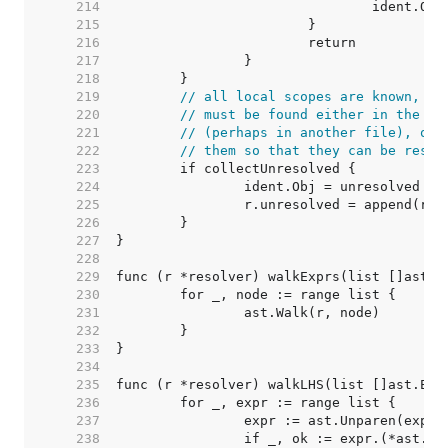
   214  
   215  
   216  
   217  
   218  
   219  
// all local scopes are known, so
   220  
// must be found either in the fi
   221  
// (perhaps in another file), or 
   222  
// them so that they can be resol
   223  
   224  
   225  
   226  
   227  
   228  
   229  
   230  
   231  
   232  
   233  
   234  
   235  
   236  
   237  
   238  