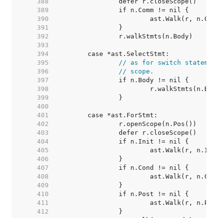
   388  
   389  
   390  
   391  
   392  
   393  
   394  
   395  
// as for switch statemen
   396  
// scope.
   397  
   398  
   399  
   400  
   401  
   402  
   403  
   404  
   405  
   406  
   407  
   408  
   409  
   410  
   411  
   412  