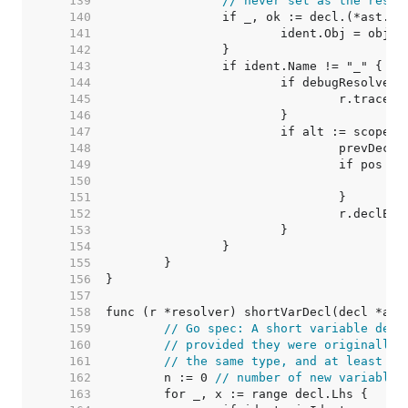
   139  
// never set as the resol
   140  
   141  
   142  
   143  
   144  
   145  
   146  
   147  
   148  
   149  
   150  
   151  
   152  
   153  
   154  
   155  
   156  
   157  
   158  
   159  
// Go spec: A short variable decl
   160  
// provided they were originally 
   161  
// the same type, and at least on
   162  
	n := 0 
// number of new variables
   163  