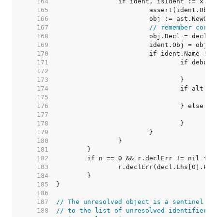
   164  
   165  
   166  
   167  
// remember corre
   168  
   169  
   170  
   171  
   172  
   173  
   174  
   175  
	
   176  
   177  
			
   178  
   179  
   180  
   181  
   182  
   183  
   184  
   185  
   186  
   187  
// The unresolved object is a sentinel to
   188  
// to the list of unresolved identifiers.