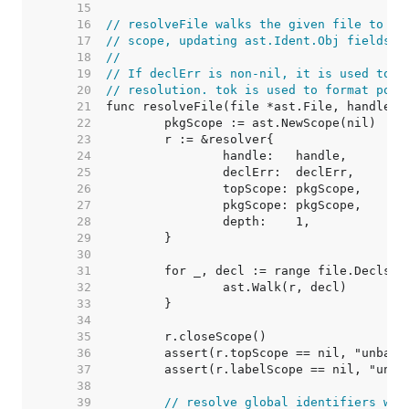
    15  
    16  
// resolveFile walks the given file to re
    17  
// scope, updating ast.Ident.Obj fields w
    18  
//
    19  
// If declErr is non-nil, it is used to r
    20  
// resolution. tok is used to format posi
    21  
    22  
    23  
    24  
    25  
    26  
    27  
    28  
    29  
    30  
    31  
    32  
    33  
    34  
    35  
    36  
    37  
    38  
    39  
// resolve global identifiers wit