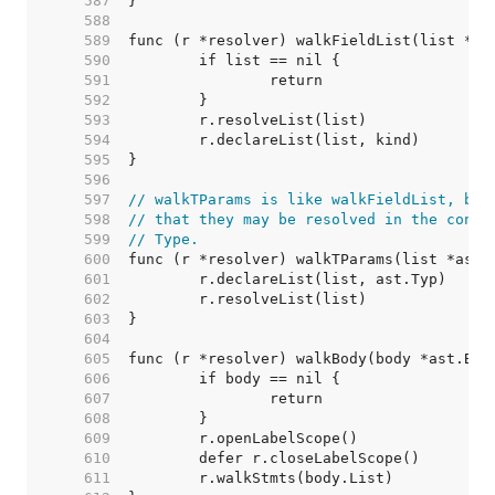
   587  
   588  
   589  
   590  
   591  
   592  
   593  
   594  
   595  
   596  
   597  
// walkTParams is like walkFieldList, but
   598  
// that they may be resolved in the const
   599  
// Type.
   600  
   601  
   602  
   603  
   604  
   605  
   606  
   607  
   608  
   609  
   610  
   611  