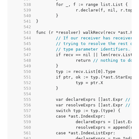
   538  
   539  
   540  
   541  
   542  
   543  
   544  
// If our receiver has receiver t
   545  
// trying to resolve the rest of 
   546  
// type parameter identifiers.
   547  
   548  
		return 
// nothing to do
   549  
   550  
   551  
   552  
   553  
   554  
   555  
	var declareExprs []ast.Expr 
// ex
   556  
	var resolveExprs []ast.Expr 
// ex
   557  
   558  
   559  
   560  
   561  
   562  