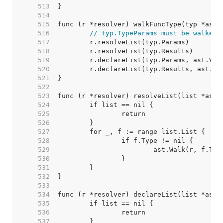
   513  
   514  
   515  
   516  
// typ.TypeParams must be walked 
   517  
   518  
   519  
   520  
   521  
   522  
   523  
   524  
   525  
   526  
   527  
   528  
   529  
   530  
   531  
   532  
   533  
   534  
   535  
   536  
   537  