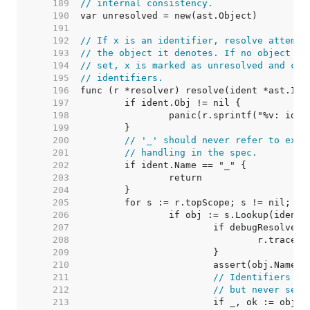
   189  
// internal consistency.
   190  
   191  
   192  
// If x is an identifier, resolve attempt
   193  
// the object it denotes. If no object is
   194  
// set, x is marked as unresolved and col
   195  
// identifiers.
   196  
   197  
   198  
   199  
   200  
// '_' should never refer to exis
   201  
// handling in the spec.
   202  
   203  
   204  
   205  
   206  
   207  
   208  
   209  
   210  
   211  
// Identifiers (f
   212  
// but never set 
   213  