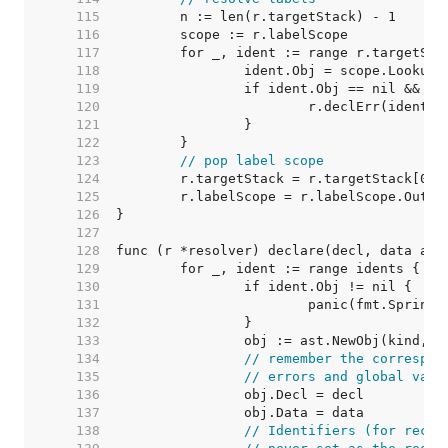
   115  
   116  
   117  
   118  
   119  
   120  
   121  
   122  
   123  
// pop label scope
   124  
   125  
   126  
   127  
   128  
   129  
   130  
   131  
   132  
   133  
   134  
// remember the correspon
   135  
// errors and global vari
   136  
   137  
   138  
// Identifiers (for recei