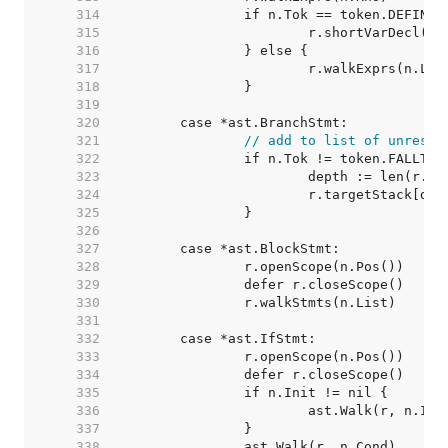
   314  
   315  
   316  
   317  
   318  
   319  
   320  
   321  
// add to list of unresol
   322  
   323  
   324  
   325  
   326  
   327  
   328  
   329  
   330  
   331  
   332  
   333  
   334  
   335  
   336  
   337  
   338  