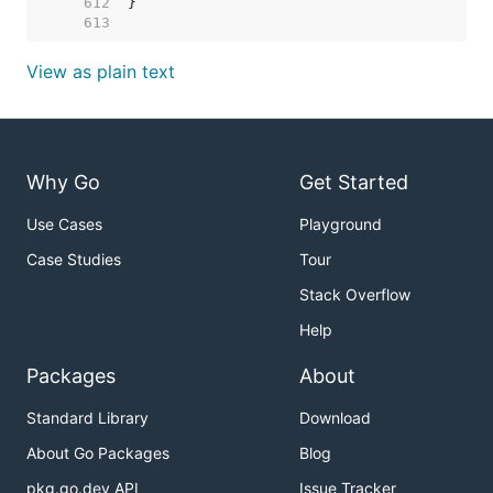
   612  
   613  
View as plain text
Why Go
Get Started
Use Cases
Playground
Case Studies
Tour
Stack Overflow
Help
Packages
About
Standard Library
Download
About Go Packages
Blog
pkg.go.dev API
Issue Tracker