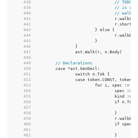
   438  
// TODO(r
   439  
// is it 
   440  
// walk t
   441  
   442  
   443  
   444  
   445  
   446  
   447  
   448  
   449  
// Declarations
   450  
   451  
   452  
   453  
   454  
   455  
   456  
   457  
   458  
   459  
   460  
   461  
   462  