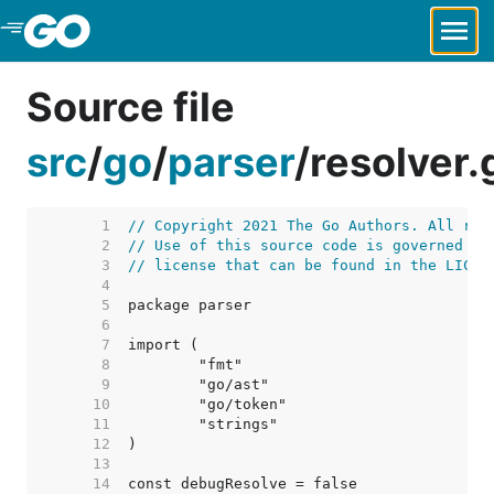
Skip to Main Content
Source file
src
/
go
/
parser
/
resolver.
     1  
// Copyright 2021 The Go Authors. All rig
     2  
// Use of this source code is governed by
     3  
// license that can be found in the LICEN
     4  
     5  
     6  
     7  
     8  
     9  
    10  
    11  
    12  
    13  
    14  