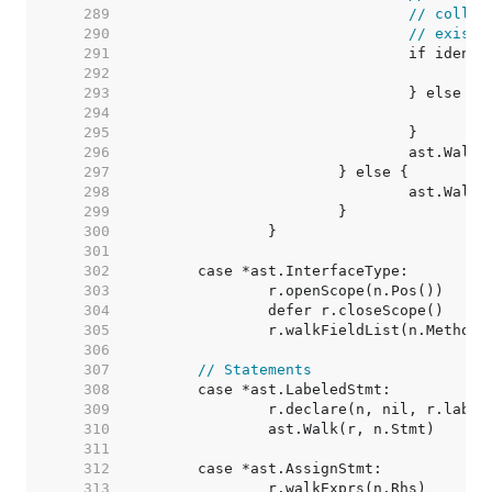
   289  
// collec
   290  
// existi
   291  
   292  
   293  
   294  
   295  
   296  
   297  
   298  
   299  
   300  
   301  
   302  
   303  
   304  
   305  
   306  
   307  
// Statements
   308  
   309  
   310  
   311  
   312  
   313  