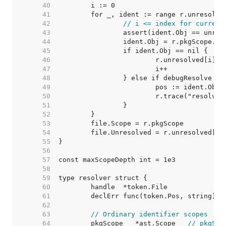
    40  
    41  
    42  
// i <= index for current
    43  
    44  
		ident.Obj = r.pkgScope.L
    45  
    46  
    47  
    48  
    49  
    50  
    51  
    52  
    53  
    54  
    55  
    56  
    57  
    58  
    59  
    60  
    61  
    62  
    63  
// Ordinary identifier scopes
    64  
	pkgScope   *ast.Scope   
// pkgSco