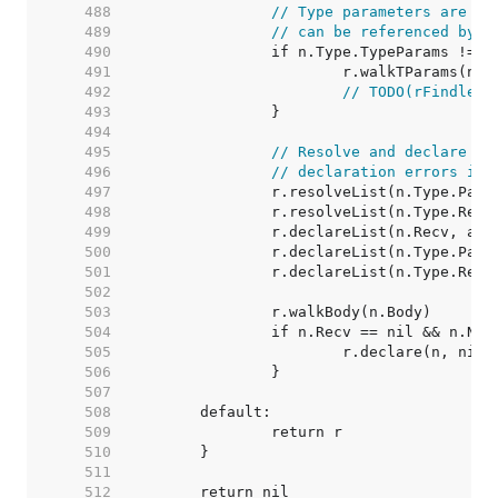
   488  
// Type parameters are wa
   489  
// can be referenced by n
   490  
   491  
   492  
// TODO(rFindley)
   493  
   494  
   495  
// Resolve and declare pa
   496  
// declaration errors in 
   497  
   498  
   499  
   500  
   501  
   502  
   503  
   504  
   505  
   506  
   507  
   508  
   509  
   510  
   511  
   512  