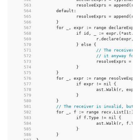
   563  
   564  
   565  
   566  
   567  
   568  
   569  
   570  
   571  
// The receiver t
   572  
// it anyway for 
   573  
   574  
   575  
   576  
   577  
   578  
   579  
   580  
   581  
// The receiver is invalid, but t
   582  
   583  
   584  
   585  
   586  