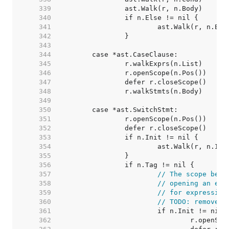
   339  
   340  
   341  
   342  
   343  
   344  
   345  
   346  
   347  
   348  
   349  
   350  
   351  
   352  
   353  
   354  
   355  
   356  
   357  
// The scope belo
   358  
// opening an ext
   359  
// for expression
   360  
// TODO: remove t
   361  
   362  