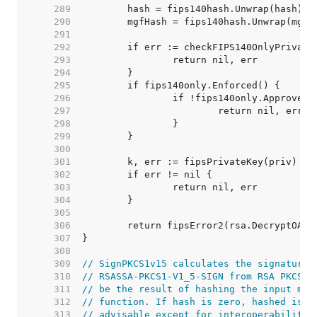
   289  
   290  
   291  
   292  
   293  
   294  
   295  
   296  
   297  
   298  
   299  
   300  
   301  
   302  
   303  
   304  
   305  
   306  
   307  
   308  
   309  
// SignPKCS1v15 calculates the signature 
   310  
// RSASSA-PKCS1-V1_5-SIGN from RSA PKCS #
   311  
// be the result of hashing the input mes
   312  
// function. If hash is zero, hashed is s
   313  
// advisable except for interoperability.