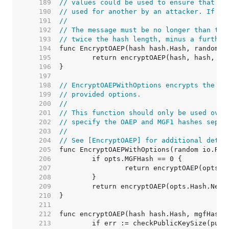
   189  
// values could be used to ensure that a 
   190  
// used for another by an attacker. If no
   191  
//
   192  
// The message must be no longer than the
   193  
// twice the hash length, minus a further
   194  
   195  
   196  
   197  
   198  
// EncryptOAEPWithOptions encrypts the gi
   199  
// provided options.
   200  
//
   201  
// This function should only be used over
   202  
// specify the OAEP and MGF1 hashes separ
   203  
//
   204  
// See [EncryptOAEP] for additional detai
   205  
   206  
   207  
   208  
   209  
   210  
   211  
   212  
   213  