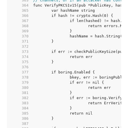
   363  
// channels, or if an attacker has contro
   364  
   365  
   366  
   367  
   368  
   369  
   370  
   371  
   372  
   373  
   374  
   375  
   376  
   377  
   378  
   379  
   380  
   381  
   382  
   383  
   384  
   385  
   386  
   387  