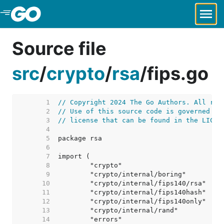
Skip to Main Content
Source file
src
/
crypto
/
rsa
/
fips.go
     1  
// Copyright 2024 The Go Authors. All rig
     2  
// Use of this source code is governed by
     3  
// license that can be found in the LICEN
     4  
     5  
     6  
     7  
     8  
     9  
    10  
    11  
    12  
    13  
    14  