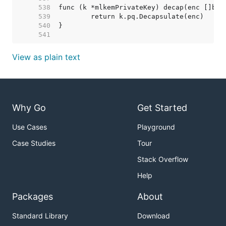
   538  
   539  
   540  
   541  
View as plain text
Why Go
Get Started
Use Cases
Playground
Case Studies
Tour
Stack Overflow
Help
Packages
About
Standard Library
Download