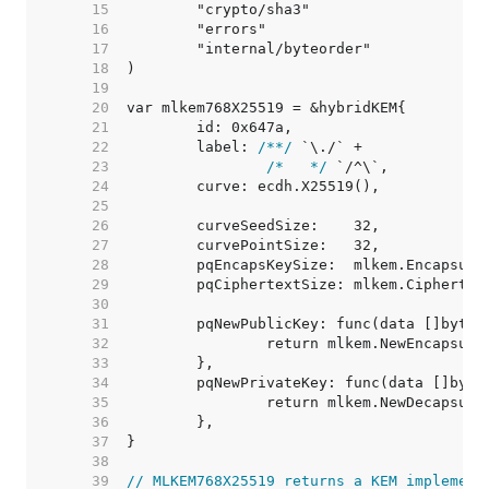
    15  
    16  
    17  
    18  
    19  
    20  
    21  
    22  
	label: 
/**/
    23  
/*   */
    24  
    25  
    26  
    27  
    28  
    29  
    30  
    31  
    32  
    33  
    34  
    35  
    36  
    37  
    38  
    39  
// MLKEM768X25519 returns a KEM implement