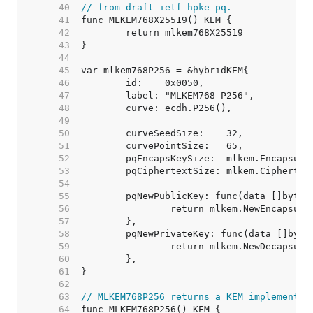
    40  
// from draft-ietf-hpke-pq.
    41  
    42  
    43  
    44  
    45  
    46  
    47  
    48  
    49  
    50  
    51  
    52  
    53  
    54  
    55  
    56  
    57  
    58  
    59  
    60  
    61  
    62  
    63  
// MLKEM768P256 returns a KEM implementin
    64  