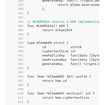
   388  
   389  
   390  
   391  
   392  
   393  
// MLKEM1024 returns a KEM implementing M
   394  
   395  
   396  
   397  
   398  
   399  
   400  
   401  
   402  
   403  
   404  
   405  
   406  
   407  
   408  
   409  
   410  
   411  
   412  