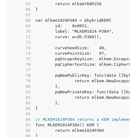
    65  
    66  
    67  
    68  
    69  
    70  
    71  
    72  
    73  
    74  
    75  
    76  
    77  
    78  
    79  
    80  
    81  
    82  
    83  
    84  
    85  
    86  
// MLKEM1024P384 returns a KEM implementi
    87  
    88  
    89  