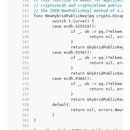
   139  
// This function is meant for application
   140  
// crypto/ecdh and crypto/mlkem public ke
   141  
// the [KEM.NewPublicKey] method of e.g. 
   142  
   143  
   144  
   145  
   146  
   147  
   148  
   149  
   150  
   151  
   152  
   153  
   154  
   155  
   156  
   157  
   158  
   159  
   160  
   161  
   162  
   163  