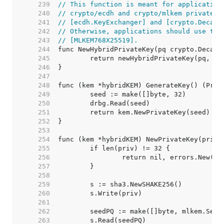
   239  
// This function is meant for application
   240  
// crypto/ecdh and crypto/mlkem private k
   241  
// [ecdh.KeyExchanger] and [crypto.Decaps
   242  
// Otherwise, applications should use the
   243  
// [MLKEM768X25519].
   244  
   245  
   246  
   247  
   248  
   249  
   250  
   251  
   252  
   253  
   254  
   255  
   256  
   257  
   258  
   259  
   260  
   261  
   262  
   263  