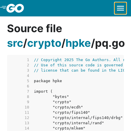
Skip to Main Content
Source file
src
/
crypto
/
hpke
/
pq.go
     1  
// Copyright 2025 The Go Authors. All rig
     2  
// Use of this source code is governed by
     3  
// license that can be found in the LICEN
     4  
     5  
     6  
     7  
     8  
     9  
    10  
    11  
    12  
    13  
    14  