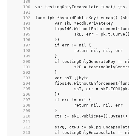
   189  
   190  
   191  
   192  
   193  
   194  
	fips140.WithoutEnforcement(func()
   195  
   196  
   197  
   198  
   199  
   200  
   201  
   202  
   203  
   204  
   205  
   206  
   207  
   208  
   209  
   210  
   211  
   212  
   213  