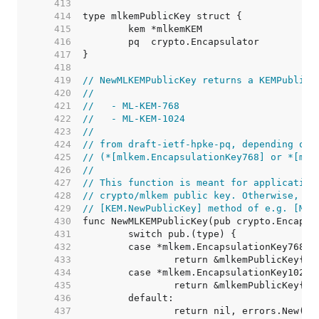
   413  
   414  
   415  
   416  
   417  
   418  
   419  
// NewMLKEMPublicKey returns a KEMPublicK
   420  
//
   421  
//   - ML-KEM-768
   422  
//   - ML-KEM-1024
   423  
//
   424  
// from draft-ietf-hpke-pq, depending on 
   425  
// (*[mlkem.EncapsulationKey768] or *[mlk
   426  
//
   427  
// This function is meant for application
   428  
// crypto/mlkem public key. Otherwise, ap
   429  
// [KEM.NewPublicKey] method of e.g. [MLK
   430  
   431  
   432  
   433  
   434  
   435  
   436  
   437  