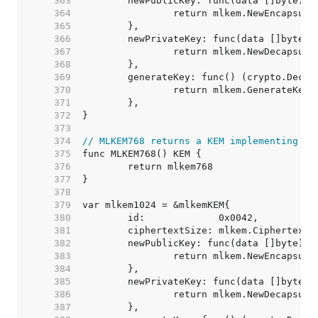
   363  
   364  
   365  
   366  
   367  
   368  
   369  
   370  
   371  
   372  
   373  
   374  
// MLKEM768 returns a KEM implementing ML
   375  
   376  
   377  
   378  
   379  
   380  
   381  
   382  
   383  
   384  
   385  
   386  
   387  