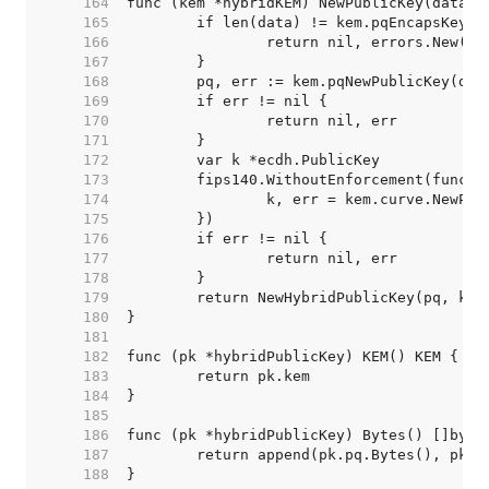
   164  
   165  
   166  
   167  
   168  
   169  
   170  
   171  
   172  
   173  
	fips140.WithoutEnforcement(func()
   174  
   175  
   176  
   177  
   178  
   179  
   180  
   181  
   182  
   183  
   184  
   185  
   186  
   187  
   188  