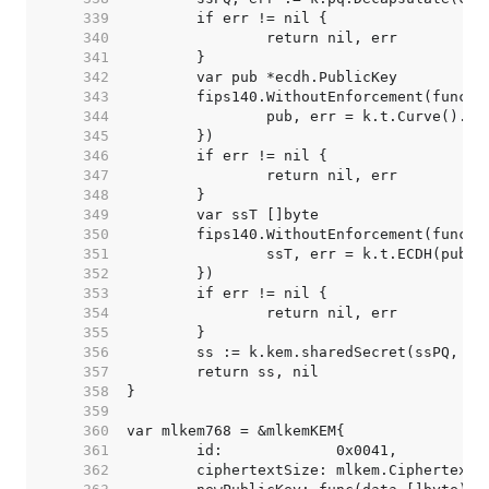
   339  
   340  
   341  
   342  
   343  
	fips140.WithoutEnforcement(func()
   344  
   345  
   346  
   347  
   348  
   349  
   350  
   351  
   352  
   353  
   354  
   355  
   356  
   357  
   358  
   359  
   360  
   361  
   362  