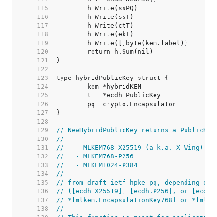
   115  
   116  
   117  
   118  
   119  
   120  
   121  
   122  
   123  
   124  
   125  
   126  
   127  
   128  
   129  
// NewHybridPublicKey returns a PublicKey
   130  
//
   131  
//   - MLKEM768-X25519 (a.k.a. X-Wing)
   132  
//   - MLKEM768-P256
   133  
//   - MLKEM1024-P384
   134  
//
   135  
// from draft-ietf-hpke-pq, depending on 
   136  
// ([ecdh.X25519], [ecdh.P256], or [ecdh.
   137  
// *[mlkem.EncapsulationKey768] or *[mlke
   138  
//