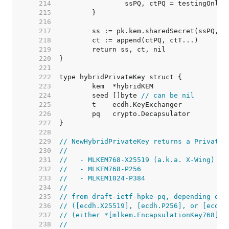
   214  
   215  
   216  
   217  
   218  
   219  
   220  
   221  
   222  
   223  
   224  
	seed []byte 
// can be nil
   225  
   226  
   227  
   228  
   229  
// NewHybridPrivateKey returns a PrivateK
   230  
//
   231  
//   - MLKEM768-X25519 (a.k.a. X-Wing)
   232  
//   - MLKEM768-P256
   233  
//   - MLKEM1024-P384
   234  
//
   235  
// from draft-ietf-hpke-pq, depending on 
   236  
// ([ecdh.X25519], [ecdh.P256], or [ecdh.
   237  
// (either *[mlkem.EncapsulationKey768] o
   238  
//