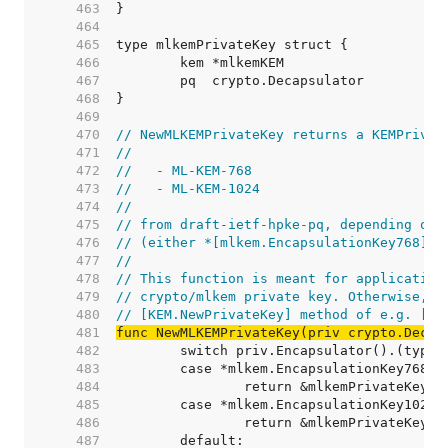
   463  
   464  
   465  
   466  
   467  
   468  
   469  
   470  
// NewMLKEMPrivateKey returns a KEMPrivat
   471  
//
   472  
//   - ML-KEM-768
   473  
//   - ML-KEM-1024
   474  
//
   475  
// from draft-ietf-hpke-pq, depending on 
   476  
// (either *[mlkem.EncapsulationKey768] o
   477  
//
   478  
// This function is meant for application
   479  
// crypto/mlkem private key. Otherwise, a
   480  
// [KEM.NewPrivateKey] method of e.g. [ML
   481  
func NewMLKEMPrivateKey(priv crypto.Decap
   482  
   483  
   484  
   485  
   486  
   487  