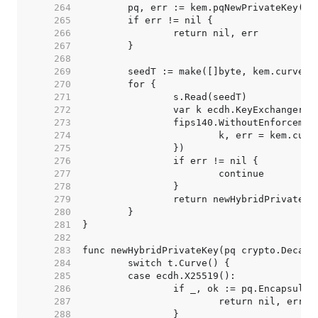
   264  
   265  
   266  
   267  
   268  
   269  
   270  
   271  
   272  
   273  
		fips140.WithoutEnforceme
   274  
   275  
   276  
   277  
   278  
   279  
   280  
   281  
   282  
   283  
   284  
   285  
   286  
   287  
   288  