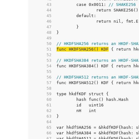
    43  
	case 0x0011: 
// SHAKE256
    44  
    45  
    46  
    47  
    48  
    49  
    50  
// HKDFSHA256 returns an HKDF-SHA
    51  
func HKDFSHA256() KDF
    52  
    53  
// HKDFSHA384 returns an HKDF-SHA
    54  
    55  
    56  
// HKDFSHA512 returns an HKDF-SHA
    57  
    58  
    59  
    60  
    61  
    62  
    63  
    64  
    65  
    66  
    67  