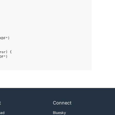
t
Connect
oad
Bluesky