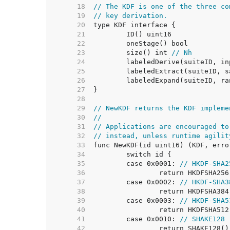
    18  
// The KDF is one of the three co
    19  
// key derivation.
    20  
    21  
    22  
    23  
	size() int 
// Nh
    24  
    25  
    26  
    27  
    28  
    29  
// NewKDF returns the KDF impleme
    30  
//
    31  
// Applications are encouraged to
    32  
// instead, unless runtime agilit
    33  
    34  
    35  
	case 0x0001: 
// HKDF-SHA2
    36  
    37  
	case 0x0002: 
// HKDF-SHA3
    38  
    39  
	case 0x0003: 
// HKDF-SHA5
    40  
    41  
	case 0x0010: 
// SHAKE128
    42  