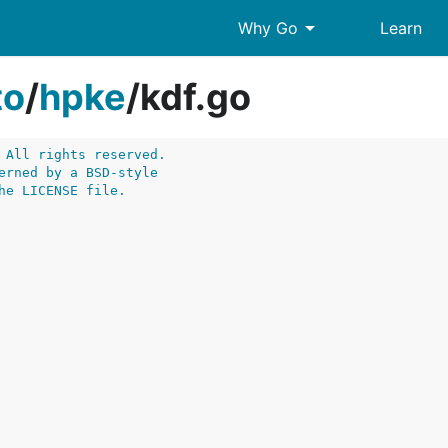
arrow_drop_down
Why Go
Learn
to
/
hpke
/
kdf.go
 All rights reserved.
erned by a BSD-style
he LICENSE file.