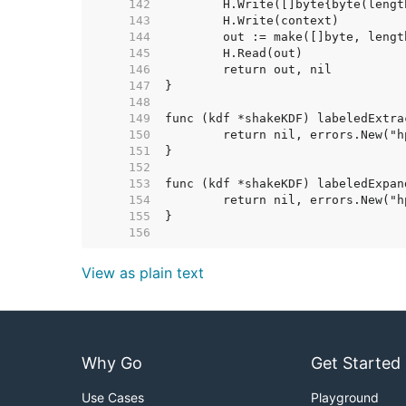
   142  
   143  
   144  
   145  
   146  
   147  
   148  
   149  
   150  
   151  
   152  
   153  
   154  
   155  
   156  
View as plain text
Why Go
Get Started
Use Cases
Playground