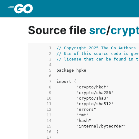
Skip to Main Content
Source file
src
/
cryp
     1  
// Copyright 2025 The Go Authors.
     2  
// Use of this source code is gov
     3  
// license that can be found in t
     4  
     5  
     6  
     7  
     8  
     9  
    10  
    11  
    12  
    13  
    14  
    15  
    16  
    17  