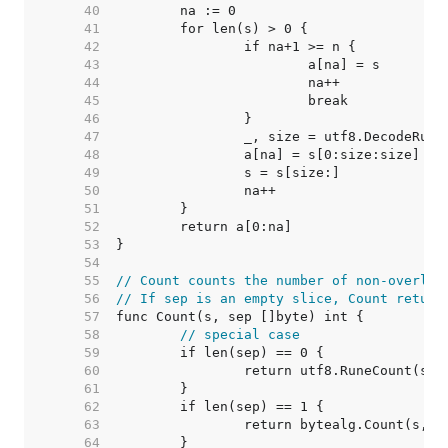
    40  
    41  
    42  
    43  
    44  
    45  
    46  
    47  
    48  
    49  
    50  
    51  
    52  
    53  
    54  
    55  
// Count counts the number of non-overlap
    56  
// If sep is an empty slice, Count return
    57  
    58  
// special case
    59  
    60  
    61  
    62  
    63  
    64  