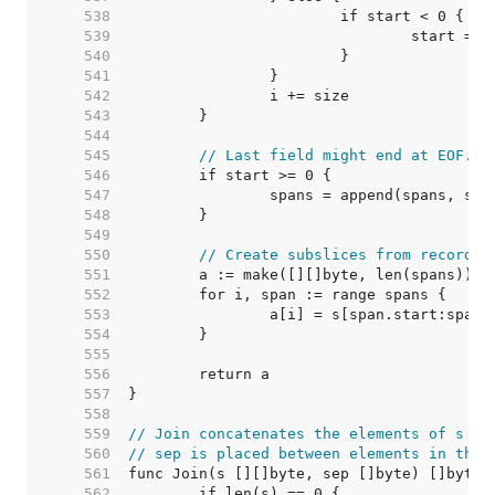
   538  
   539  
   540  
   541  
   542  
   543  
   544  
   545  
// Last field might end at EOF.
   546  
   547  
   548  
   549  
   550  
// Create subslices from recorded
   551  
   552  
   553  
   554  
   555  
   556  
   557  
   558  
   559  
// Join concatenates the elements of s to
   560  
// sep is placed between elements in the 
   561  
   562  