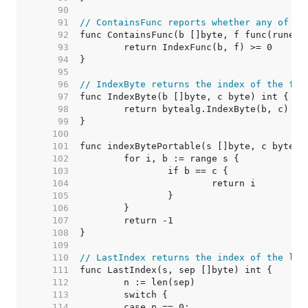
    90  
    91  
// ContainsFunc reports whether any of th
    92  
    93  
    94  
    95  
    96  
// IndexByte returns the index of the fir
    97  
    98  
    99  
   100  
   101  
   102  
   103  
   104  
   105  
   106  
   107  
   108  
   109  
   110  
// LastIndex returns the index of the las
   111  
   112  
   113  
   114  