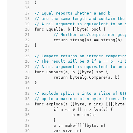
    15  
    16  
    17  
// Equal reports whether a and b
    18  
// are the same length and contain the sa
    19  
// A nil argument is equivalent to an emp
    20  
    21  
// Neither cmd/compile nor gccgo 
    22  
    23  
    24  
    25  
// Compare returns an integer comparing t
    26  
// The result will be 0 if a == b, -1 if 
    27  
// A nil argument is equivalent to an emp
    28  
    29  
    30  
    31  
    32  
// explode splits s into a slice of UTF-8
    33  
// up to a maximum of n byte slices. Inva
    34  
    35  
    36  
    37  
    38  
    39  