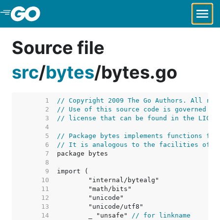
Skip to Main Content
Source file
src
/
bytes
/
bytes.go
     1  
// Copyright 2009 The Go Authors. All rig
     2  
// Use of this source code is governed by
     3  
// license that can be found in the LICEN
     4  
     5  
// Package bytes implements functions for
     6  
// It is analogous to the facilities of t
     7  
     8  
     9  
    10  
    11  
    12  
    13  
    14  
	_ "unsafe" 
// for linkname