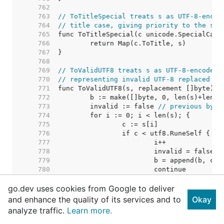
   762  
   763  
// ToTitleSpecial treats s as UTF-8-encod
   764  
// title case, giving priority to the spe
   765  
   766  
   767  
   768  
   769  
// ToValidUTF8 treats s as UTF-8-encoded 
   770  
// representing invalid UTF-8 replaced wi
   771  
   772  
   773  
	invalid := false 
// previous byte
   774  
   775  
   776  
   777  
   778  
   779  
   780  
   781  
go.dev uses cookies from Google to deliver
   782  
   783  
and enhance the quality of its services and to
Okay
   784  
analyze traffic.
Learn more.
   785  
   786  