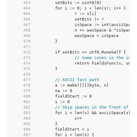
   463  
   464  
   465  
   466  
   467  
   468  
   469  
   470  
   471  
   472  
   473  
// Some runes in the inpu
   474  
   475  
   476  
   477  
// ASCII fast path
   478  
   479  
   480  
   481  
   482  
// Skip spaces in the front of th
   483  
   484  
   485  
   486  
   487  