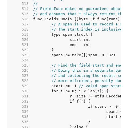
   513  
//
   514  
// FieldsFunc makes no guarantees about t
   515  
// and assumes that f always returns the 
   516  
   517  
// A span is used to record a sli
   518  
// The start index is inclusive a
   519  
   520  
   521  
   522  
   523  
   524  
   525  
// Find the field start and end i
   526  
// Doing this in a separate pass 
   527  
// and collecting the result subs
   528  
// more efficient, possibly due t
   529  
	start := -1 
// valid span start i
   530  
   531  
   532  
   533  
   534  
   535  
   536  
   537  