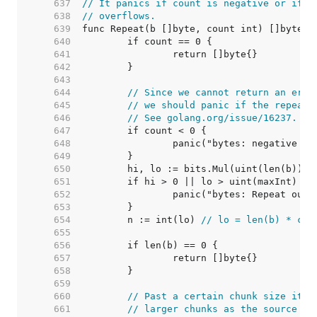
   637  
// It panics if count is negative or if t
   638  
// overflows.
   639  
   640  
   641  
   642  
   643  
   644  
// Since we cannot return an erro
   645  
// we should panic if the repeat 
   646  
// See golang.org/issue/16237.
   647  
   648  
   649  
   650  
   651  
   652  
   653  
   654  
	n := int(lo) 
// lo = len(b) * cou
   655  
   656  
   657  
   658  
   659  
   660  
// Past a certain chunk size it i
   661  
// larger chunks as the source of