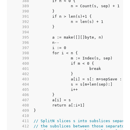
   388  
   389  
   390  
   391  
   392  
   393  
   394  
   395  
   396  
   397  
   398  
   399  
   400  
   401  
   402  
   403  
   404  
   405  
   406  
   407  
   408  
   409  
   410  
   411  
// SplitN slices s into subslices separat
   412  
// the subslices between those separators