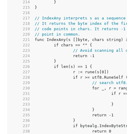
   214  
   215  
   216  
   217  
// IndexAny interprets s as a sequence of
   218  
// It returns the byte index of the first
   219  
// code points in chars. It returns -1 if
   220  
// point in common.
   221  
   222  
   223  
// Avoid scanning all of 
   224  
   225  
   226  
   227  
   228  
   229  
// search utf8.Ru
   230  
   231  
   232  
   233  
   234  
   235  
   236  
   237  
   238  