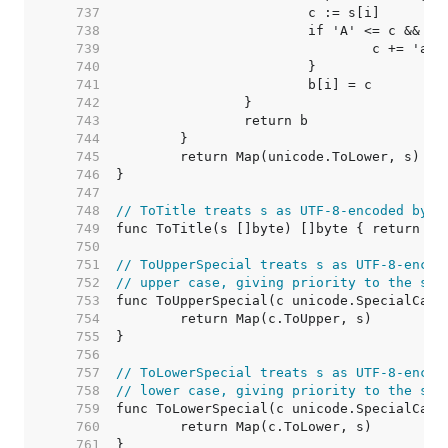
   737  
   738  
   739  
   740  
   741  
   742  
   743  
   744  
   745  
   746  
   747  
   748  
// ToTitle treats s as UTF-8-encoded byte
   749  
   750  
   751  
// ToUpperSpecial treats s as UTF-8-encod
   752  
// upper case, giving priority to the spe
   753  
   754  
   755  
   756  
   757  
// ToLowerSpecial treats s as UTF-8-encod
   758  
// lower case, giving priority to the spe
   759  
   760  
   761  