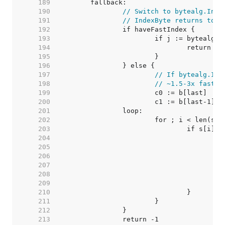
   189  
   190  
// Switch to bytealg.Inde
   191  
// IndexByte returns too 
   192  
   193  
   194  
   195  
   196  
   197  
// If bytealg.Ind
   198  
// ~1.5-3x faster
   199  
   200  
			c1 := b[last-1] 
/
   201  
   202  
   203  
   204  
   205  
   206  
   207  
   208  
   209  
   210  
   211  
   212  
   213  