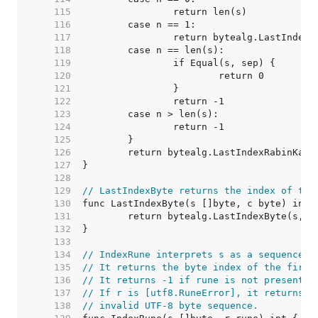
   115  
   116  
   117  
   118  
   119  
   120  
   121  
   122  
   123  
   124  
   125  
   126  
   127  
   128  
   129  
// LastIndexByte returns the index of the
   130  
   131  
   132  
   133  
   134  
// IndexRune interprets s as a sequence o
   135  
// It returns the byte index of the first
   136  
// It returns -1 if rune is not present i
   137  
// If r is [utf8.RuneError], it returns t
   138  
// invalid UTF-8 byte sequence.