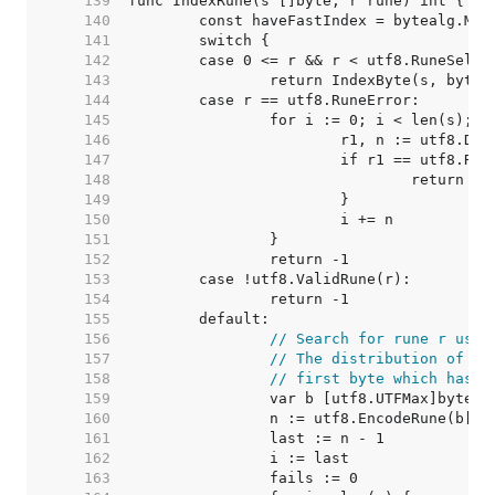
   139  
   140  
   141  
   142  
   143  
   144  
   145  
   146  
   147  
   148  
   149  
   150  
   151  
   152  
   153  
   154  
   155  
   156  
// Search for rune r usin
   157  
// The distribution of th
   158  
// first byte which has a
   159  
   160  
   161  
   162  
   163  