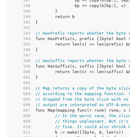
   587  
   588  
   589  
   590  
   591  
   592  
   593  
// HasPrefix reports whether the byte sli
   594  
   595  
   596  
   597  
   598  
// HasSuffix reports whether the byte sli
   599  
   600  
   601  
   602  
   603  
// Map returns a copy of the byte slice s
   604  
// according to the mapping function. If 
   605  
// dropped from the byte slice with no re
   606  
// output are interpreted as UTF-8-encode
   607  
   608  
// In the worst case, the slice c
   609  
// things unpleasant. But it's so
   610  
// fine. It could also shrink but
   611  