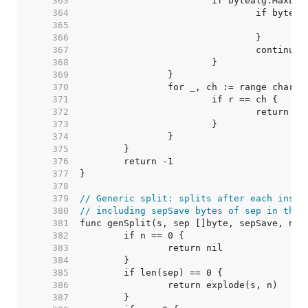
   363  
   364  
   365  
   366  
   367  
   368  
   369  
   370  
   371  
   372  
   373  
   374  
   375  
   376  
   377  
   378  
   379  
// Generic split: splits after each insta
   380  
// including sepSave bytes of sep in the 
   381  
   382  
   383  
   384  
   385  
   386  
   387  