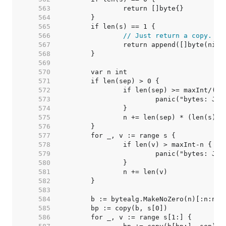
   563  
   564  
   565  
   566  
// Just return a copy.
   567  
   568  
   569  
   570  
   571  
   572  
   573  
   574  
   575  
   576  
   577  
   578  
   579  
   580  
   581  
   582  
   583  
   584  
   585  
   586  