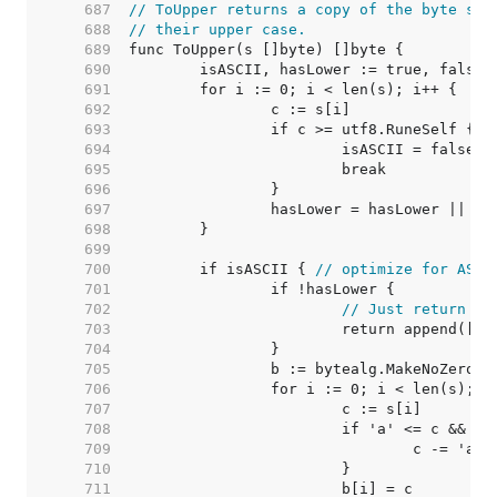
   687  
// ToUpper returns a copy of the byte sli
   688  
// their upper case.
   689  
   690  
   691  
   692  
   693  
   694  
   695  
   696  
   697  
   698  
   699  
   700  
	if isASCII { 
// optimize for ASCI
   701  
   702  
// Just return a 
   703  
   704  
   705  
   706  
   707  
   708  
   709  
   710  
   711  