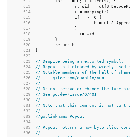
   612  
   613  
   614  
   615  
   616  
   617  
   618  
   619  
   620  
   621  
   622  
   623  
// Despite being an exported symbol,
   624  
// Repeat is linknamed by widely used pac
   625  
// Notable members of the hall of shame i
   626  
//   - gitee.com/quant1x/num
   627  
//
   628  
// Do not remove or change the type signa
   629  
// See go.dev/issue/67401.
   630  
//
   631  
// Note that this comment is not part of 
   632  
//
   633  
//go:linkname Repeat
   634  
   635  
// Repeat returns a new byte slice consis
   636  
//