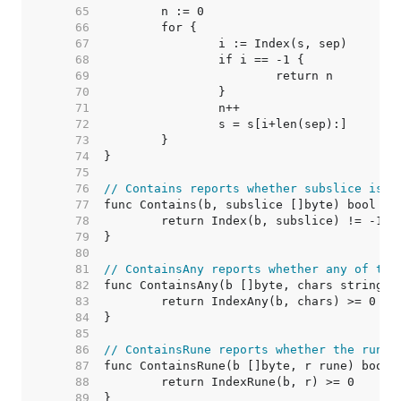
    65  
    66  
    67  
    68  
    69  
    70  
    71  
    72  
    73  
    74  
    75  
    76  
// Contains reports whether subslice is w
    77  
    78  
    79  
    80  
    81  
// ContainsAny reports whether any of the
    82  
    83  
    84  
    85  
    86  
// ContainsRune reports whether the rune 
    87  
    88  
    89  