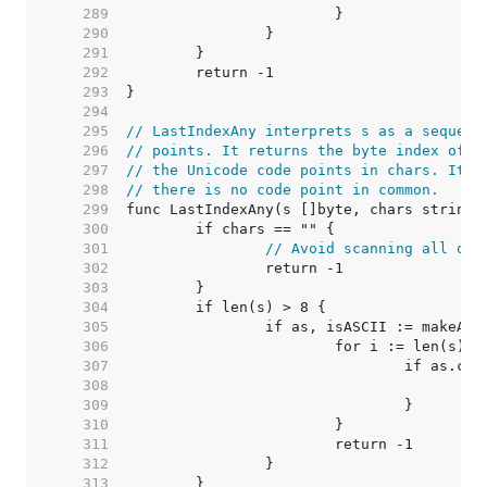
   289  
   290  
   291  
   292  
   293  
   294  
   295  
// LastIndexAny interprets s as a sequenc
   296  
// points. It returns the byte index of t
   297  
// the Unicode code points in chars. It r
   298  
// there is no code point in common.
   299  
   300  
   301  
// Avoid scanning all of 
   302  
   303  
   304  
   305  
   306  
   307  
   308  
   309  
   310  
   311  
   312  
   313  