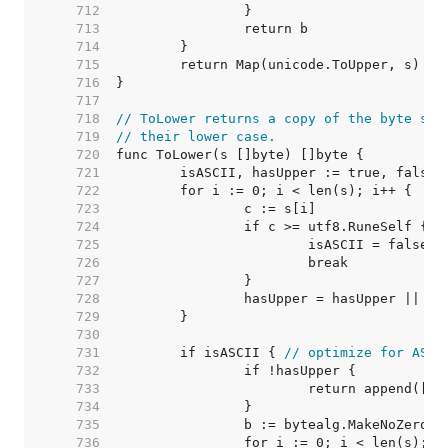
   712  
   713  
   714  
   715  
   716  
   717  
   718  
// ToLower returns a copy of the byte sli
   719  
// their lower case.
   720  
   721  
   722  
   723  
   724  
   725  
   726  
   727  
   728  
   729  
   730  
   731  
	if isASCII { 
// optimize for ASCI
   732  
   733  
   734  
   735  
   736  