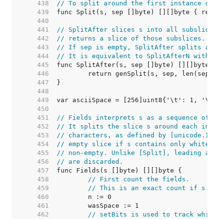
   438  
// To split around the first instance of 
   439  
   440  
   441  
// SplitAfter slices s into all subslices
   442  
// returns a slice of those subslices.
   443  
// If sep is empty, SplitAfter splits aft
   444  
// It is equivalent to SplitAfterN with a
   445  
   446  
   447  
   448  
   449  
   450  
   451  
// Fields interprets s as a sequence of U
   452  
// It splits the slice s around each inst
   453  
// characters, as defined by [unicode.IsS
   454  
// empty slice if s contains only white s
   455  
// non-empty. Unlike [Split], leading and
   456  
// are discarded.
   457  
   458  
// First count the fields.
   459  
// This is an exact count if s is
   460  
   461  
   462  
// setBits is used to track which