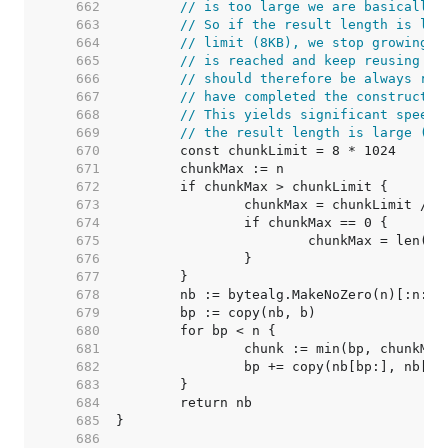
   662  
// is too large we are basically 
   663  
// So if the result length is lar
   664  
// limit (8KB), we stop growing t
   665  
// is reached and keep reusing th
   666  
// should therefore be always res
   667  
// have completed the constructio
   668  
// This yields significant speedu
   669  
// the result length is large (ro
   670  
   671  
   672  
   673  
   674  
   675  
   676  
   677  
   678  
   679  
   680  
   681  
   682  
   683  
   684  
   685  
   686  