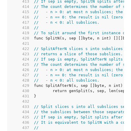
   413  
// If sep is empty, SplitN splits after e
   414  
// The count determines the number of sub
   415  
//   - n > 0: at most n subslices; the la
   416  
//   - n == 0: the result is nil (zero su
   417  
//   - n < 0: all subslices.
   418  
//
   419  
// To split around the first instance of 
   420  
   421  
   422  
// SplitAfterN slices s into subslices af
   423  
// returns a slice of those subslices.
   424  
// If sep is empty, SplitAfterN splits af
   425  
// The count determines the number of sub
   426  
//   - n > 0: at most n subslices; the la
   427  
//   - n == 0: the result is nil (zero su
   428  
//   - n < 0: all subslices.
   429  
   430  
   431  
   432  
   433  
// Split slices s into all subslices sepa
   434  
// the subslices between those separators
   435  
// If sep is empty, Split splits after ea
   436  
// It is equivalent to SplitN with a coun
   437  
//