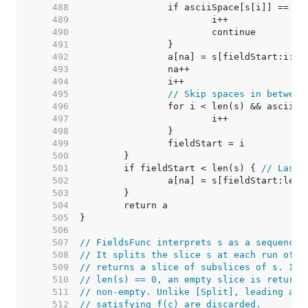
   488  
   489  
   490  
   491  
   492  
   493  
   494  
   495  
// Skip spaces in between
   496  
   497  
   498  
   499  
   500  
   501  
	if fieldStart < len(s) { 
// Last 
   502  
   503  
   504  
   505  
   506  
   507  
// FieldsFunc interprets s as a sequence 
   508  
// It splits the slice s at each run of c
   509  
// returns a slice of subslices of s. If 
   510  
// len(s) == 0, an empty slice is returne
   511  
// non-empty. Unlike [Split], leading and
   512  
// satisfying f(c) are discarded.