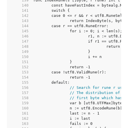
   139  
   140  
   141  
   142  
   143  
   144  
   145  
   146  
   147  
   148  
   149  
   150  
   151  
   152  
   153  
   154  
   155  
   156  
// Search for rune r usin
   157  
// The distribution of th
   158  
// first byte which has a
   159  
   160  
   161  
   162  
   163  