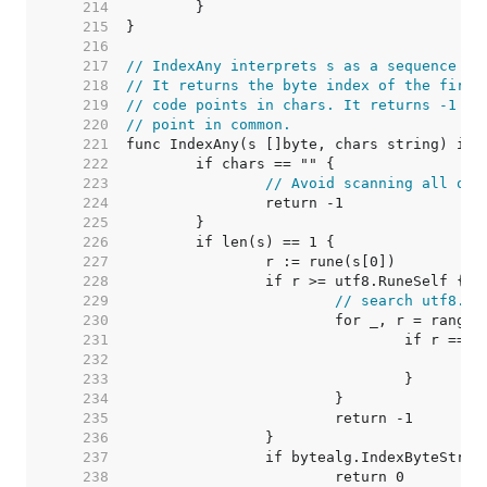
   214  
   215  
   216  
   217  
// IndexAny interprets s as a sequence of
   218  
// It returns the byte index of the first
   219  
// code points in chars. It returns -1 if
   220  
// point in common.
   221  
   222  
   223  
// Avoid scanning all of 
   224  
   225  
   226  
   227  
   228  
   229  
// search utf8.Ru
   230  
   231  
   232  
   233  
   234  
   235  
   236  
   237  
   238  