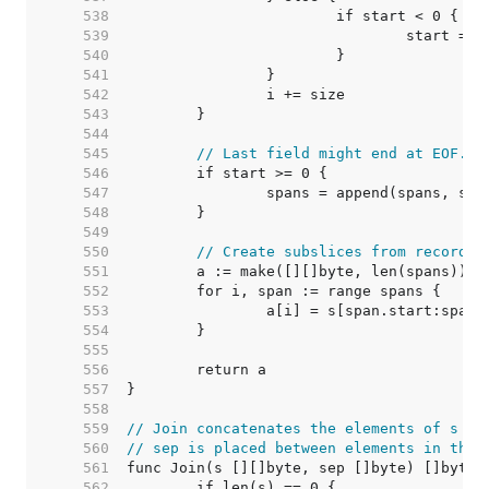
   538  
   539  
   540  
   541  
   542  
   543  
   544  
   545  
// Last field might end at EOF.
   546  
   547  
   548  
   549  
   550  
// Create subslices from recorded
   551  
   552  
   553  
   554  
   555  
   556  
   557  
   558  
   559  
// Join concatenates the elements of s to
   560  
// sep is placed between elements in the 
   561  
   562  