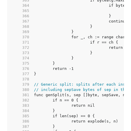
   363  
   364  
   365  
   366  
   367  
   368  
   369  
   370  
   371  
   372  
   373  
   374  
   375  
   376  
   377  
   378  
   379  
// Generic split: splits after each insta
   380  
// including sepSave bytes of sep in the 
   381  
   382  
   383  
   384  
   385  
   386  
   387  