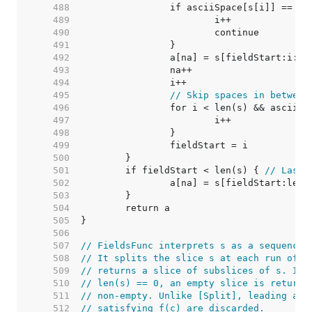
   488  
   489  
   490  
   491  
   492  
   493  
   494  
   495  
// Skip spaces in between
   496  
   497  
   498  
   499  
   500  
   501  
	if fieldStart < len(s) { 
// Last 
   502  
   503  
   504  
   505  
   506  
   507  
// FieldsFunc interprets s as a sequence 
   508  
// It splits the slice s at each run of c
   509  
// returns a slice of subslices of s. If 
   510  
// len(s) == 0, an empty slice is returne
   511  
// non-empty. Unlike [Split], leading and
   512  
// satisfying f(c) are discarded.