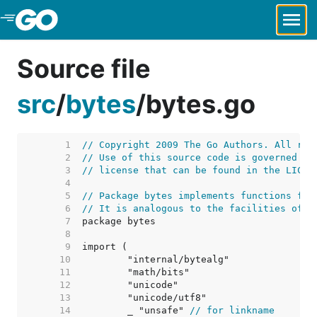
Skip to Main Content
Source file
src
/
bytes
/
bytes.go
     1  
// Copyright 2009 The Go Authors. All rig
     2  
// Use of this source code is governed by
     3  
// license that can be found in the LICEN
     4  
     5  
// Package bytes implements functions for
     6  
// It is analogous to the facilities of t
     7  
     8  
     9  
    10  
    11  
    12  
    13  
    14  
	_ "unsafe" 
// for linkname