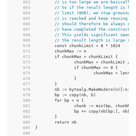
   662  
// is too large we are basically 
   663  
// So if the result length is lar
   664  
// limit (8KB), we stop growing t
   665  
// is reached and keep reusing th
   666  
// should therefore be always res
   667  
// have completed the constructio
   668  
// This yields significant speedu
   669  
// the result length is large (ro
   670  
   671  
   672  
   673  
   674  
   675  
   676  
   677  
   678  
   679  
   680  
   681  
   682  
   683  
   684  
   685  
   686  