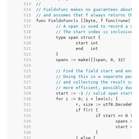
   513  
//
   514  
// FieldsFunc makes no guarantees about t
   515  
// and assumes that f always returns the 
   516  
   517  
// A span is used to record a sli
   518  
// The start index is inclusive a
   519  
   520  
   521  
   522  
   523  
   524  
   525  
// Find the field start and end i
   526  
// Doing this in a separate pass 
   527  
// and collecting the result subs
   528  
// more efficient, possibly due t
   529  
	start := -1 
// valid span start i
   530  
   531  
   532  
   533  
   534  
   535  
   536  
   537  