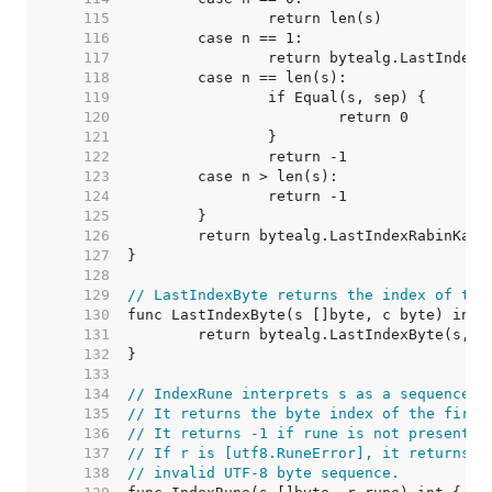
   115  
   116  
   117  
   118  
   119  
   120  
   121  
   122  
   123  
   124  
   125  
   126  
   127  
   128  
   129  
// LastIndexByte returns the index of the
   130  
   131  
   132  
   133  
   134  
// IndexRune interprets s as a sequence o
   135  
// It returns the byte index of the first
   136  
// It returns -1 if rune is not present i
   137  
// If r is [utf8.RuneError], it returns t
   138  
// invalid UTF-8 byte sequence.