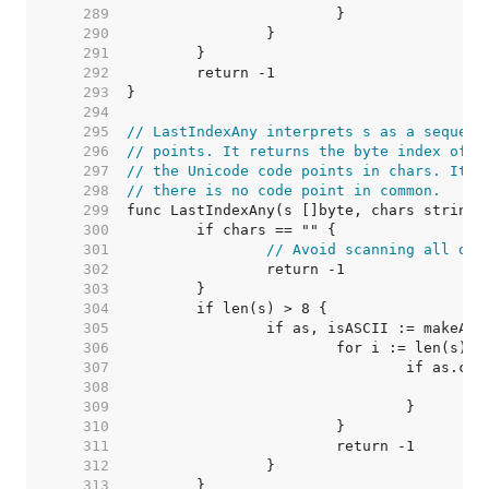
   289  
   290  
   291  
   292  
   293  
   294  
   295  
// LastIndexAny interprets s as a sequenc
   296  
// points. It returns the byte index of t
   297  
// the Unicode code points in chars. It r
   298  
// there is no code point in common.
   299  
   300  
   301  
// Avoid scanning all of 
   302  
   303  
   304  
   305  
   306  
   307  
   308  
   309  
   310  
   311  
   312  
   313  