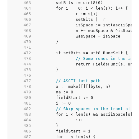
   463  
   464  
   465  
   466  
   467  
   468  
   469  
   470  
   471  
   472  
   473  
// Some runes in the inpu
   474  
   475  
   476  
   477  
// ASCII fast path
   478  
   479  
   480  
   481  
   482  
// Skip spaces in the front of th
   483  
   484  
   485  
   486  
   487  