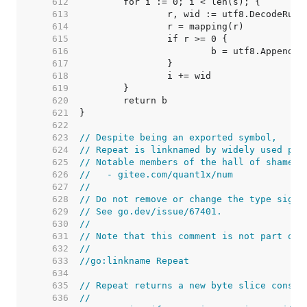
   612  
   613  
   614  
   615  
   616  
   617  
   618  
   619  
   620  
   621  
   622  
   623  
// Despite being an exported symbol,
   624  
// Repeat is linknamed by widely used pac
   625  
// Notable members of the hall of shame i
   626  
//   - gitee.com/quant1x/num
   627  
//
   628  
// Do not remove or change the type signa
   629  
// See go.dev/issue/67401.
   630  
//
   631  
// Note that this comment is not part of 
   632  
//
   633  
//go:linkname Repeat
   634  
   635  
// Repeat returns a new byte slice consis
   636  
//