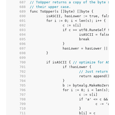
   687  
// ToUpper returns a copy of the byte sli
   688  
// their upper case.
   689  
   690  
   691  
   692  
   693  
   694  
   695  
   696  
   697  
   698  
   699  
   700  
	if isASCII { 
// optimize for ASCI
   701  
   702  
// Just return a 
   703  
   704  
   705  
   706  
   707  
   708  
   709  
   710  
   711  