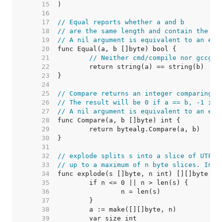
    15  
    16  
    17  
// Equal reports whether a and b
    18  
// are the same length and contain the sa
    19  
// A nil argument is equivalent to an emp
    20  
    21  
// Neither cmd/compile nor gccgo 
    22  
    23  
    24  
    25  
// Compare returns an integer comparing t
    26  
// The result will be 0 if a == b, -1 if 
    27  
// A nil argument is equivalent to an emp
    28  
    29  
    30  
    31  
    32  
// explode splits s into a slice of UTF-8
    33  
// up to a maximum of n byte slices. Inva
    34  
    35  
    36  
    37  
    38  
    39  