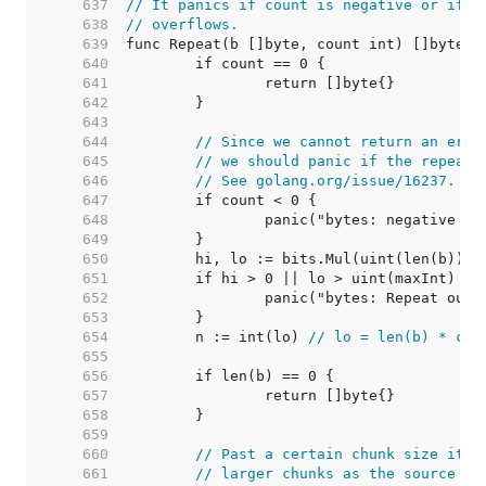
   637  
// It panics if count is negative or if t
   638  
// overflows.
   639  
   640  
   641  
   642  
   643  
   644  
// Since we cannot return an erro
   645  
// we should panic if the repeat 
   646  
// See golang.org/issue/16237.
   647  
   648  
   649  
   650  
   651  
   652  
   653  
   654  
	n := int(lo) 
// lo = len(b) * cou
   655  
   656  
   657  
   658  
   659  
   660  
// Past a certain chunk size it i
   661  
// larger chunks as the source of