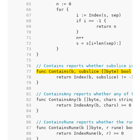
    65  
    66  
    67  
    68  
    69  
    70  
    71  
    72  
    73  
    74  
    75  
    76  
// Contains reports whether subslice is w
    77  
func Contains(b, subslice []byte) bool
    78  
    79  
    80  
    81  
// ContainsAny reports whether any of the
    82  
    83  
    84  
    85  
    86  
// ContainsRune reports whether the rune 
    87  
    88  
    89  