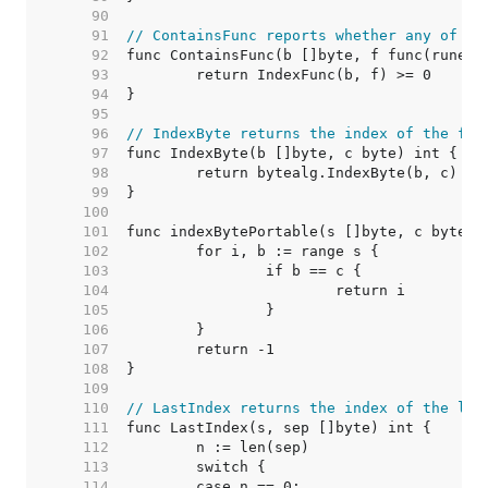
    90  
    91  
// ContainsFunc reports whether any of th
    92  
    93  
    94  
    95  
    96  
// IndexByte returns the index of the fir
    97  
    98  
    99  
   100  
   101  
   102  
   103  
   104  
   105  
   106  
   107  
   108  
   109  
   110  
// LastIndex returns the index of the las
   111  
   112  
   113  
   114  