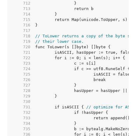
   712  
   713  
   714  
   715  
   716  
   717  
   718  
// ToLower returns a copy of the byte sli
   719  
// their lower case.
   720  
   721  
   722  
   723  
   724  
   725  
   726  
   727  
   728  
   729  
   730  
   731  
	if isASCII { 
// optimize for ASCI
   732  
   733  
   734  
   735  
   736  