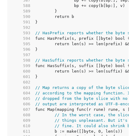
   587  
   588  
   589  
   590  
   591  
   592  
   593  
// HasPrefix reports whether the byte sli
   594  
   595  
   596  
   597  
   598  
// HasSuffix reports whether the byte sli
   599  
   600  
   601  
   602  
   603  
// Map returns a copy of the byte slice s
   604  
// according to the mapping function. If 
   605  
// dropped from the byte slice with no re
   606  
// output are interpreted as UTF-8-encode
   607  
   608  
// In the worst case, the slice c
   609  
// things unpleasant. But it's so
   610  
// fine. It could also shrink but
   611  