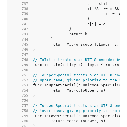
   737  
   738  
   739  
   740  
   741  
   742  
   743  
   744  
   745  
   746  
   747  
   748  
// ToTitle treats s as UTF-8-encoded byte
   749  
   750  
   751  
// ToUpperSpecial treats s as UTF-8-encod
   752  
// upper case, giving priority to the spe
   753  
   754  
   755  
   756  
   757  
// ToLowerSpecial treats s as UTF-8-encod
   758  
// lower case, giving priority to the spe
   759  
   760  
   761  