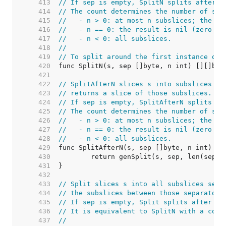
   413  
// If sep is empty, SplitN splits after e
   414  
// The count determines the number of sub
   415  
//   - n > 0: at most n subslices; the la
   416  
//   - n == 0: the result is nil (zero su
   417  
//   - n < 0: all subslices.
   418  
//
   419  
// To split around the first instance of 
   420  
   421  
   422  
// SplitAfterN slices s into subslices af
   423  
// returns a slice of those subslices.
   424  
// If sep is empty, SplitAfterN splits af
   425  
// The count determines the number of sub
   426  
//   - n > 0: at most n subslices; the la
   427  
//   - n == 0: the result is nil (zero su
   428  
//   - n < 0: all subslices.
   429  
   430  
   431  
   432  
   433  
// Split slices s into all subslices sepa
   434  
// the subslices between those separators
   435  
// If sep is empty, Split splits after ea
   436  
// It is equivalent to SplitN with a coun
   437  
//