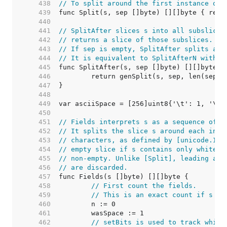
   438  
// To split around the first instance of 
   439  
   440  
   441  
// SplitAfter slices s into all subslices
   442  
// returns a slice of those subslices.
   443  
// If sep is empty, SplitAfter splits aft
   444  
// It is equivalent to SplitAfterN with a
   445  
   446  
   447  
   448  
   449  
   450  
   451  
// Fields interprets s as a sequence of U
   452  
// It splits the slice s around each inst
   453  
// characters, as defined by [unicode.IsS
   454  
// empty slice if s contains only white s
   455  
// non-empty. Unlike [Split], leading and
   456  
// are discarded.
   457  
   458  
// First count the fields.
   459  
// This is an exact count if s is
   460  
   461  
   462  
// setBits is used to track which