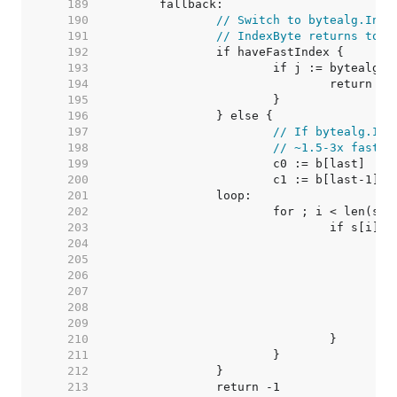
   189  
   190  
// Switch to bytealg.Inde
   191  
// IndexByte returns too 
   192  
   193  
   194  
   195  
   196  
   197  
// If bytealg.Ind
   198  
// ~1.5-3x faster
   199  
   200  
			c1 := b[last-1] 
/
   201  
   202  
   203  
   204  
   205  
   206  
   207  
   208  
   209  
   210  
   211  
   212  
   213  