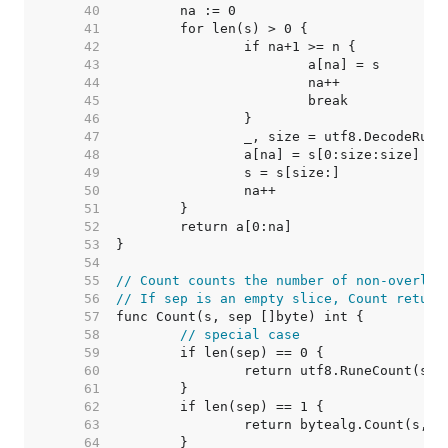
    40  
    41  
    42  
    43  
    44  
    45  
    46  
    47  
    48  
    49  
    50  
    51  
    52  
    53  
    54  
    55  
// Count counts the number of non-overlap
    56  
// If sep is an empty slice, Count return
    57  
    58  
// special case
    59  
    60  
    61  
    62  
    63  
    64  