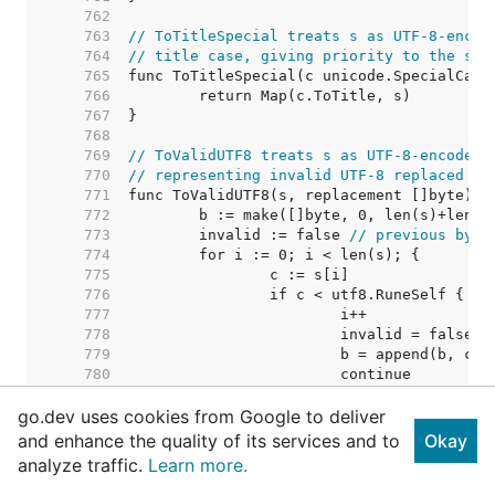
   762  
   763  
// ToTitleSpecial treats s as UTF-8-encod
   764  
// title case, giving priority to the spe
   765  
   766  
   767  
   768  
   769  
// ToValidUTF8 treats s as UTF-8-encoded 
   770  
// representing invalid UTF-8 replaced wi
   771  
   772  
   773  
	invalid := false 
// previous byte
   774  
   775  
   776  
   777  
   778  
   779  
   780  
   781  
go.dev uses cookies from Google to deliver
   782  
   783  
and enhance the quality of its services and to
Okay
   784  
analyze traffic.
Learn more.
   785  
   786  