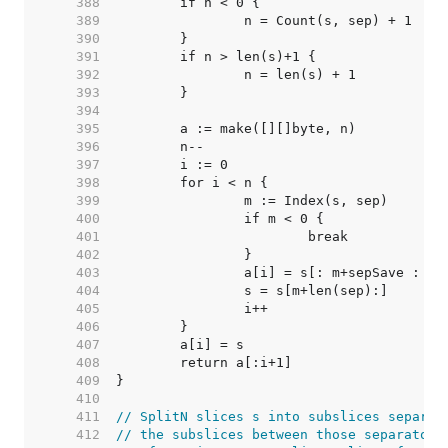
   388  
   389  
   390  
   391  
   392  
   393  
   394  
   395  
   396  
   397  
   398  
   399  
   400  
   401  
   402  
   403  
   404  
   405  
   406  
   407  
   408  
   409  
   410  
   411  
// SplitN slices s into subslices separat
   412  
// the subslices between those separators