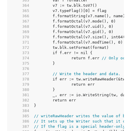
   363  
   364  
   365  
   366  
   367  
   368  
   369  
   370  
	f.formatOctal(v7.size(), int64(le
   371  
   372  
   373  
   374  
		return f.err 
// Only occu
   375  
   376  
   377  
// Write the header and data.
   378  
   379  
   380  
   381  
   382  
   383  
   384  
   385  
// writeRawHeader writes the value of blk
   386  
// It sets up the Writer such that it can
   387  
// If the flag is a special header-only f