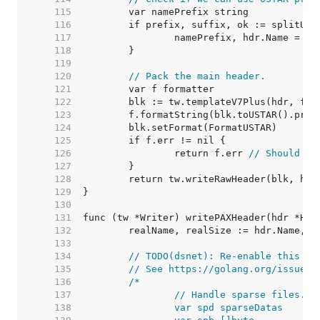
   115  
   116  
   117  
   118  
   119  
   120  
// Pack the main header.
   121  
   122  
   123  
   124  
   125  
   126  
		return f.err 
// Should ne
   127  
   128  
   129  
   130  
   131  
   132  
   133  
   134  
// TODO(dsnet): Re-enable this wh
   135  
// See https://golang.org/issue/2
   136  
   137  
   138  