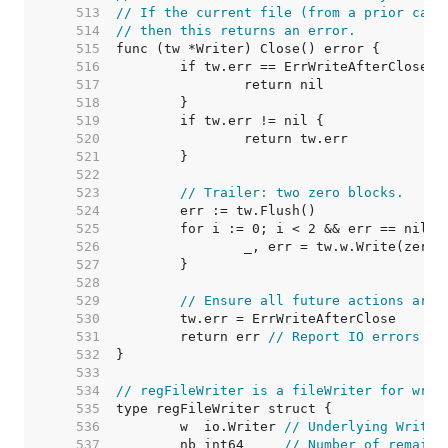
   513  
// If the current file (from a prior call
   514  
// then this returns an error.
   515  
   516  
   517  
   518  
   519  
   520  
   521  
   522  
   523  
// Trailer: two zero blocks.
   524  
   525  
   526  
   527  
   528  
   529  
// Ensure all future actions are 
   530  
   531  
	return err 
// Report IO errors
   532  
   533  
   534  
// regFileWriter is a fileWriter for writ
   535  
   536  
	w  io.Writer 
// Underlying Writer
   537  
	nb int64     
// Number of remaini