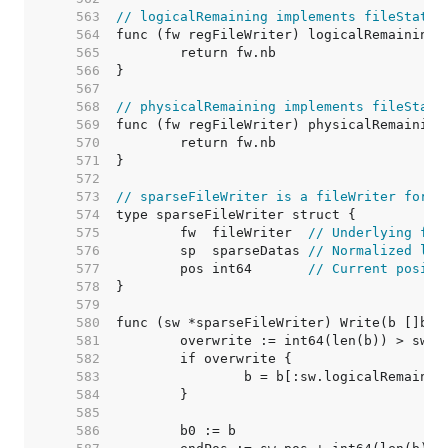
   563  
// logicalRemaining implements fileState.
   564  
   565  
   566  
   567  
   568  
// physicalRemaining implements fileState
   569  
   570  
   571  
   572  
   573  
// sparseFileWriter is a fileWriter for w
   574  
   575  
	fw  fileWriter  
// Underlying fil
   576  
	sp  sparseDatas 
// Normalized lis
   577  
	pos int64       
// Current positi
   578  
   579  
   580  
   581  
   582  
   583  
   584  
   585  
   586  