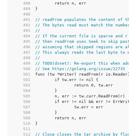
   488  
   489  
   490  
   491  
// readFrom populates the content of the 
   492  
// The bytes read must match the number o
   493  
//
   494  
// If the current file is sparse and r is
   495  
// then readFrom uses Seek to skip past h
   496  
// assuming that skipped regions are all 
   497  
// This always reads the last byte to ens
   498  
//
   499  
// TODO(dsnet): Re-export this when addin
   500  
// See https://golang.org/issue/22735
   501  
   502  
   503  
   504  
   505  
   506  
   507  
   508  
   509  
   510  
   511  
   512  
// Close closes the tar archive by flushi