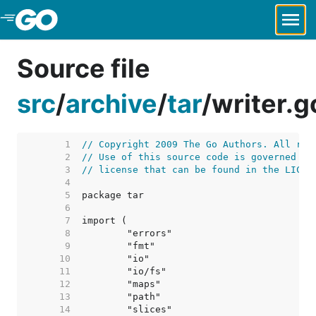
Skip to Main Content
Source file
src
/
archive
/
tar
/
writer.g
     1  
// Copyright 2009 The Go Authors. All rig
     2  
// Use of this source code is governed by
     3  
// license that can be found in the LICEN
     4  
     5  
     6  
     7  
     8  
     9  
    10  
    11  
    12  
    13  
    14  