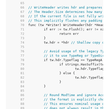
    65  
    66  
// WriteHeader writes hdr and prepares to
    67  
// The Header.Size determines how many by
    68  
// If the current file is not fully writt
    69  
// This implicitly flushes any padding ne
    70  
    71  
    72  
    73  
    74  
	tw.hdr = *hdr 
// Shallow copy of 
    75  
    76  
// Avoid usage of the legacy Type
    77  
// it to use TypeReg or TypeDir.
    78  
    79  
    80  
    81  
    82  
    83  
    84  
    85  
    86  
// Round ModTime and ignore Acces
    87  
// the format is explicitly chose
    88  
// This ensures nominal usage of 
    89  
// does not always result in the 