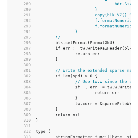
   289  
   290  
   291  
   292  
   293  
   294  
   295  
	*/
   296  
   297  
   298  
   299  
   300  
   301  
// Write the extended sparse map 
   302  
   303  
// Use tw.w since the spa
   304  
   305  
   306  
   307  
   308  
   309  
   310  
   311  
   312  
   313  