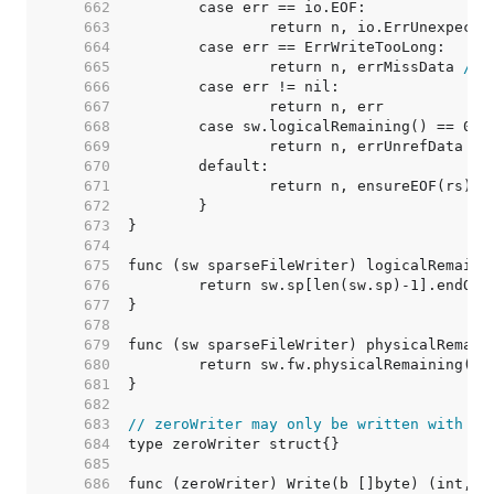
   662  
   663  
   664  
   665  
		return n, errMissData 
// 
   666  
   667  
   668  
   669  
		return n, errUnrefData 
//
   670  
   671  
   672  
   673  
   674  
   675  
   676  
   677  
   678  
   679  
   680  
   681  
   682  
   683  
// zeroWriter may only be written with NU
   684  
   685  
   686  