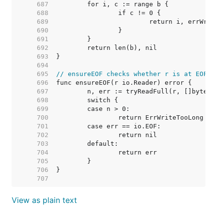
   687  
   688  
   689  
   690  
   691  
   692  
   693  
   694  
   695  
// ensureEOF checks whether r is at EOF, 
   696  
   697  
   698  
   699  
   700  
   701  
   702  
   703  
   704  
   705  
   706  
   707  
View as plain text