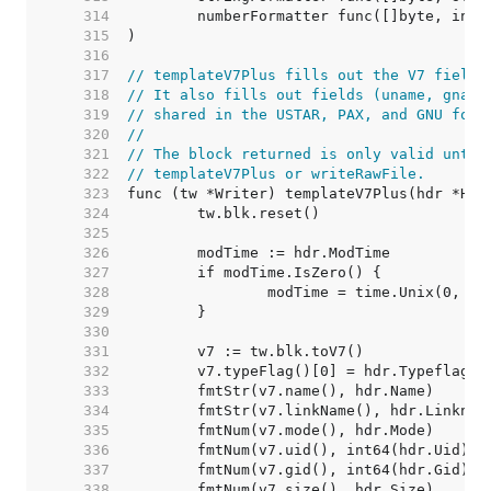
   314  
   315  
   316  
   317  
// templateV7Plus fills out the V7 fields
   318  
// It also fills out fields (uname, gname
   319  
// shared in the USTAR, PAX, and GNU form
   320  
//
   321  
// The block returned is only valid until
   322  
// templateV7Plus or writeRawFile.
   323  
   324  
   325  
   326  
   327  
   328  
   329  
   330  
   331  
   332  
   333  
   334  
   335  
   336  
   337  
   338  