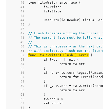
    40  
    41  
    42  
    43  
    44  
    45  
    46  
    47  
// Flush finishes writing the current fil
    48  
// The current file must be fully written
    49  
//
    50  
// This is unnecessary as the next call t
    51  
// will implicitly flush out the file's p
    52  
func (tw *Writer) Flush() error
    53  
    54  
    55  
    56  
    57  
    58  
    59  
    60  
    61  
    62  
    63  
    64  