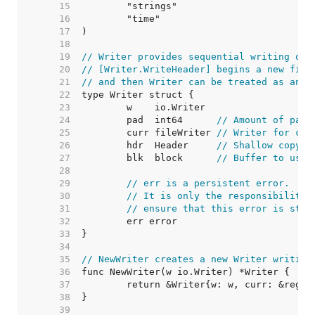
    15  
    16  
    17  
    18  
    19  
// Writer provides sequential writing of 
    20  
// [Writer.WriteHeader] begins a new file
    21  
// and then Writer can be treated as an i
    22  
    23  
    24  
	pad  int64      
// Amount of padd
    25  
	curr fileWriter 
// Writer for cur
    26  
	hdr  Header     
// Shallow copy o
    27  
	blk  block      
// Buffer to use 
    28  
    29  
// err is a persistent error.
    30  
// It is only the responsibility 
    31  
// ensure that this error is stic
    32  
    33  
    34  
    35  
// NewWriter creates a new Writer writing
    36  
    37  
    38  
    39  