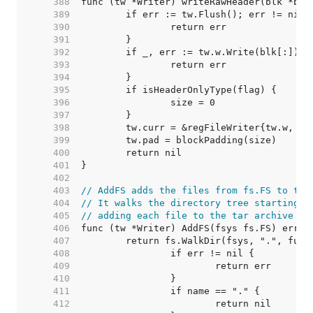
   388  
   389  
   390  
   391  
   392  
   393  
   394  
   395  
   396  
   397  
   398  
   399  
   400  
   401  
   402  
   403  
// AddFS adds the files from fs.FS to the
   404  
// It walks the directory tree starting a
   405  
// adding each file to the tar archive wh
   406  
   407  
   408  
   409  
   410  
   411  
   412  