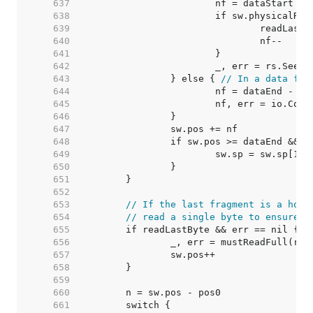
   637  
   638  
   639  
   640  
   641  
   642  
   643  
		} else { 
// In a data fra
   644  
   645  
   646  
   647  
   648  
   649  
			sw.sp = sw.sp[1:]
   650  
   651  
   652  
   653  
// If the last fragment is a hole
   654  
// read a single byte to ensure t
   655  
   656  
   657  
   658  
   659  
   660  
   661  