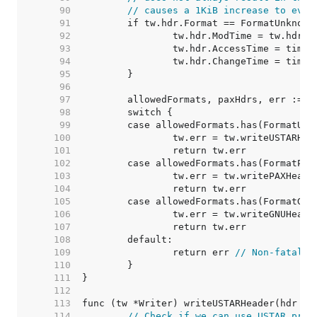
    90  
// causes a 1KiB increase to ever
    91  
    92  
    93  
    94  
    95  
    96  
    97  
    98  
    99  
   100  
   101  
   102  
   103  
   104  
   105  
   106  
   107  
   108  
   109  
		return err 
// Non-fatal e
   110  
   111  
   112  
   113  
   114  
// Check if we can use USTAR pref