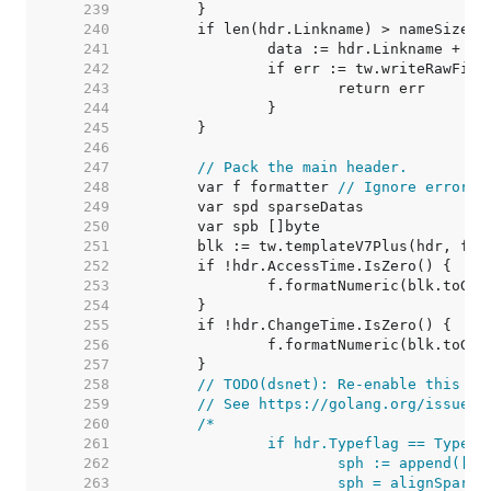
   239  
   240  
   241  
   242  
   243  
   244  
   245  
   246  
   247  
// Pack the main header.
   248  
	var f formatter 
// Ignore errors 
   249  
   250  
   251  
   252  
   253  
   254  
   255  
   256  
   257  
   258  
// TODO(dsnet): Re-enable this wh
   259  
// See https://golang.org/issue/2
   260  
   261  
   262  
   263  