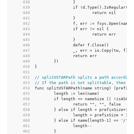
   438  
   439  
   440  
   441  
   442  
   443  
   444  
   445  
   446  
   447  
   448  
   449  
   450  
   451  
   452  
// splitUSTARPath splits a path according
   453  
// If the path is not splittable, then it
   454  
   455  
   456  
   457  
   458  
   459  
   460  
   461  
   462  