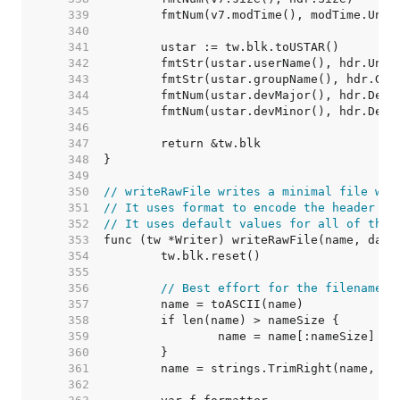
   339  
   340  
   341  
   342  
   343  
   344  
   345  
   346  
   347  
   348  
   349  
   350  
// writeRawFile writes a minimal file wit
   351  
// It uses format to encode the header fo
   352  
// It uses default values for all of the 
   353  
   354  
   355  
   356  
// Best effort for the filename.
   357  
   358  
   359  
   360  
   361  
   362  