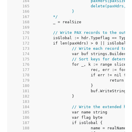
   164  
   165  
   166  
   167  
	*/
   168  
   169  
   170  
// Write PAX records to the outpu
   171  
   172  
   173  
// Write each record to a
   174  
   175  
// Sort keys for determin
   176  
   177  
   178  
   179  
   180  
   181  
   182  
   183  
   184  
// Write the extended hea
   185  
   186  
   187  
   188  