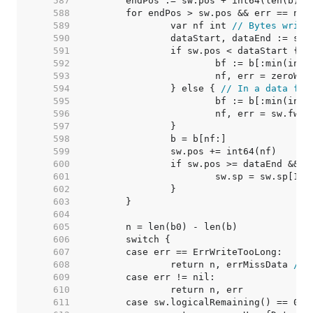
   587  
   588  
   589  
		var nf int 
// Bytes writt
   590  
   591  
		if sw.pos < dataStart { 
/
   592  
   593  
   594  
		} else { 
// In a data fra
   595  
   596  
   597  
   598  
   599  
   600  
   601  
			sw.sp = sw.sp[1:]
   602  
   603  
   604  
   605  
   606  
   607  
   608  
		return n, errMissData 
// 
   609  
   610  
   611  