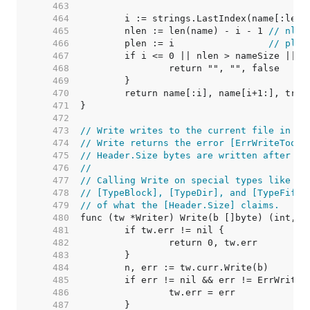
   463  
   464  
   465  
	nlen := len(name) - i - 1 
// nlen
   466  
	plen := i                 
// plen
   467  
   468  
   469  
   470  
   471  
   472  
   473  
// Write writes to the current file in th
   474  
// Write returns the error [ErrWriteTooLo
   475  
// Header.Size bytes are written after [W
   476  
//
   477  
// Calling Write on special types like [T
   478  
// [TypeBlock], [TypeDir], and [TypeFifo]
   479  
// of what the [Header.Size] claims.
   480  
   481  
   482  
   483  
   484  
   485  
   486  
   487  