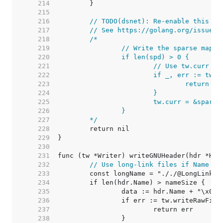
   214  
   215  
   216  
// TODO(dsnet): Re-enable this wh
   217  
// See https://golang.org/issue/2
   218  
   219  
   220  
   221  
   222  
   223  
   224  
   225  
   226  
   227  
	*/
   228  
   229  
   230  
   231  
   232  
// Use long-link files if Name or
   233  
   234  
   235  
   236  
   237  
   238  